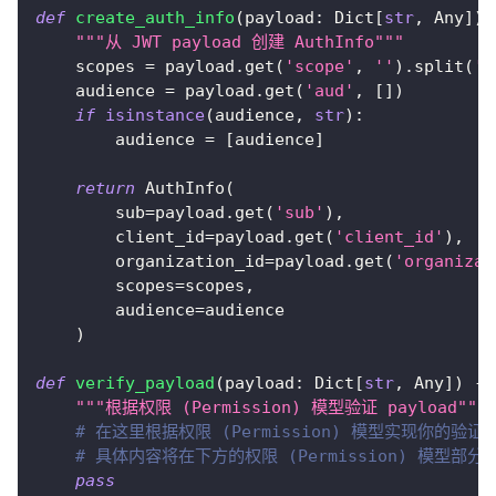
def
create_auth_info
(
payload
:
 Dict
[
str
,
 Any
]
)
"""从 JWT payload 创建 AuthInfo"""
    scopes 
=
 payload
.
get
(
'scope'
,
''
)
.
split
(
' 
    audience 
=
 payload
.
get
(
'aud'
,
[
]
)
if
isinstance
(
audience
,
str
)
:
        audience 
=
[
audience
]
return
 AuthInfo
(
        sub
=
payload
.
get
(
'sub'
)
,
        client_id
=
payload
.
get
(
'client_id'
)
,
        organization_id
=
payload
.
get
(
'organizat
        scopes
=
scopes
,
        audience
=
audience
)
def
verify_payload
(
payload
:
 Dict
[
str
,
 Any
]
)
-
>
"""根据权限 (Permission) 模型验证 payload"""
# 在这里根据权限 (Permission) 模型实现你的验证
# 具体内容将在下方的权限 (Permission) 模型部分
pass