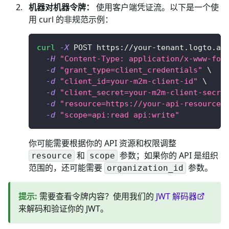
机器对机器令牌：
使用客户端凭证流。以下是一个使
用 curl 的非规范示例：
curl
-X
 POST https://your-tenant.logto.ap
-H
"Content-Type: application/x-www-for
-d
"grant_type=client_credentials"
\
-d
"client_id=your-m2m-client-id"
\
-d
"client_secret=your-m2m-client-secre
-d
"resource=https://your-api-resource-
-d
"scope=api:read api:write"
你可能需要根据你的 API 资源和权限调整
和
参数；如果你的 API 是组织
resource
scope
范围的，还可能需要
参数。
organization_id
提示
:
需要查看令牌内容？使用我们的
JWT 解码器
来解码和验证你的 JWT。