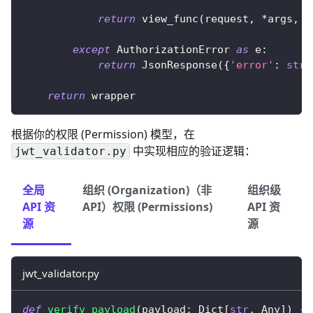
return
 view_func
(
request
,
*
args
,
*
except
 AuthorizationError 
as
 e
:
return
 JsonResponse
(
{
'error'
:
str
(
return
 wrapper
根据你的权限 (Permission) 模型，在
中实现相应的验证逻辑：
jwt_validator.py
全局
组织 (Organization)（非
组织级
API 资
API）权限 (Permissions)
API 资
源
源
jwt_validator.py
def
verify_payload
(
payload
:
 Dict
[
str
,
 Any
]
)
-
>