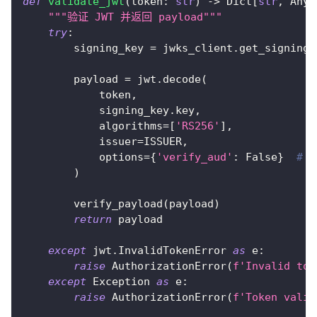
def
validate_jwt
(
token
:
str
)
-
>
 Dict
[
str
,
 Any
]
"""验证 JWT 并返回 payload"""
try
:
        signing_key 
=
 jwks_client
.
get_signing_
        payload 
=
 jwt
.
decode
(
            token
,
            signing_key
.
key
,
            algorithms
=
[
'RS256'
]
,
            issuer
=
ISSUER
,
            options
=
{
'verify_aud'
:
False
}
# 
)
        verify_payload
(
payload
)
return
 payload
except
 jwt
.
InvalidTokenError 
as
 e
:
raise
 AuthorizationError
(
f'Invalid tok
except
 Exception 
as
 e
:
raise
 AuthorizationError
(
f'Token valid