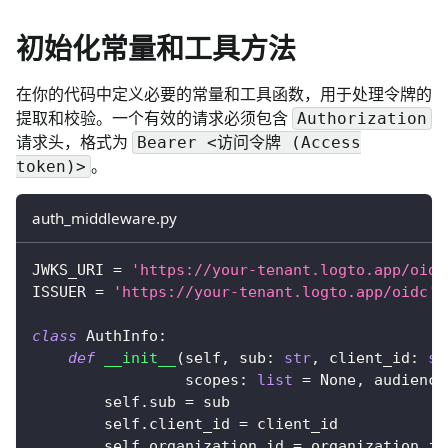
初始化常量和工具方法
在你的代码中定义必要的常量和工具函数，用于处理令牌的
提取和校验。一个有效的请求必须包含
Authorization
请求头，格式为
Bearer <访问令牌 (Access
。
token)>
auth_middleware.py
JWKS_URI 
=
'https://your-tenant.logto.app/oidc
ISSUER 
=
'https://your-tenant.logto.app/oidc'
class
AuthInfo
:
def
__init__
(
self
,
 sub
:
str
,
 client_id
:
st
                 scopes
:
list
=
None
,
 audience
        self
.
sub 
=
 sub
        self
.
client_id 
=
 client_id
        self
.
organization_id 
=
 organization_id