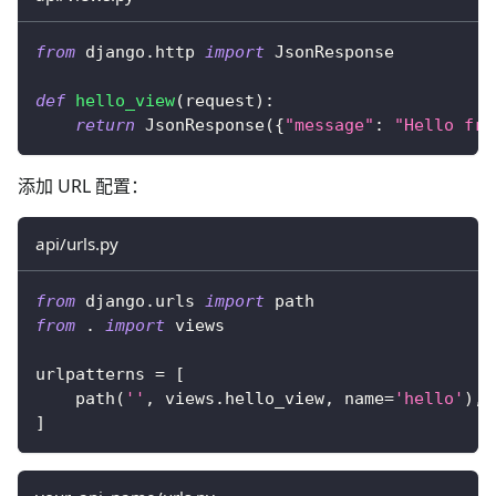
from
 django
.
http 
import
 JsonResponse
def
hello_view
(
request
)
:
return
 JsonResponse
(
{
"message"
:
"Hello fro
添加 URL 配置：
api/urls.py
from
 django
.
urls 
import
 path
from
.
import
 views
urlpatterns 
=
[
    path
(
''
,
 views
.
hello_view
,
 name
=
'hello'
)
,
]