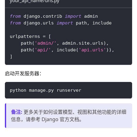
your_api_name/urls.py
from
 django
.
contrib 
import
 admin
from
 django
.
urls 
import
 path
,
 include
urlpatterns 
=
[
    path
(
'admin/'
,
 admin
.
site
.
urls
)
,
    path
(
'api/'
,
 include
(
'api.urls'
)
)
,
]
启动开发服务器：
python manage.py runserver
备注
:
更多关于如何设置模型、视图和其他功能的详细
信息，请参考 Django 官方文档。