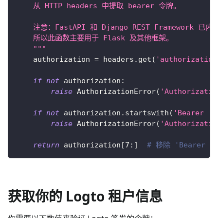
    从 HTTP headers 中提取 bearer 令牌。
    注意：FastAPI 和 Django REST Framework
    所以此函数主要用于 Flask 及其他框架。
    """
    authorization 
=
 headers
.
get
(
'authorization
if
not
 authorization
:
raise
 AuthorizationError
(
'Authorizati
if
not
 authorization
.
startswith
(
'Bearer '
)
raise
 AuthorizationError
(
'Authorizati
return
 authorization
[
7
:
]
# 移除 'Bearer '
获取你的 Logto 租户信息