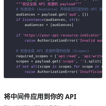
"""验证全局 API 资源的 payload"""
# 检查受众 (Audience) 声明是否匹配你的 API 资源指示
    audiences 
=
 payload
.
get
(
'aud'
,
[
]
)
if
isinstance
(
audiences
,
str
)
:
        audiences 
=
[
audiences
]
if
'https://your-api-resource-indicator'
n
raise
 AuthorizationError
(
'Invalid audi
# 检查全局 API 资源所需的权限 (Scopes)
    required_scopes 
=
[
'api:read'
,
'api:write'
    scopes 
=
 payload
.
get
(
'scope'
,
''
)
.
split
(
' 
if
not
all
(
scope 
in
 scopes 
for
 scope 
in
 re
raise
 AuthorizationError
(
'Insufficient
将中间件应用到你的 API