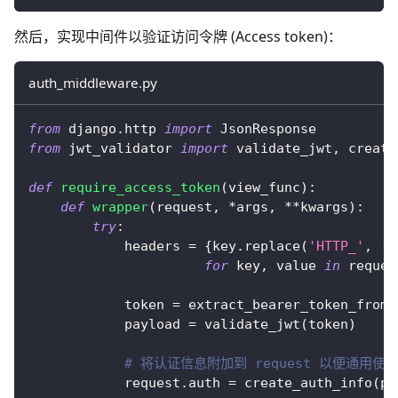
然后，实现中间件以验证访问令牌 (Access token)：
auth_middleware.py
from
 django
.
http 
import
 JsonResponse
from
 jwt_validator 
import
 validate_jwt
,
 create
def
require_access_token
(
view_func
)
:
def
wrapper
(
request
,
*
args
,
**
kwargs
)
:
try
:
            headers 
=
{
key
.
replace
(
'HTTP_'
,
''
for
 key
,
 value 
in
 reques
            token 
=
 extract_bearer_token_from_
            payload 
=
 validate_jwt
(
token
)
# 将认证信息附加到 request 以便通用使
            request
.
auth 
=
 create_auth_info
(
pa