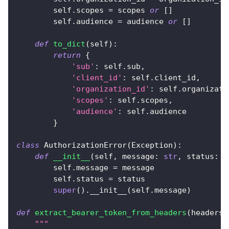
        self
.
scopes 
=
 scopes 
or
[
]
        self
.
audience 
=
 audience 
or
[
]
def
to_dict
(
self
)
:
return
{
'sub'
:
 self
.
sub
,
'client_id'
:
 self
.
client_id
,
'organization_id'
:
 self
.
organizati
'scopes'
:
 self
.
scopes
,
'audience'
:
 self
.
audience
}
class
AuthorizationError
(
Exception
)
:
def
__init__
(
self
,
 message
:
str
,
 status
:
i
        self
.
message 
=
 message
        self
.
status 
=
 status
super
(
)
.
__init__
(
self
.
message
)
def
extract_bearer_token_from_headers
(
headers
:
"""