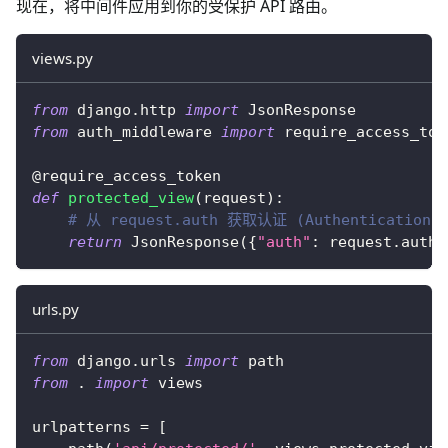
现在，将中间件应用到你的受保护 API 路由。
views.py
from
 django
.
http 
import
 JsonResponse
from
 auth_middleware 
import
 require_access_tok
@require_access_token
def
protected_view
(
request
)
:
# 从 request.auth 获取认证 (Authentication
return
 JsonResponse
(
{
"auth"
:
 request
.
auth
.
urls.py
from
 django
.
urls 
import
 path
from
.
import
 views
urlpatterns 
=
[