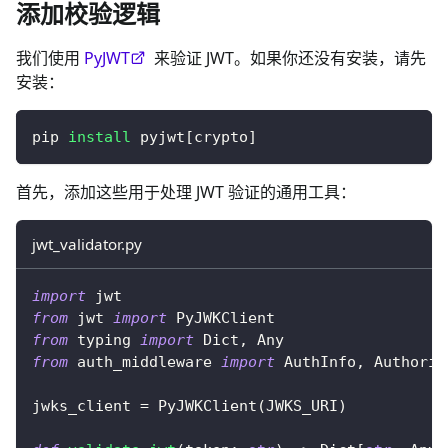
添加校验逻辑
我们使用
PyJWT
来验证 JWT。如果你还没有安装，请先
安装：
pip 
install
 pyjwt
[
crypto
]
首先，添加这些用于处理 JWT 验证的通用工具：
jwt_validator.py
import
 jwt
from
 jwt 
import
 PyJWKClient
from
 typing 
import
 Dict
,
 Any
from
 auth_middleware 
import
 AuthInfo
,
 Authoriz
jwks_client 
=
 PyJWKClient
(
JWKS_URI
)