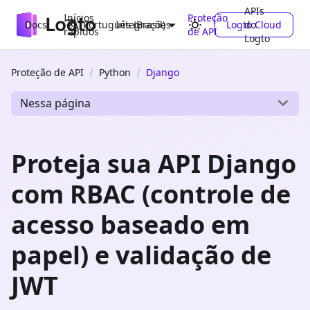
APIs
Inícios
Proteção
Docs
Integrações
Logto Cloud
do
Português (Brasil)
rápidos
de API
Logto
Proteção de API
Python
Django
Nessa página
Proteja sua API Django
com RBAC (controle de
acesso baseado em
papel) e validação de
JWT