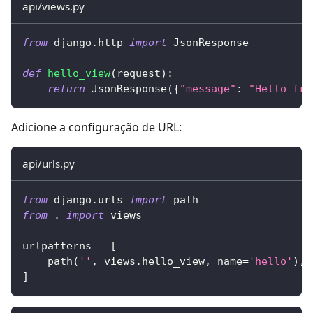
api/views.py
from
 django
.
http 
import
 JsonResponse
def
hello_view
(
request
)
:
return
 JsonResponse
(
{
"message"
:
"Hello fro
Adicione a configuração de URL:
api/urls.py
from
 django
.
urls 
import
 path
from
.
import
 views
urlpatterns 
=
[
    path
(
''
,
 views
.
hello_view
,
 name
=
'hello'
)
,
]