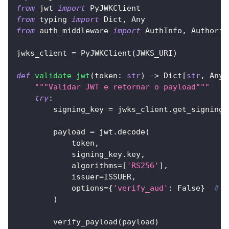
from
 jwt 
import
 PyJWKClient
from
 typing 
import
 Dict
,
 Any
from
 auth_middleware 
import
 AuthInfo
,
 Authoriz
jwks_client 
=
 PyJWKClient
(
JWKS_URI
)
def
validate_jwt
(
token
:
str
)
-
>
 Dict
[
str
,
 Any
]
"""Validar JWT e retornar o payload"""
try
:
        signing_key 
=
 jwks_client
.
get_signing_
        payload 
=
 jwt
.
decode
(
            token
,
            signing_key
.
key
,
            algorithms
=
[
'RS256'
]
,
            issuer
=
ISSUER
,
            options
=
{
'verify_aud'
:
False
}
# V
)
        verify_payload
(
payload
)