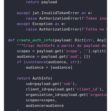
return
 payload
except
 jwt
.
InvalidTokenError 
as
 e
:
raise
 AuthorizationError
(
f'Token invál
except
 Exception 
as
 e
:
raise
 AuthorizationError
(
f'Falha na va
def
create_auth_info
(
payload
:
 Dict
[
str
,
 Any
]
)
"""Criar AuthInfo a partir do payload do J
    scopes 
=
 payload
.
get
(
'scope'
,
''
)
.
split
(
' 
    audience 
=
 payload
.
get
(
'aud'
,
[
]
)
if
isinstance
(
audience
,
str
)
:
        audience 
=
[
audience
]
return
 AuthInfo
(
        sub
=
payload
.
get
(
'sub'
)
,
        client_id
=
payload
.
get
(
'client_id'
)
,
        organization_id
=
payload
.
get
(
'organizat
        scopes
=
scopes
,
        audience
=
audience
)