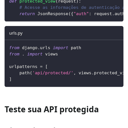
def
protected_view
(
request
)
:
# Acesse as informações de autenticação a 
return
 JsonResponse
(
{
"auth"
:
 request
.
auth
.
urls.py
from
 django
.
urls 
import
 path
from
.
import
 views
urlpatterns 
=
[
    path
(
'api/protected/'
,
 views
.
protected_vie
]
Teste sua API protegida