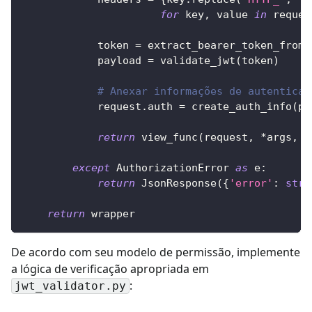
for
 key
,
 value 
in
 reques
            token 
=
 extract_bearer_token_from_
            payload 
=
 validate_jwt
(
token
)
# Anexar informações de autenticaç
            request
.
auth 
=
 create_auth_info
(
pa
return
 view_func
(
request
,
*
args
,
*
except
 AuthorizationError 
as
 e
:
return
 JsonResponse
(
{
'error'
:
str
(
return
 wrapper
De acordo com seu modelo de permissão, implemente
a lógica de verificação apropriada em
:
jwt_validator.py