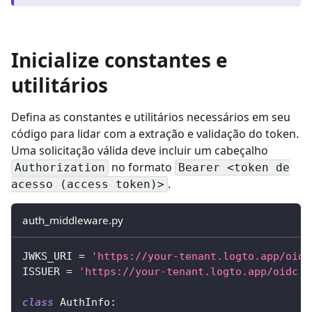
Inicialize constantes e
utilitários
Defina as constantes e utilitários necessários em seu
código para lidar com a extração e validação do token.
Uma solicitação válida deve incluir um cabeçalho
no formato
Authorization
Bearer <token de
.
acesso (access token)>
auth_middleware.py
JWKS_URI 
=
'https://your-tenant.logto.app/oidc
ISSUER 
=
'https://your-tenant.logto.app/oidc'
class
AuthInfo
: