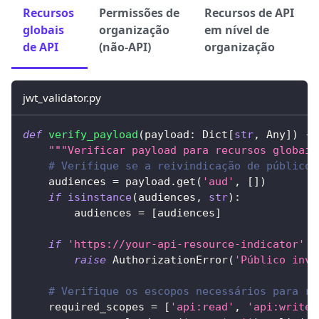
Recursos
Permissões de
Recursos de API
globais
organização
em nível de
de API
(não-API)
organização
jwt_validator.py
def
verify_payload
(
payload
:
 Dict
[
str
,
 Any
]
)
-
>
"""Verificar payload para recursos globais
# Verifique se a reivindicação de público 
    audiences 
=
 payload
.
get
(
'aud'
,
[
]
)
if
isinstance
(
audiences
,
str
)
:
        audiences 
=
[
audiences
]
if
'https://your-api-resource-indicator'
n
raise
 AuthorizationError
(
'Público invá
# Verifique os escopos necessários para re
    required_scopes 
=
[
'api:read'
,
'api:write'