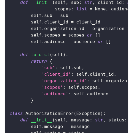
def
__init__
(
self
,
 sub
:
str
,
 client_id
:
st
                 scopes
:
list
=
None
,
 audience
        self
.
sub 
=
 sub
        self
.
client_id 
=
 client_id
        self
.
organization_id 
=
 organization_id
        self
.
scopes 
=
 scopes 
or
[
]
        self
.
audience 
=
 audience 
or
[
]
def
to_dict
(
self
)
:
return
{
'sub'
:
 self
.
sub
,
'client_id'
:
 self
.
client_id
,
'organization_id'
:
 self
.
organizati
'scopes'
:
 self
.
scopes
,
'audience'
:
 self
.
audience
}
class
AuthorizationError
(
Exception
)
:
def
__init__
(
self
,
 message
:
str
,
 status
:
i
        self
.
message 
=
 message
        self
.
status 
=
 status