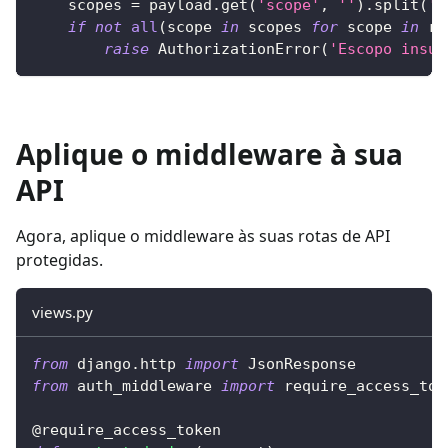
    scopes 
=
 payload
.
get
(
'scope'
,
''
)
.
split
(
' 
if
not
all
(
scope 
in
 scopes 
for
 scope 
in
 re
raise
 AuthorizationError
(
'Escopo insuf
Aplique o middleware à sua
API
Agora, aplique o middleware às suas rotas de API
protegidas.
views.py
from
 django
.
http 
import
 JsonResponse
from
 auth_middleware 
import
 require_access_tok
@require_access_token