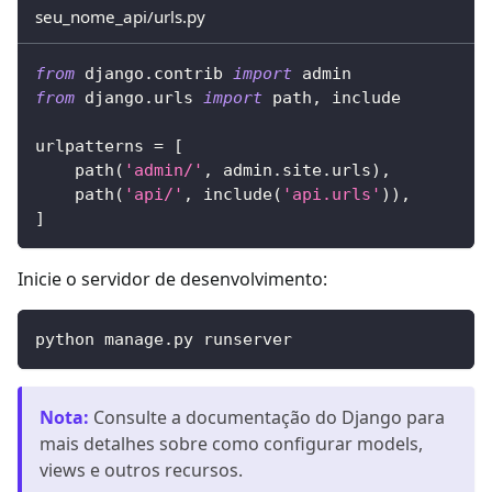
seu_nome_api/urls.py
from
 django
.
contrib 
import
 admin
from
 django
.
urls 
import
 path
,
 include
urlpatterns 
=
[
    path
(
'admin/'
,
 admin
.
site
.
urls
)
,
    path
(
'api/'
,
 include
(
'api.urls'
)
)
,
]
Inicie o servidor de desenvolvimento:
python manage.py runserver
Nota
:
Consulte a documentação do Django para
mais detalhes sobre como configurar models,
views e outros recursos.