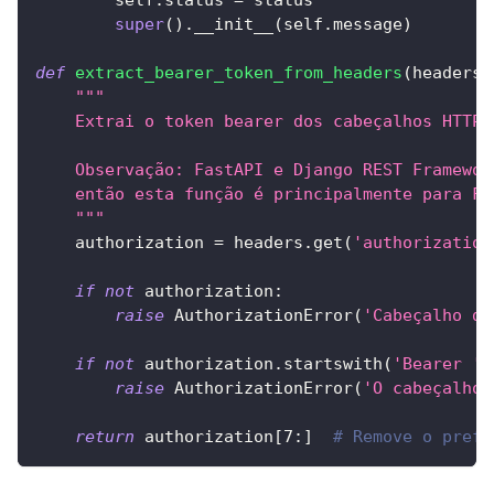
super
(
)
.
__init__
(
self
.
message
)
def
extract_bearer_token_from_headers
(
headers
:
"""
    Extrai o token bearer dos cabeçalhos HTTP.
    Observação: FastAPI e Django REST Framewor
    então esta função é principalmente para Fl
    """
    authorization 
=
 headers
.
get
(
'authorization
if
not
 authorization
:
raise
 AuthorizationError
(
'Cabeçalho de
if
not
 authorization
.
startswith
(
'Bearer '
)
raise
 AuthorizationError
(
'O cabeçalho 
return
 authorization
[
7
:
]
# Remove o prefi