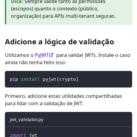
Dica
:
Sempre valide tanto as permissões
(escopos) quanto o contexto (público,
organização) para APIs multi-tenant seguras.
Adicione a lógica de validação
Utilizamos o
PyJWT
para validar JWTs. Instale-o caso
ainda não tenha feito isso:
pip 
install
 pyjwt
[
crypto
]
Primeiro, adicione estas utilidades compartilhadas
para lidar com a validação de JWT:
jwt_validator.py
import
 jwt