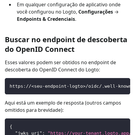
Em qualquer configuração de aplicativo onde
você configurou no Logto,
Configurações
→
Endpoints & Credenciais
.
Buscar no endpoint de descoberta
do OpenID Connect
Esses valores podem ser obtidos no endpoint de
descoberta do OpenID Connect do Logto:
https://<seu-endpoint-logto>/oidc/.well-known/
Aqui está um exemplo de resposta (outros campos
omitidos para brevidade):
{
"jwks_uri"
:
"https://your-tenant.logto.app/o