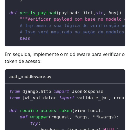
def
verify_payload
(
payload
:
 Dict
[
str
,
 Any
]
)
-
>
"""Verificar payload com base no modelo de
# Implemente sua lógica de verificação aqu
# Isso será mostrado na seção de modelos d
pass
Em seguida, implemente o middleware para verificar o
token de acesso:
auth_middleware.py
from
 django
.
http 
import
 JsonResponse
from
 jwt_validator 
import
 validate_jwt
,
 create
def
require_access_token
(
view_func
)
:
def
wrapper
(
request
,
*
args
,
**
kwargs
)
:
try
:
            headers 
=
{
key
.
replace
(
'HTTP_'
,
''