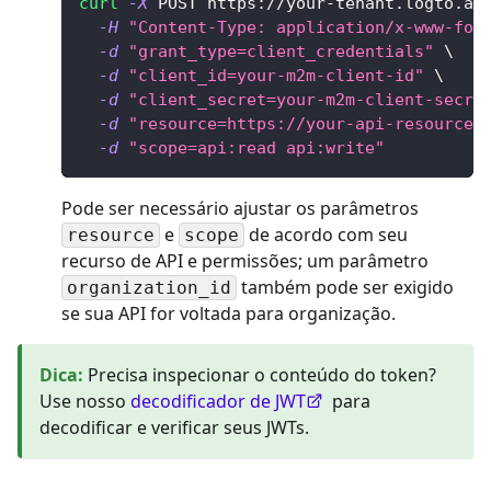
curl
-X
 POST https://your-tenant.logto.ap
-H
"Content-Type: application/x-www-for
-d
"grant_type=client_credentials"
\
-d
"client_id=your-m2m-client-id"
\
-d
"client_secret=your-m2m-client-secre
-d
"resource=https://your-api-resource-
-d
"scope=api:read api:write"
Pode ser necessário ajustar os parâmetros
e
de acordo com seu
resource
scope
recurso de API e permissões; um parâmetro
também pode ser exigido
organization_id
se sua API for voltada para organização.
Dica
:
Precisa inspecionar o conteúdo do token?
Use nosso
decodificador de JWT
para
decodificar e verificar seus JWTs.