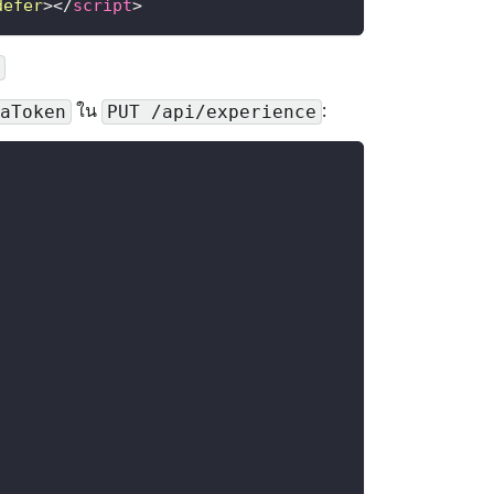
defer
>
</
script
>
ใน
:
aToken
PUT /api/experience