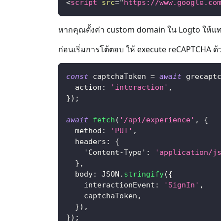
<
script
src
=
"
https://www.google.co
หากคุณตั้งค่า custom domain ใน Logto ให้แท
ก่อนเริ่มการโต้ตอบ ให้ execute reCAPTCHA ด้ว
const
 captchaToken 
=
await
 grecapt
action
:
'interaction'
,
}
)
;
await
fetch
(
'/api/experience'
,
{
method
:
'PUT'
,
headers
:
{
'Content-Type'
:
'application/j
}
,
body
:
JSON
.
stringify
(
{
interactionEvent
:
'SignIn'
,
    captchaToken
,
}
)
,
}
)
;