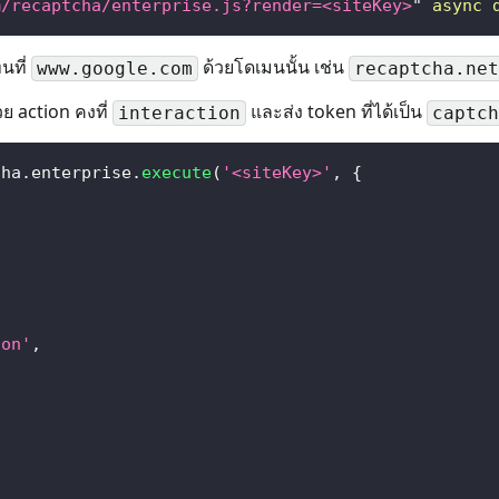
m/recaptcha/enterprise.js?render=<siteKey>
"
async
นที่
ด้วยโดเมนนั้น เช่น
www.google.com
recaptcha.net
ย action คงที่
และส่ง token ที่ได้เป็น
interaction
captch
cha
.
enterprise
.
execute
(
'<siteKey>'
,
{
son'
,