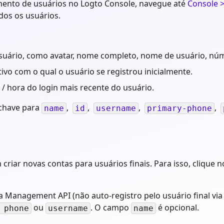
mento de usuários no Logto Console, navegue até
Console 
dos os usuários.
usuário, como avatar, nome completo, nome de usuário, núme
tivo com o qual o usuário se registrou inicialmente.
 / hora do login mais recente do usuário.
chave para
,
,
,
,
name
id
username
primary-phone
iar novas contas para usuários finais. Para isso, clique n
a Management API (não auto-registro pelo usuário final vi
ou
. O campo
é opcional.
 phone
username
name