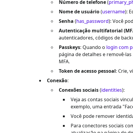
Número de telefone
(
primary_p
Nome de usuário
(
username
): E
Senha
(
has_password
): Você po
Autenticação multifatorial (MF
autenticadores, códigos de back
Passkeys
: Quando o
login com 
página de detalhes e removê-la
MFA.
Token de acesso pessoal
: Crie, 
Conexão
:
Conexões sociais
(
identities
):
Veja as contas sociais vincu
exemplo, uma entrada "Face
Você pode remover identida
Para conectores sociais c
atualização na página de d