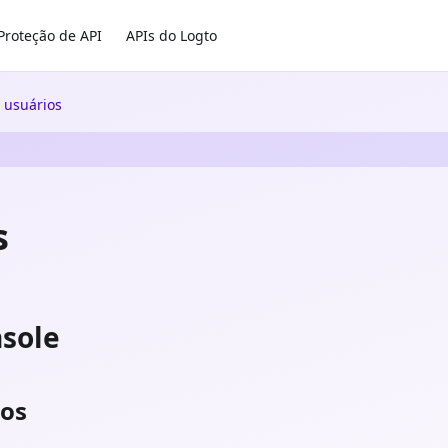
Proteção de API
APIs do Logto
 usuários
s
nsole
ios