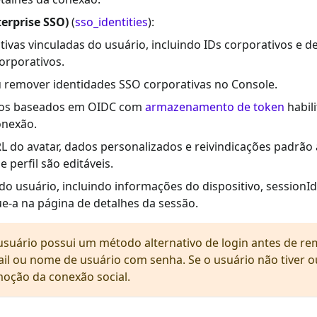
erprise SSO)
(
sso_identities
):
tivas vinculadas do usuário, incluindo IDs corporativos e d
orporativos.
 remover identidades SSO corporativas no Console.
ivos baseados em OIDC com
armazenamento de token
habili
onexão.
L do avatar, dados personalizados e reivindicações padrã
 perfil são editáveis.
s do usuário, incluindo informações do dispositivo, sessionId 
e-a na página de detalhes da sessão.
usuário possui um método alternativo de login antes de r
ail ou nome de usuário com senha. Se o usuário não tiver o
oção da conexão social.