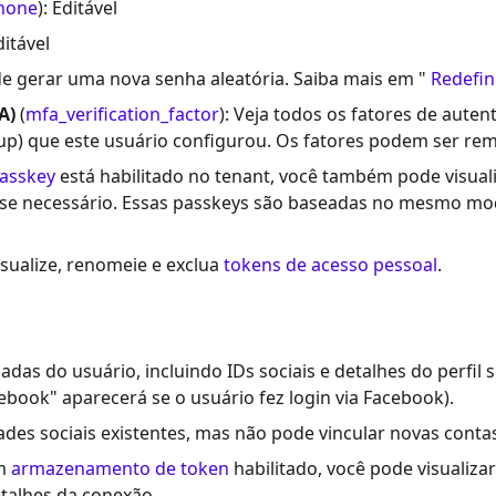
hone
): Editável
ditável
de gerar uma nova senha aleatória. Saiba mais em "
Redefin
A)
(
mfa_verification_factor
): Veja todos os fatores de auten
up) que este usuário configurou. Os fatores podem ser re
passkey
está habilitado no tenant, você também pode visuali
s se necessário. Essas passkeys são baseadas no mesmo mo
visualize, renomeie e exclua
tokens de acesso pessoal
.
ladas do usuário, incluindo IDs sociais e detalhes do perfil
book" aparecerá se o usuário fez login via Facebook).
des sociais existentes, mas não pode vincular novas conta
om
armazenamento de token
habilitado, você pode visualiza
etalhes da conexão.