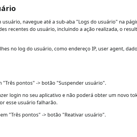
uário
m usuário, navegue até a sub-aba "Logs do usuário" na pági
es recentes do usuário, incluindo a ação realizada, o result
alhes no log do usuário, como endereço IP, user agent, dado
m "Três pontos" -> botão "Suspender usuário".
er login no seu aplicativo e não poderá obter um novo tok
por esse usuário falharão.
r em "Três pontos" -> botão "Reativar usuário".