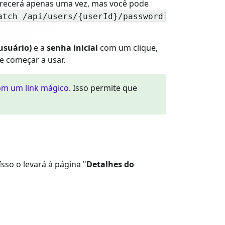
parecerá apenas uma vez, mas você pode
atch /api/users/{userId}/password
usuário)
e a
senha inicial
com um clique,
e começar a usar.
om um link mágico
. Isso permite que
sso o levará à página "
Detalhes do