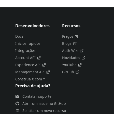
Desenvolvedores
Recursos
Docs
Preços
Inícios rápidos
Blogs
Integrações
Auth Wiki
Account API
Novidades
Experience API
YouTube
Management API
GitHub
Construa X com Y
Precisa de ajuda?
Contatar suporte
Abrir um issue no GitHub
Solicitar um novo recurso