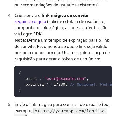
ou recomendações de usuários existentes).
Crie e envie o
link mágico de convite
seguindo o guia
(solicite o token de uso único,
componha o link mágico, acione a autenticação
via Logto SDK).
Nota
: Defina um tempo de expiração para o link
de convite. Recomenda-se que o link seja válido
por pelo menos um dia. Use o seguinte corpo de
requisição para gerar o token de uso único:
{
"email"
:
"
user@example.com
"
,
"expiresIn"
:
172800
// Opcional. Padrão
}
Envie o link mágico para o e-mail do usuário (por
exemplo,
https://yourapp.com/landing-