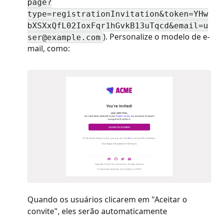
page?
type=registrationInvitation&token=YHw
bXSXxQfL02IoxFqr1hGvkB13uTqcd&
email=u
). Personalize o modelo de e-
ser@example.com
mail, como:
Quando os usuários clicarem em "Aceitar o
convite", eles serão automaticamente