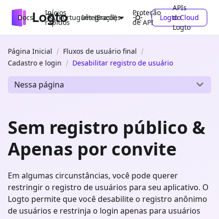
APIs
Inícios
Proteção
Docs
Integrações
Logto Cloud
do
Português (Brasil)
rápidos
de API
Logto
Página Inicial
Fluxos de usuário final
Cadastro e login
Desabilitar registro de usuário
Nessa página
Sem registro público &
Apenas por convite
Em algumas circunstâncias, você pode querer
restringir o registro de usuários para seu aplicativo. O
Logto permite que você desabilite o registro anônimo
de usuários e restrinja o login apenas para usuários