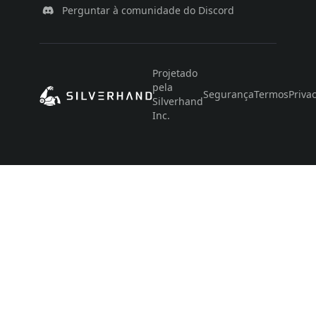
Perguntar à comunidade do Discord
Projetado
pela
Segurança
Termos
Priva
Silverhand
Inc.