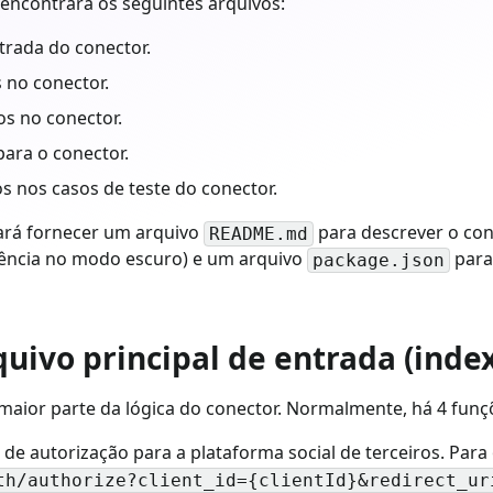
encontrará os seguintes arquivos:
ntrada do conector.
 no conector.
os no conector.
para o conector.
s nos casos de teste do conector.
ará fornecer um arquivo
para descrever o co
README.md
ência no modo escuro) e um arquivo
para
package.json
quivo principal de entrada (index
 maior parte da lógica do conector. Normalmente, há 4 fun
 de autorização para a plataforma social de terceiros. Para 
th/authorize?client_id={clientId}&redirect_ur