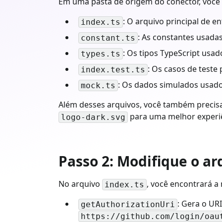
Em uma pasta de origem do conector, você 
: O arquivo principal de e
index.ts
: As constantes usadas
constant.ts
: Os tipos TypeScript usad
types.ts
: Os casos de teste 
index.test.ts
: Os dados simulados usado
mock.ts
Além desses arquivos, você também precis
para uma melhor experi
logo-dark.svg
Passo 2: Modifique o ar
No arquivo
, você encontrará a
index.ts
: Gera o URI
getAuthorizationUri
https://github.com/login/oau