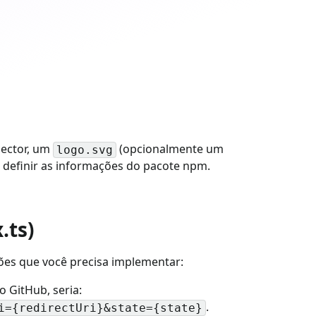
nector, um
(opcionalmente um
logo.svg
 definir as informações do pacote npm.
.ts)
ções que você precisa implementar:
o GitHub, seria:
.
i={redirectUri}&state={state}