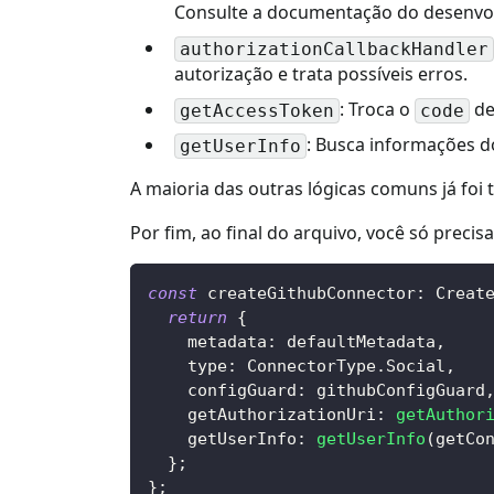
Consulte a documentação do desenvolv
authorizationCallbackHandler
autorização e trata possíveis erros.
: Troca o
de
getAccessToken
code
: Busca informações d
getUserInfo
A maioria das outras lógicas comuns já foi t
Por fim, ao final do arquivo, você só prec
const
 createGithubConnector
:
Creat
return
{
    metadata
:
 defaultMetadata
,
    type
:
ConnectorType
.
Social
,
    configGuard
:
 githubConfigGuard
    getAuthorizationUri
:
getAuthor
    getUserInfo
:
getUserInfo
(
getCo
}
;
}
;