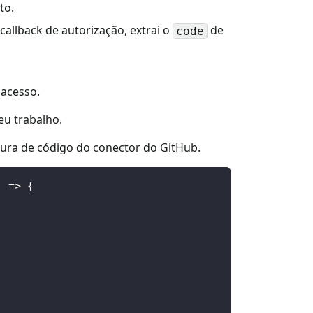
to.
allback de autorização, extrai o
de
code
 acesso.
eu trabalho.
utura de código do conector do GitHub.
)
=>
{