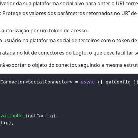
edor da sua plataforma social alvo para obter o URI corre
: Protege os valores dos parâmetros retornados no URI de c
 autorização por um token de acesso.
o usuário na plataforma social de terceiros com o token de
ratada no kit de conectores do Logto, o que deve facilitar s
isará exportar o objeto do conector, seguindo a mesma estr
eConnector
<
SocialConnector
>
=
async
(
{
 getConfig 
}
,
izationUri
(
getConfig
)
,
nfig
)
,