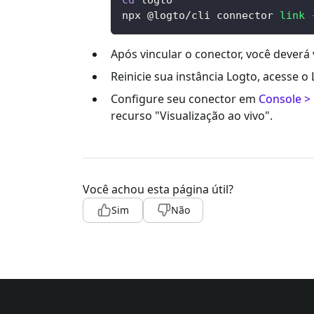
npx @logto/cli connector 
link
Após vincular o conector, você deverá
Reinicie sua instância Logto, acesse o
Configure seu conector em
Console > 
recurso "Visualização ao vivo".
Você achou esta página útil?
Sim
Não