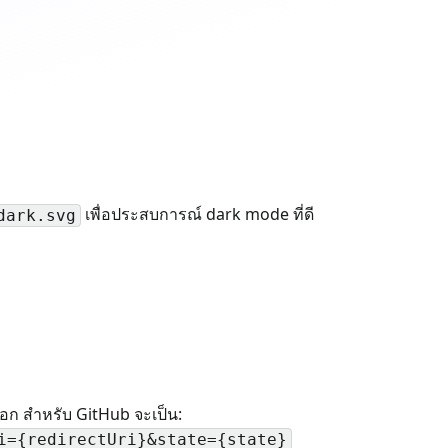
เพื่อประสบการณ์ dark mode ที่ดี
dark.svg
อก สำหรับ GitHub จะเป็น:
i={redirectUri}&state={state}