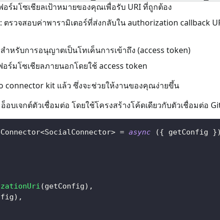
มโซเชียลเป้าหมายของคุณเพื่อรับ URI ที่ถูกต้อง
: ตรวจสอบค่าพารามิเตอร์ที่ส่งกลับใน authorization callback UR
สำหรับการอนุญาตเป็นโทเค็นการเข้าถึง (access token)
ลตฟอร์มโซเชียลภายนอกโดยใช้ access token
o connector kit แล้ว ซึ่งจะช่วยให้งานของคุณง่ายขึ้น
็อบเจกต์ตัวเชื่อมต่อ โดยใช้โครงสร้างโค้ดเดียวกับตัวเชื่อมต่อ G
eConnector
<
SocialConnector
>
=
async
(
{
 getConfig 
}
,
izationUri
(
getConfig
)
,
nfig
)
,