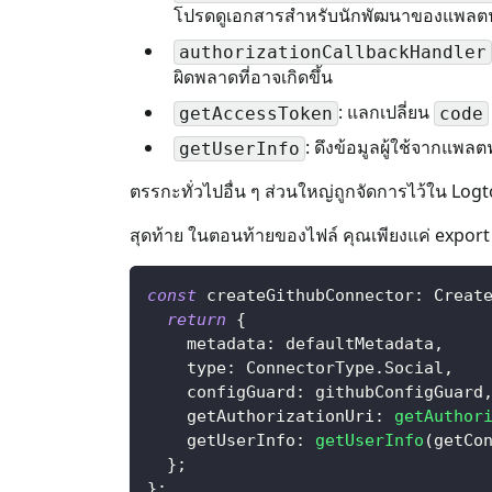
โปรดดูเอกสารสำหรับนักพัฒนาของแพลตฟอร์
authorizationCallbackHandler
ผิดพลาดที่อาจเกิดขึ้น
: แลกเปลี่ยน
getAccessToken
code
: ดึงข้อมูลผู้ใช้จากแพ
getUserInfo
ตรรกะทั่วไปอื่น ๆ ส่วนใหญ่ถูกจัดการไว้ใน Logt
สุดท้าย ในตอนท้ายของไฟล์ คุณเพียงแค่ export อ
const
 createGithubConnector
:
Creat
return
{
    metadata
:
 defaultMetadata
,
    type
:
ConnectorType
.
Social
,
    configGuard
:
 githubConfigGuard
    getAuthorizationUri
:
getAuthor
    getUserInfo
:
getUserInfo
(
getCo
}
;
}
;