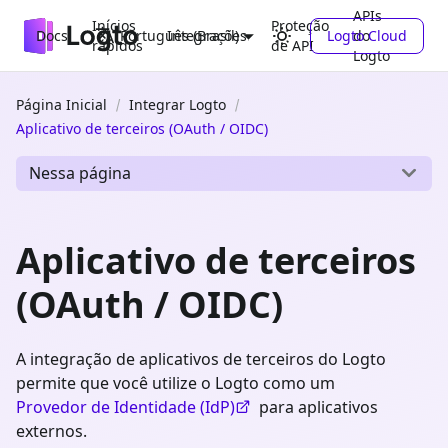
APIs
Inícios
Proteção
Docs
Integrações
Logto Cloud
do
Português (Brasil)
rápidos
de API
Logto
Página Inicial
Integrar Logto
Aplicativo de terceiros (OAuth / OIDC)
Nessa página
Aplicativo de terceiros
(OAuth / OIDC)
A integração de aplicativos de terceiros do Logto
permite que você utilize o Logto como um
Provedor de Identidade (IdP)
para aplicativos
externos.