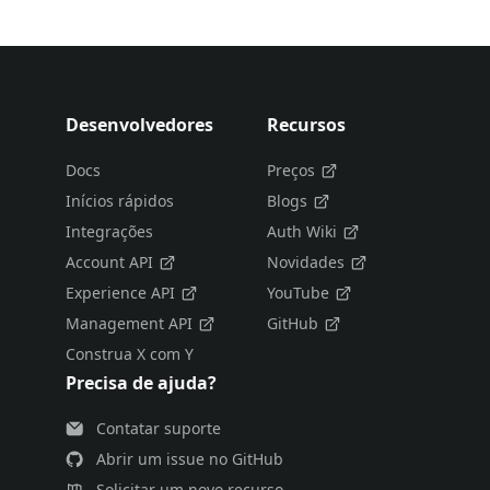
Desenvolvedores
Recursos
Docs
Preços
Inícios rápidos
Blogs
Integrações
Auth Wiki
Account API
Novidades
Experience API
YouTube
Management API
GitHub
Construa X com Y
Precisa de ajuda?
Contatar suporte
Abrir um issue no GitHub
Solicitar um novo recurso