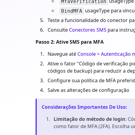
usageType p
MfaVerification
usageType para vincu
BindMFA
Teste a funcionalidade do conector p
Consulte
Conectores SMS
para instru
Passo 2: Ative SMS para MFA
Navegue até
Console > Autenticação mu
Ative o fator "Código de verificação
códigos de backup) para reduzir a de
Configure sua política de MFA preferid
Salve as alterações de configuração
Considerações Importantes De Uso
:
Limitação do método de login
: C
como fator de MFA (2FA). Escolha 