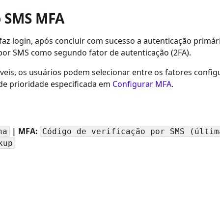
do SMS MFA
login, após concluir com sucesso a autenticação primária (1
 por SMS como segundo fator de autenticação (2FA).
veis, os usuários podem selecionar entre os fatores config
de prioridade especificada em
Configurar MFA
.
| MFA:
ha
Código de verificação por SMS (últim
kup