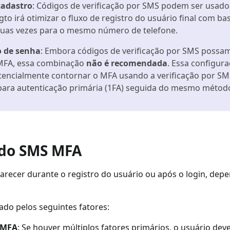
cadastro
: Códigos de verificação por SMS podem ser usad
o irá otimizar o fluxo de registro do usuário final com ba
S duas vezes para o mesmo número de telefone.
o de senha
: Embora códigos de verificação por SMS possa
MFA, essa combinação
não é recomendada
. Essa configur
tencialmente contornar o MFA usando a verificação por SM
 para autenticação primária (1FA) seguida do mesmo métod
 do SMS MFA
recer durante o registro do usuário ou após o login, de
ado pelos seguintes fatores:
 MFA
: Se houver múltiplos fatores primários, o usuário dev