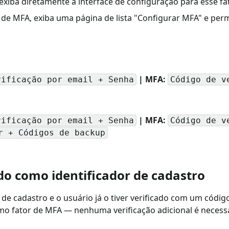
iba diretamente a interface de configuração para esse fat
 de MFA, exiba uma página de lista "Configurar MFA" e perm
| MFA:
rificação por email + Senha
Código de v
| MFA:
rificação por email + Senha
Código de v
r + Códigos de backup
ado como identificador de cadastro
 de cadastro e o usuário já o tiver verificado com um códig
o fator de MFA — nenhuma verificação adicional é necessá