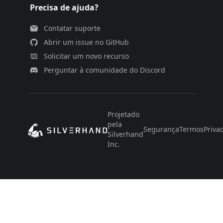
Precisa de ajuda?
Contatar suporte
Abrir um issue no GitHub
Solicitar um novo recurso
Perguntar à comunidade do Discord
Projetado
pela
Segurança
Termos
Priva
Silverhand
Inc.