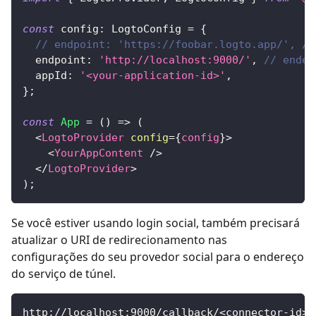
const
 config
:
LogtoConfig
=
{
// endpoint: 'https://foobar.logto.app/', //
  endpoint
:
'http://localhost:9000/'
,
// ender
  appId
:
'<your-application-id>'
,
}
;
const
App
=
(
)
=>
(
<
LogtoProvider
config
=
{
config
}
>
<
YourAppContent
/>
</
LogtoProvider
>
)
;
Se você estiver usando login social, também precisará
atualizar o URI de redirecionamento nas
configurações do seu provedor social para o endereço
do serviço de túnel.
http://localhost:9000/callback/<connector-id>