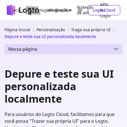
APIs
Inícios
Proteção
Docs
Integrações
Logto Cloud
do
Português (Brasil)
rápidos
de API
Logto
Página Inicial
Personalização
Traga sua própria UI
Depure e teste sua UI personalizada localmente
Nessa página
Depure e teste sua UI
personalizada
localmente
Para usuários do Logto Cloud, facilitamos para que
você possa "Trazer sua própria UI" para o Logto.