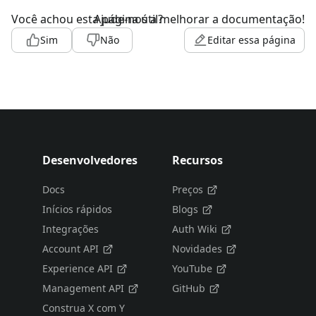
Você achou esta página útil?
Ajude-nos a melhorar a documentação!
Sim
Não
Editar essa página
Desenvolvedores
Recursos
Docs
Preços
Inícios rápidos
Blogs
Integrações
Auth Wiki
Account API
Novidades
Experience API
YouTube
Management API
GitHub
Construa X com Y