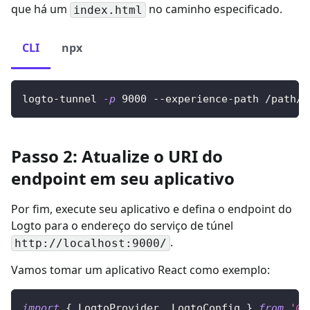
que há um
no caminho especificado.
index.html
CLI
npx
logto-tunnel 
-p
9000
 --experience-path /path/t
Passo 2: Atualize o URI do
endpoint em seu aplicativo
Por fim, execute seu aplicativo e defina o endpoint do
Logto para o endereço do serviço de túnel
.
http://localhost:9000/
Vamos tomar um aplicativo React como exemplo:
import
{
LogtoProvider
,
LogtoConfig
}
from
'@l