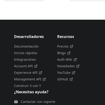
Desarrolladores
Recursos
Documentación
Precios
Inicios rápidos
Blogs
Integraciones
Auth Wiki
Account API
Novedades
Experience API
YouTube
Management API
GitHub
Construir X con Y
¿Necesitas ayuda?
Contactar con soporte