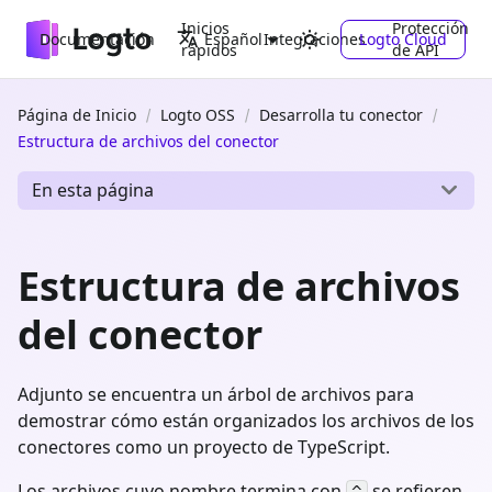
Inicios
Protección
Documentación
Integraciones
Logto Cloud
Español
rápidos
de API
Página de Inicio
Logto OSS
Desarrolla tu conector
Estructura de archivos del conector
En esta página
Estructura de archivos
del conector
Adjunto se encuentra un árbol de archivos para
demostrar cómo están organizados los archivos de los
conectores como un proyecto de TypeScript.
Los archivos cuyo nombre termina con
se refieren