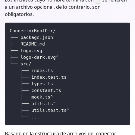
^
a un archivo opcional, de lo contrario, son
obligatorios.
ConnectorRootDir/
├── package.json
├── README.md
├── logo.svg
├── logo-dark.svg^
└── src/
    ├── index.ts
    ├── index.test.ts
    ├── types.ts
    ├── constant.ts
    ├── mock.ts^
    ├── utils.ts^
    ├── utils.test.ts^
    └── ...
Basado en la estructura de archivos del conector,