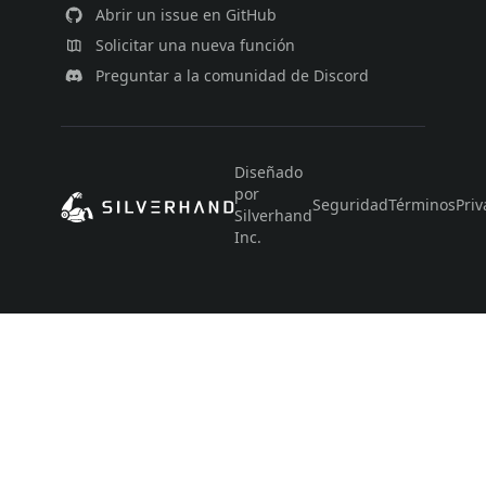
Abrir un issue en GitHub
Solicitar una nueva función
Preguntar a la comunidad de Discord
Diseñado
por
Seguridad
Términos
Priv
Silverhand
Inc.