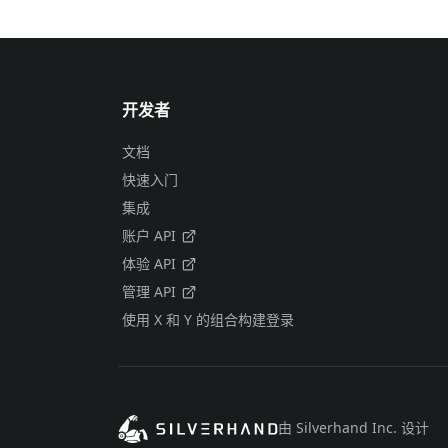
开发者
文档
快速入门
集成
账户 API
体验 API
管理 API
使用 X 和 Y 的组合构建登录
由 Silverhand Inc. 设计