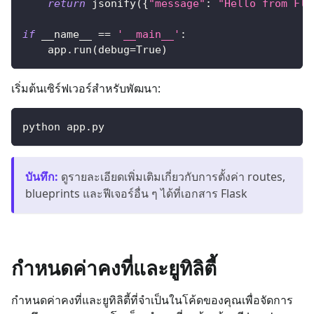
return
 jsonify
(
{
"message"
:
"Hello from Fla
if
 __name__ 
==
'__main__'
:
    app
.
run
(
debug
=
True
)
เริ่มต้นเซิร์ฟเวอร์สำหรับพัฒนา:
python app.py
บันทึก
:
ดูรายละเอียดเพิ่มเติมเกี่ยวกับการตั้งค่า routes,
blueprints และฟีเจอร์อื่น ๆ ได้ที่เอกสาร Flask
กำหนดค่าคงที่และยูทิลิตี้
กำหนดค่าคงที่และยูทิลิตี้ที่จำเป็นในโค้ดของคุณเพื่อจัดการ