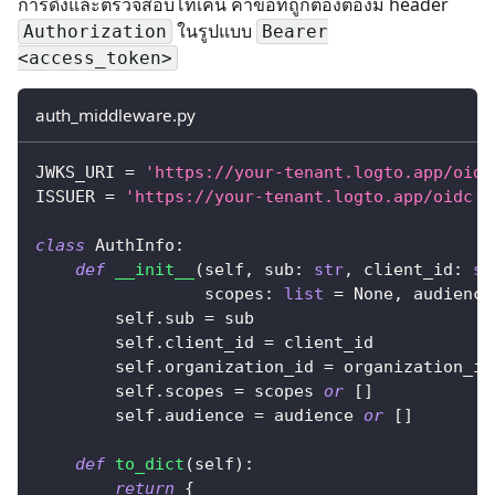
การดึงและตรวจสอบโทเค็น คำขอที่ถูกต้องต้องมี header
ในรูปแบบ
Authorization
Bearer
<access_token>
auth_middleware.py
JWKS_URI 
=
'https://your-tenant.logto.app/oidc
ISSUER 
=
'https://your-tenant.logto.app/oidc'
class
AuthInfo
:
def
__init__
(
self
,
 sub
:
str
,
 client_id
:
st
                 scopes
:
list
=
None
,
 audience
        self
.
sub 
=
 sub
        self
.
client_id 
=
 client_id
        self
.
organization_id 
=
 organization_id
        self
.
scopes 
=
 scopes 
or
[
]
        self
.
audience 
=
 audience 
or
[
]
def
to_dict
(
self
)
:
return
{