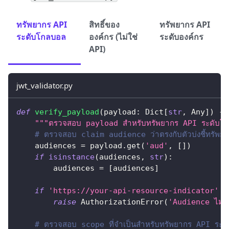
ทรัพยากร API
สิทธิ์ของ
ทรัพยากร API
ระดับโกลบอล
องค์กร (ไม่ใช่
ระดับองค์กร
API)
jwt_validator.py
def
verify_payload
(
payload
:
 Dict
[
str
,
 Any
]
)
-
>
"""ตรวจสอบ payload สำหรับทรัพยากร API ระดับโ
# ตรวจสอบ claim audience ว่าตรงกับตัวบ่งชี้ทรัพย
    audiences 
=
 payload
.
get
(
'aud'
,
[
]
)
if
isinstance
(
audiences
,
str
)
:
        audiences 
=
[
audiences
]
if
'https://your-api-resource-indicator'
n
raise
 AuthorizationError
(
'Audience ไม่ถู
# ตรวจสอบ scope ที่จำเป็นสำหรับทรัพยากร API ระด