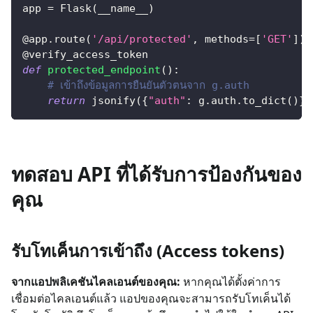
app 
=
 Flask
(
__name__
)
@app
.
route
(
'/api/protected'
,
 methods
=
[
'GET'
]
)
@verify_access_token
def
protected_endpoint
(
)
:
# เข้าถึงข้อมูลการยืนยันตัวตนจาก g.auth
return
 jsonify
(
{
"auth"
:
 g
.
auth
.
to_dict
(
)
}
)
ทดสอบ API ที่ได้รับการป้องกันของ
คุณ
รับโทเค็นการเข้าถึง (Access tokens)
จากแอปพลิเคชันไคลเอนต์ของคุณ:
หากคุณได้ตั้งค่าการ
เชื่อมต่อไคลเอนต์แล้ว แอปของคุณจะสามารถรับโทเค็นได้