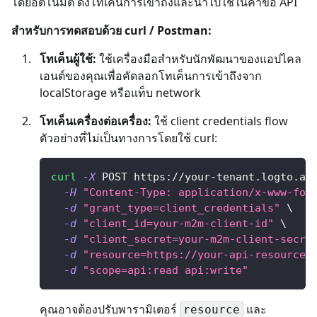
โดยอัตโนมัติ ดึงโทเค็นการเข้าถึงและนำไปใช้ในคำขอ API
สำหรับการทดสอบด้วย curl / Postman:
โทเค็นผู้ใช้:
ใช้เครื่องมือสำหรับนักพัฒนาของแอปไคล
เอนต์ของคุณเพื่อคัดลอกโทเค็นการเข้าถึงจาก
localStorage หรือแท็บ network
โทเค็นเครื่องต่อเครื่อง:
ใช้ client credentials flow
ตัวอย่างที่ไม่เป็นทางการโดยใช้ curl:
curl
-X
 POST https://your-tenant.logto.ap
-H
"Content-Type: application/x-www-for
-d
"grant_type=client_credentials"
\
-d
"client_id=your-m2m-client-id"
\
-d
"client_secret=your-m2m-client-secre
-d
"resource=https://your-api-resource-
-d
"scope=api:read api:write"
คุณอาจต้องปรับพารามิเตอร์
และ
resource