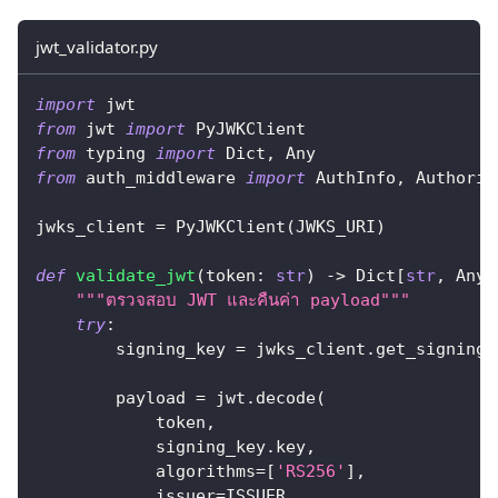
jwt_validator.py
import
 jwt
from
 jwt 
import
 PyJWKClient
from
 typing 
import
 Dict
,
 Any
from
 auth_middleware 
import
 AuthInfo
,
 Authoriz
jwks_client 
=
 PyJWKClient
(
JWKS_URI
)
def
validate_jwt
(
token
:
str
)
-
>
 Dict
[
str
,
 Any
]
"""ตรวจสอบ JWT และคืนค่า payload"""
try
:
        signing_key 
=
 jwks_client
.
get_signing_
        payload 
=
 jwt
.
decode
(
            token
,
            signing_key
.
key
,
            algorithms
=
[
'RS256'
]
,
            issuer
=
ISSUER
,