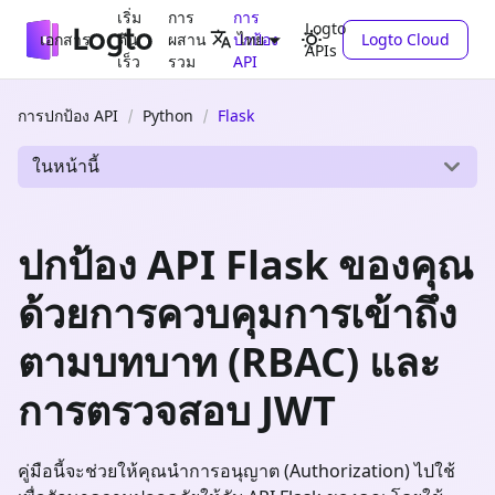
เริ่ม
การ
การ
Logto
เอกสาร
ต้น
ผสาน
ปกป้อง
Logto Cloud
ไทย
APIs
เร็ว
รวม
API
การปกป้อง API
Python
Flask
ในหน้านี้
ปกป้อง API Flask ของคุณ
ด้วยการควบคุมการเข้าถึง
ตามบทบาท (RBAC) และ
การตรวจสอบ JWT
คู่มือนี้จะช่วยให้คุณนำการอนุญาต (Authorization) ไปใช้