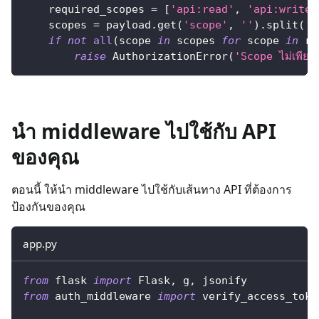
    required_scopes 
=
[
'api:read'
,
'api:write'
    scopes 
=
 payload
.
get
(
'scope'
,
''
)
.
split
(
' 
if
not
all
(
scope 
in
 scopes 
for
 scope 
in
 re
raise
 AuthorizationError
(
'Scope ไม่เพียง
นำ middleware ไปใช้กับ API
ของคุณ
ตอนนี้ ให้นำ middleware ไปใช้กับเส้นทาง API ที่ต้องการ
ป้องกันของคุณ
app.py
from
 flask 
import
 Flask
,
 g
,
 jsonify
from
 auth_middleware 
import
 verify_access_toke