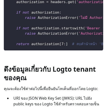
    authorization 
=
 headers
.
get
(
'authorization
if
not
 authorization
:
raise
 AuthorizationError
(
'ไม่มี Authori
if
not
 authorization
.
startswith
(
'Bearer '
)
raise
 AuthorizationError
(
'Authorization
return
 authorization
[
7
:
]
# ลบคำนำหน้า 'Be
ดึงข้อมูลเกี่ยวกับ Logto tenant
ของคุณ
คุณจะต้องใช้ค่าต่อไปนี้เพื่อยืนยันโทเค็นที่ออกโดย Logto:
URI ของ JSON Web Key Set (JWKS): URL ไปยัง
public keys ของ Logto ใช้สำหรับตรวจสอบลายเซ็น