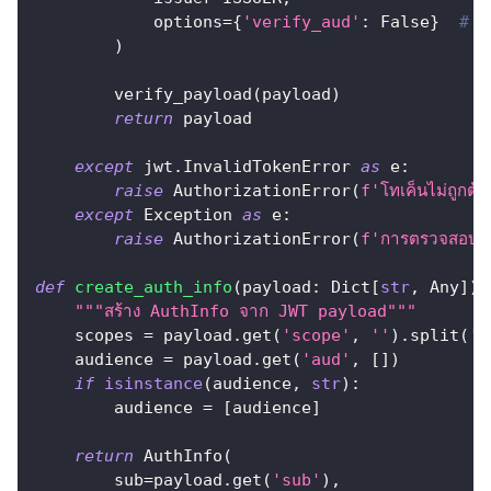
            options
=
{
'verify_aud'
:
False
}
# เ
)
        verify_payload
(
payload
)
return
 payload
except
 jwt
.
InvalidTokenError 
as
 e
:
raise
 AuthorizationError
(
f'โทเค็นไม่ถูกต้
except
 Exception 
as
 e
:
raise
 AuthorizationError
(
f'การตรวจสอบโท
def
create_auth_info
(
payload
:
 Dict
[
str
,
 Any
]
)
"""สร้าง AuthInfo จาก JWT payload"""
    scopes 
=
 payload
.
get
(
'scope'
,
''
)
.
split
(
' 
    audience 
=
 payload
.
get
(
'aud'
,
[
]
)
if
isinstance
(
audience
,
str
)
:
        audience 
=
[
audience
]
return
 AuthInfo
(
        sub
=
payload
.
get
(
'sub'
)
,