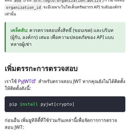
aud
urn:logto:organization:abc123
จะมีเฉพาะในโทเค็นทรัพยากร API ระดับองค์กร
organization_id
เท่านั้น
เคล็ดลับ
:
ควรตรวจสอบทั้งสิทธิ์ (ขอบเขต) และบริบท
(ผู้รับ, องค์กร) เสมอ เพื่อความปลอดภัยของ API แบบ
หลายผู้เช่า
เพิ่มตรรกะการตรวจสอบ
เราใช้
PyJWT
สำหรับตรวจสอบ JWT หากคุณยังไม่ได้ติดตั้ง
ให้ติดตั้งดังนี้:
pip 
install
 pyjwt
[
crypto
]
ก่อนอื่น เพิ่มยูทิลิตี้ที่ใช้ร่วมกันเหล่านี้เพื่อจัดการการตรวจ
สอบ JWT: