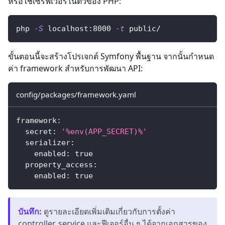
หรือใช้เซิร์ฟเวอร์ในตัวของ PHP:
php 
-S
 localhost:8000 
-t
 public/
ขั้นตอนนี้จะสร้างโปรเจกต์ Symfony พื้นฐาน จากนั้นกำหนด
ค่า framework สำหรับการพัฒนา API:
config/packages/framework.yaml
framework
:
secret
:
'%env(APP_SECRET)%'
serializer
:
enabled
:
true
property_access
:
enabled
:
true
บันทึก
:
ดูรายละเอียดเพิ่มเติมเกี่ยวกับการตั้งค่า
controller, service และฟีเจอร์อื่น ๆ ได้จากเอกสารของ