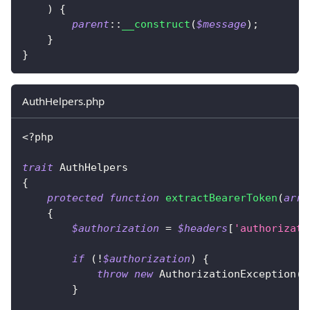
)
{
parent
::
__construct
(
$message
)
;
}
}
AuthHelpers.php
<?php
trait
AuthHelpers
{
protected
function
extractBearerToken
(
arra
{
$authorization
=
$headers
[
'authorizati
if
(
!
$authorization
)
{
throw
new
AuthorizationException
(
'
}