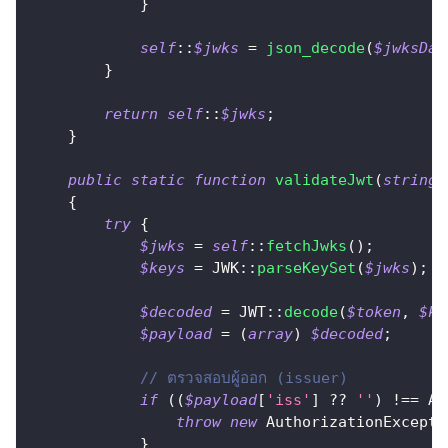
}
self
::
$jwks
=
json_decode
(
$jwksDat
}
return
self
::
$jwks
;
}
public
static
function
validateJwt
(
string
{
try
{
$jwks
=
self
::
fetchJwks
(
)
;
$keys
=
JWK
::
parseKeySet
(
$jwks
)
;
$decoded
=
JWT
::
decode
(
$token
,
$ke
$payload
=
(
array
)
$decoded
;
// ตรวจสอบผู้ออก (issuer)
if
(
(
$payload
[
'iss'
]
??
''
)
!==
Au
throw
new
AuthorizationExcepti
}