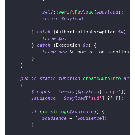
self
::
verifyPayload
(
$payload
)
;
return
$payload
;
}
catch
(
AuthorizationException
$e
)
{
throw
$e
;
}
catch
(
Exception
$e
)
{
throw
new
AuthorizationException
(
'
}
}
public
static
function
createAuthInfo
(
arra
{
$scopes
=
!
empty
(
$payload
[
'scope'
]
)
?
$audience
=
$payload
[
'aud'
]
??
[
]
;
if
(
is_string
(
$audience
)
)
{
$audience
=
[
$audience
]
;
}