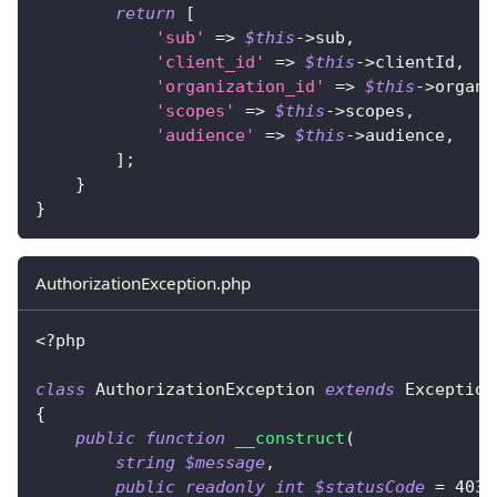
return
[
'sub'
=>
$this
->
sub
,
'client_id'
=>
$this
->
clientId
,
'organization_id'
=>
$this
->
organi
'scopes'
=>
$this
->
scopes
,
'audience'
=>
$this
->
audience
,
]
;
}
}
AuthorizationException.php
<?php
class
AuthorizationException
extends
Exception
{
public
function
__construct
(
string
$message
,
public
readonly
int
$statusCode
=
403