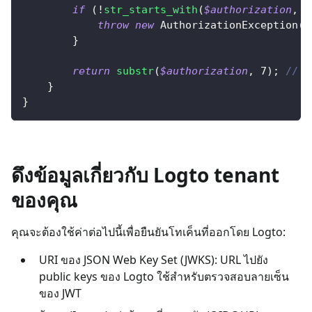
if
(
!
str_starts_with
(
$authorization
,
'
throw
new
AuthorizationException
(
'
}
return
substr
(
$authorization
,
7
)
;
// ล
}
}
ดึงข้อมูลเกี่ยวกับ Logto tenant
ของคุณ
คุณจะต้องใช้ค่าต่อไปนี้เพื่อยืนยันโทเค็นที่ออกโดย Logto:
URI ของ JSON Web Key Set (JWKS): URL ไปยัง
public keys ของ Logto ใช้สำหรับตรวจสอบลายเซ็น
ของ JWT