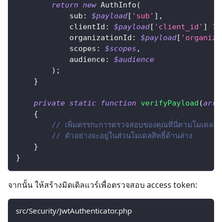
return
new
AuthInfo
(
sub
:
$payload
[
'sub'
]
,
clientId
:
$payload
[
'client_id'
]
??
organizationId
:
$payload
[
'organiza
scopes
:
$scopes
,
audience
:
$audience
)
;
}
private
static
function
verifyPayload
(
arra
{
// เพิ่มตรรกะการตรวจสอบของคุณที่นี่ตามโมเดลสิทธ
// ตัวอย่างจะอยู่ในส่วนโมเดลสิทธิ์ด้านล่าง
}
}
จากนั้น ให้สร้างมิดเดิลแวร์เพื่อตรวจสอบ access token:
src/Security/JwtAuthenticator.php