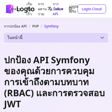
เริ่ม
การ
การ
Logto
เอกสาร
ต้น
ผสาน
ปกป้อง
Logto Cloud
ไทย
APIs
เร็ว
รวม
API
การปกป้อง API
PHP
Symfony
ในหน้านี้
ปกป้อง API Symfony
ของคุณด้วยการควบคุม
การเข้าถึงตามบทบาท
(RBAC) และการตรวจสอบ
JWT