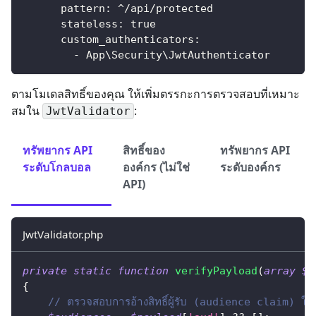
pattern
:
 ^/api/protected
stateless
:
true
custom_authenticators
:
-
 App\Security\JwtAuthenticator
ตามโมเดลสิทธิ์ของคุณ ให้เพิ่มตรรกะการตรวจสอบที่เหมาะ
สมใน
:
JwtValidator
ทรัพยากร API
สิทธิ์ของ
ทรัพยากร API
ระดับโกลบอล
องค์กร (ไม่ใช่
ระดับองค์กร
API)
JwtValidator.php
private
static
function
verifyPayload
(
array
$p
{
// ตรวจสอบการอ้างสิทธิ์ผู้รับ (audience claim) ให้ต