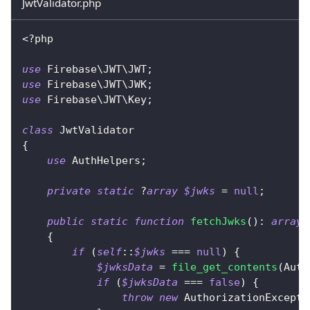
JwtValidator.php
<?php
use
Firebase
\
JWT
\
JWT
;
use
Firebase
\
JWT
\
JWK
;
use
Firebase
\
JWT
\
Key
;
class
JwtValidator
{
use
AuthHelpers
;
private
static
?
array
$jwks
=
null
;
public
static
function
fetchJwks
(
)
:
array
{
if
(
self
::
$jwks
===
null
)
{
$jwksData
=
file_get_contents
(
Auth
if
(
$jwksData
===
false
)
{
throw
new
AuthorizationExcepti