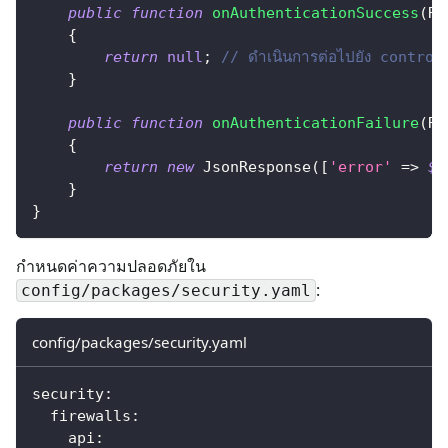
public
function
onAuthenticationSuccess
(
Re
{
return
null
;
// ดำเนินการต่อไปยัง control
}
public
function
onAuthenticationFailure
(
Re
{
return
new
JsonResponse
(
[
'error'
=>
$e
}
}
กำหนดค่าความปลอดภัยใน
:
config/packages/security.yaml
config/packages/security.yaml
security
:
firewalls
:
api
: