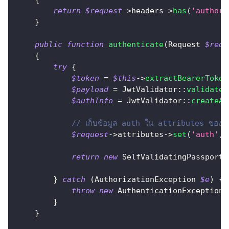
return
$request
->
headers
->
has
(
'authori
}
public
function
authenticate
(
Request
$requ
{
try
{
$token
=
$this
->
extractBearerToken
$payload
=
JwtValidator
::
validateJ
$authInfo
=
JwtValidator
::
createAu
// เก็บข้อมูล auth ใน attributes ของ re
$request
->
attributes
->
set
(
'auth'
,
return
new
SelfValidatingPassport
(
}
catch
(
AuthorizationException
$e
)
{
throw
new
AuthenticationException
(
}
}