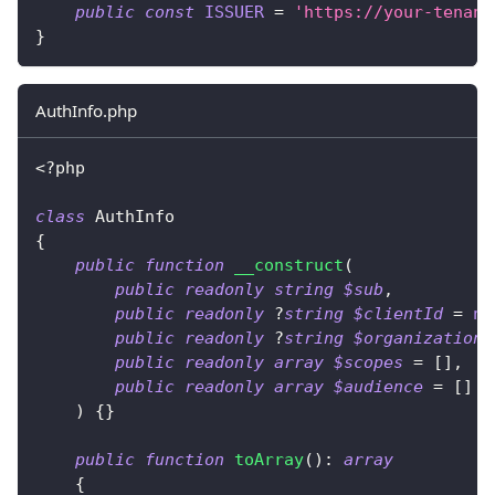
public
const
ISSUER
=
'https://your-tenant
}
AuthInfo.php
<?php
class
AuthInfo
{
public
function
__construct
(
public
readonly
string
$sub
,
public
readonly
?
string
$clientId
=
nu
public
readonly
?
string
$organizationI
public
readonly
array
$scopes
=
[
]
,
public
readonly
array
$audience
=
[
]
)
{
}
public
function
toArray
(
)
:
array
{