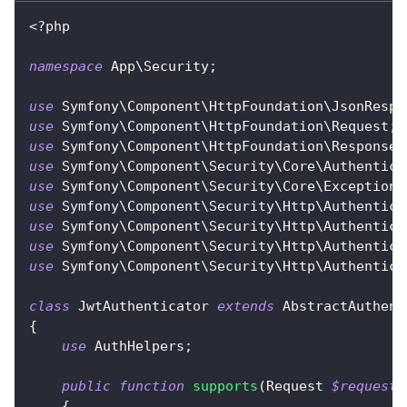
<?php
namespace
App
\
Security
;
use
Symfony
\
Component
\
HttpFoundation
\
JsonRespo
use
Symfony
\
Component
\
HttpFoundation
\
Request
;
use
Symfony
\
Component
\
HttpFoundation
\
Response
;
use
Symfony
\
Component
\
Security
\
Core
\
Authentica
use
Symfony
\
Component
\
Security
\
Core
\
Exception
\
use
Symfony
\
Component
\
Security
\
Http
\
Authentica
use
Symfony
\
Component
\
Security
\
Http
\
Authentica
use
Symfony
\
Component
\
Security
\
Http
\
Authentica
use
Symfony
\
Component
\
Security
\
Http
\
Authentica
class
JwtAuthenticator
extends
AbstractAuthent
{
use
AuthHelpers
;
public
function
supports
(
Request
$request
)
{