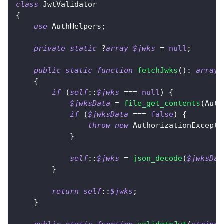
class
JwtValidator
{
use
AuthHelpers
;
private
static
?
array
$jwks
=
null
;
public
static
function
fetchJwks
(
)
:
array
{
if
(
self
::
$jwks
===
null
)
{
$jwksData
=
file_get_contents
(
Auth
if
(
$jwksData
===
false
)
{
throw
new
AuthorizationExcepti
}
self
::
$jwks
=
json_decode
(
$jwksDat
}
return
self
::
$jwks
;
}