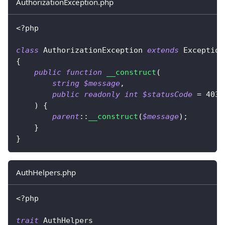
AuthorizationException.php
<?php
class
AuthorizationException
extends
Exception
{
public
function
__construct
(
string
$message
,
public
readonly
int
$statusCode
=
403
)
{
parent
::
__construct
(
$message
)
;
}
}
AuthHelpers.php
<?php
trait
AuthHelpers