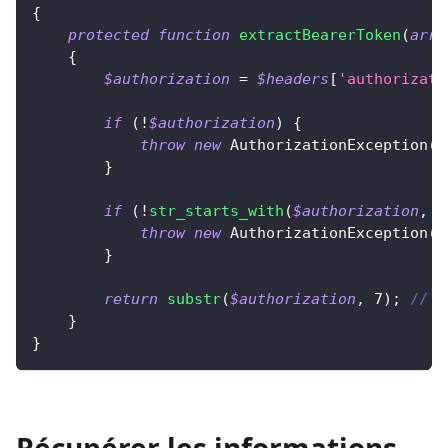
{
protected
function
extractBearerToken
(
arra
{
$authorization
=
$headers
[
'authorizati
if
(
!
$authorization
)
{
throw
new
AuthorizationException
(
'
}
if
(
!
str_starts_with
(
$authorization
,
'
throw
new
AuthorizationException
(
'
}
return
substr
(
$authorization
,
7
)
;
// S
}
}
Récupérer les informations