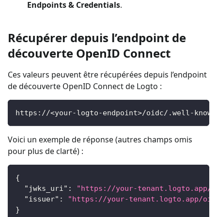
Endpoints & Credentials
.
Récupérer depuis l’endpoint de
découverte OpenID Connect
Ces valeurs peuvent être récupérées depuis l’endpoint
de découverte OpenID Connect de Logto :
https://<your-logto-endpoint>/oidc/.well-known
Voici un exemple de réponse (autres champs omis
pour plus de clarté) :
{
"jwks_uri"
:
"https://your-tenant.logto.app/o
"issuer"
:
"https://your-tenant.logto.app/oid
}