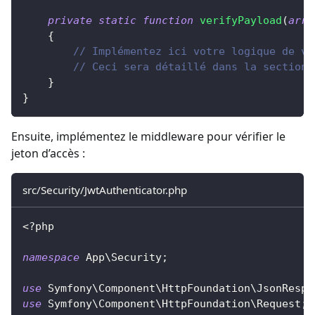
private
static
function
verifyPayload
(
arra
{
// Implémentez ici votre logique de vé
// Ceci sera détaillé dans la section 
}
}
Ensuite, implémentez le middleware pour vérifier le
jeton d’accès :
src/Security/JwtAuthenticator.php
<?php
namespace
App
\
Security
;
use
Symfony
\
Component
\
HttpFoundation
\
JsonRespo
use
Symfony
\
Component
\
HttpFoundation
\
Request
;