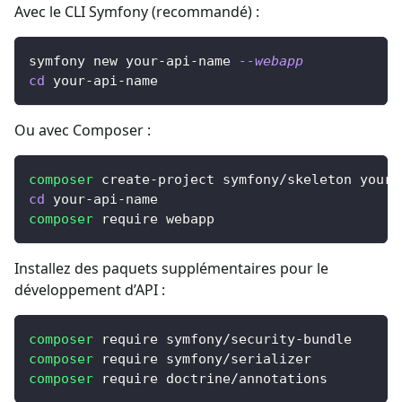
Avec le CLI Symfony (recommandé) :
symfony new your-api-name 
--webapp
cd
 your-api-name
Ou avec Composer :
composer
 create-project symfony/skeleton your-
cd
 your-api-name
composer
 require webapp
Installez des paquets supplémentaires pour le
développement d’API :
composer
 require symfony/security-bundle
composer
 require symfony/serializer
composer
 require doctrine/annotations