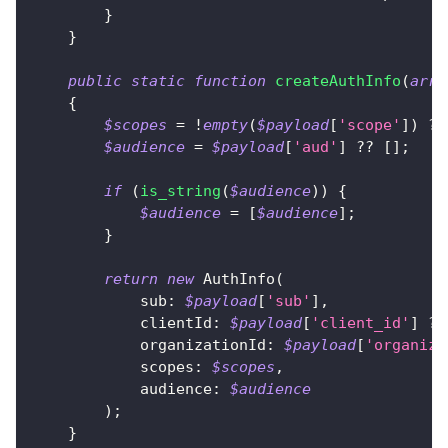
}
}
public
static
function
createAuthInfo
(
arra
{
$scopes
=
!
empty
(
$payload
[
'scope'
]
)
?
$audience
=
$payload
[
'aud'
]
??
[
]
;
if
(
is_string
(
$audience
)
)
{
$audience
=
[
$audience
]
;
}
return
new
AuthInfo
(
sub
:
$payload
[
'sub'
]
,
clientId
:
$payload
[
'client_id'
]
??
organizationId
:
$payload
[
'organiza
scopes
:
$scopes
,
audience
:
$audience
)
;
}