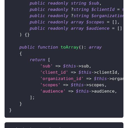
public
readonly
string
$sub
,
public
readonly
?
string
$clientId
=
nu
public
readonly
?
string
$organizationI
public
readonly
array
$scopes
=
[
]
,
public
readonly
array
$audience
=
[
]
)
{
}
public
function
toArray
(
)
:
array
{
return
[
'sub'
=>
$this
->
sub
,
'client_id'
=>
$this
->
clientId
,
'organization_id'
=>
$this
->
organi
'scopes'
=>
$this
->
scopes
,
'audience'
=>
$this
->
audience
,
]
;
}
}