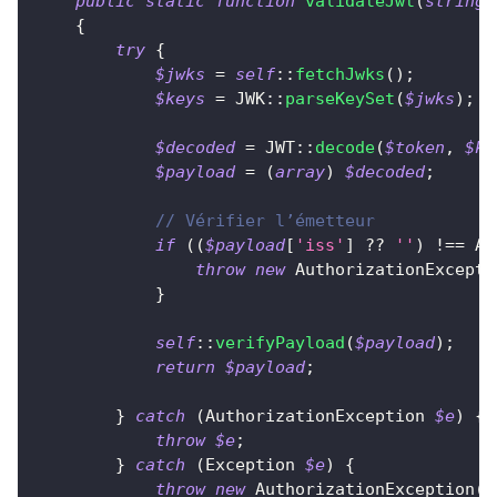
public
static
function
validateJwt
(
string
{
try
{
$jwks
=
self
::
fetchJwks
(
)
;
$keys
=
JWK
::
parseKeySet
(
$jwks
)
;
$decoded
=
JWT
::
decode
(
$token
,
$ke
$payload
=
(
array
)
$decoded
;
// Vérifier l’émetteur
if
(
(
$payload
[
'iss'
]
??
''
)
!==
Au
throw
new
AuthorizationExcepti
}
self
::
verifyPayload
(
$payload
)
;
return
$payload
;
}
catch
(
AuthorizationException
$e
)
{
throw
$e
;
}
catch
(
Exception
$e
)
{
throw
new
AuthorizationException
(
'