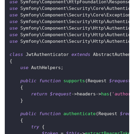
use
Symfony
\
Component
\
HttpFoundation
\
Response
;
use
Symfony
\
Component
\
Security
\
Core
\
Authentica
use
Symfony
\
Component
\
Security
\
Core
\
Exception
\
use
Symfony
\
Component
\
Security
\
Http
\
Authentica
use
Symfony
\
Component
\
Security
\
Http
\
Authentica
use
Symfony
\
Component
\
Security
\
Http
\
Authentica
use
Symfony
\
Component
\
Security
\
Http
\
Authentica
class
JwtAuthenticator
extends
AbstractAuthent
{
use
AuthHelpers
;
public
function
supports
(
Request
$request
)
{
return
$request
->
headers
->
has
(
'authori
}
public
function
authenticate
(
Request
$requ
{
try
{
$token
=
$this
->
extractBearerToken