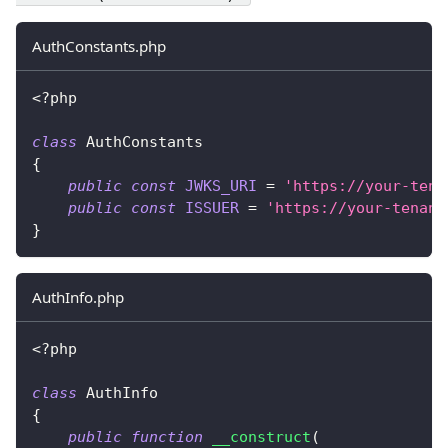
AuthConstants.php
<?php
class
AuthConstants
{
public
const
JWKS_URI
=
'https://your-tena
public
const
ISSUER
=
'https://your-tenant
}
AuthInfo.php
<?php
class
AuthInfo
{
public
function
__construct
(