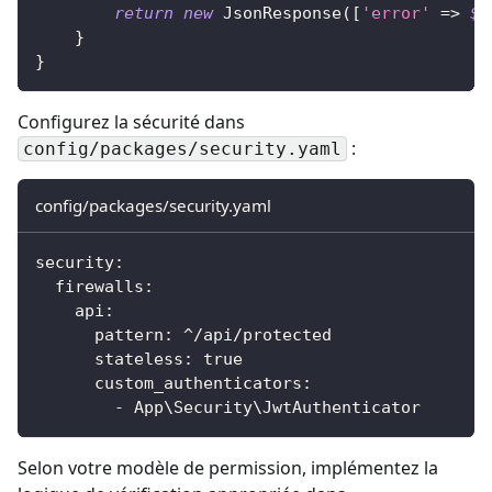
return
new
JsonResponse
(
[
'error'
=>
$e
}
}
Configurez la sécurité dans
:
config/packages/security.yaml
config/packages/security.yaml
security
:
firewalls
:
api
:
pattern
:
 ^/api/protected
stateless
:
true
custom_authenticators
:
-
 App\Security\JwtAuthenticator
Selon votre modèle de permission, implémentez la