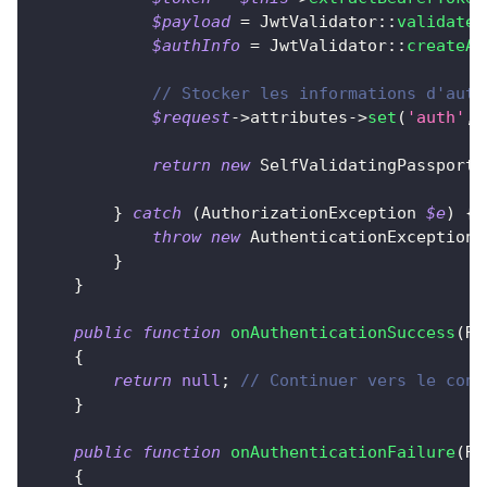
$payload
=
JwtValidator
::
validateJ
$authInfo
=
JwtValidator
::
createAu
// Stocker les informations d'auth
$request
->
attributes
->
set
(
'auth'
,
return
new
SelfValidatingPassport
(
}
catch
(
AuthorizationException
$e
)
{
throw
new
AuthenticationException
(
}
}
public
function
onAuthenticationSuccess
(
Re
{
return
null
;
// Continuer vers le cont
}
public
function
onAuthenticationFailure
(
Re
{