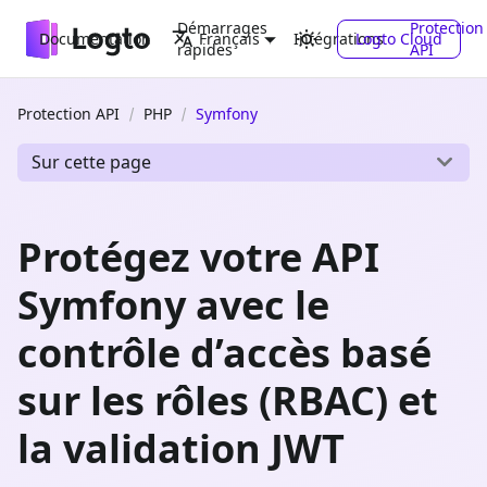
Démarrages
Protection
Documentation
Intégrations
Logto Cloud
Français
rapides
API
Protection API
PHP
Symfony
Sur cette page
Protégez votre API
Symfony avec le
contrôle d’accès basé
sur les rôles (RBAC) et
la validation JWT