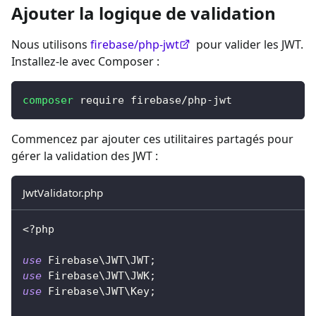
Ajouter la logique de validation
Nous utilisons
firebase/php-jwt
pour valider les JWT.
Installez-le avec Composer :
composer
 require firebase/php-jwt
Commencez par ajouter ces utilitaires partagés pour
gérer la validation des JWT :
JwtValidator.php
<?php
use
Firebase
\
JWT
\
JWT
;
use
Firebase
\
JWT
\
JWK
;
use
Firebase
\
JWT
\
Key
;