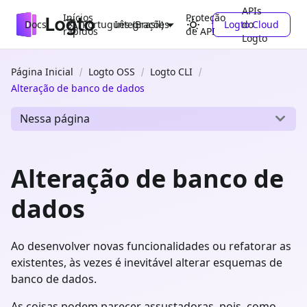
APIs
Inícios
Proteção
Docs
Integrações
Logto Cloud
do
Português (Brasil)
rápidos
de API
Logto
Página Inicial
Logto OSS
Logto CLI
Alteração de banco de dados
Nessa página
Alteração de banco de
dados
Ao desenvolver novas funcionalidades ou refatorar as
existentes, às vezes é inevitável alterar esquemas de
banco de dados.
As coisas podem parecer assustadoras, pois, como