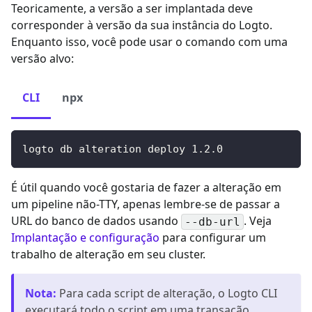
Teoricamente, a versão a ser implantada deve
corresponder à versão da sua instância do Logto.
Enquanto isso, você pode usar o comando com uma
versão alvo:
CLI
npx
logto db alteration deploy 
1.2
.0
É útil quando você gostaria de fazer a alteração em
um pipeline não-TTY, apenas lembre-se de passar a
URL do banco de dados usando
. Veja
--db-url
Implantação e configuração
para configurar um
trabalho de alteração em seu cluster.
Nota
:
Para cada script de alteração, o Logto CLI
executará todo o script em uma transação.