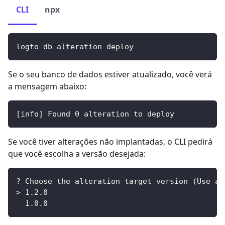
CLI
npx
logto db alteration deploy
Se o seu banco de dados estiver atualizado, você verá
a mensagem abaixo:
[
info
]
 Found 
0
 alteration to deploy
Se você tiver alterações não implantadas, o CLI pedirá
que você escolha a versão desejada:
? Choose the alteration target version 
(
Use ar
>
1.2
.0
1.0
.0