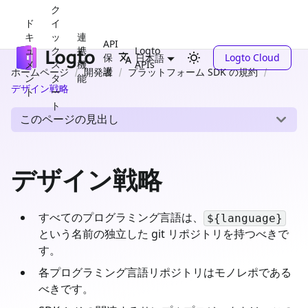
ク
ド
イ
キ
ッ
連
API
ュ
ク
携
Logto
保
Logto Cloud
日本語
メ
ス
機
APIs
護
ホームページ
開発者
プラットフォーム SDK の規約
ン
タ
能
デザイン戦略
ト
ー
ト
このページの見出し
デザイン戦略
すべてのプログラミング言語は、
${language}
という名前の独立した git リポジトリを持つべきで
す。
各プログラミング言語リポジトリはモノレポである
べきです。