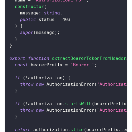
constructor
(
    message
:
string
,
public
 status 
=
403
)
{
super
(
message
)
;
}
}
export
function
extractBearerTokenFromHeaders
(
const
 bearerPrefix 
=
'Bearer '
;
if
(
!
authorization
)
{
throw
new
AuthorizationError
(
'Authorizatio
}
if
(
!
authorization
.
startsWith
(
bearerPrefix
)
)
throw
new
AuthorizationError
(
`
Authorizatio
}
return
 authorization
.
slice
(
bearerPrefix
.
leng