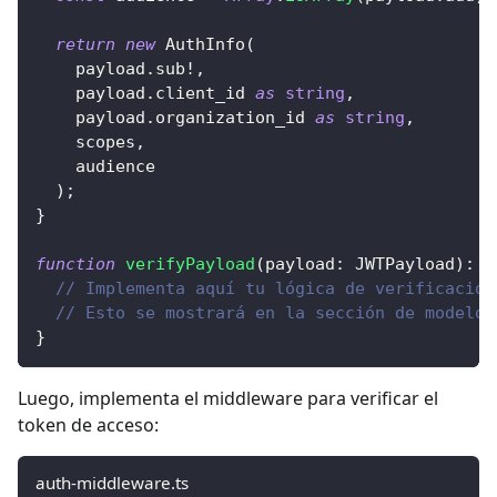
return
new
AuthInfo
(
    payload
.
sub
!
,
    payload
.
client_id 
as
string
,
    payload
.
organization_id 
as
string
,
    scopes
,
    audience
)
;
}
function
verifyPayload
(
payload
:
 JWTPayload
)
:
v
// Implementa aquí tu lógica de verificación
// Esto se mostrará en la sección de modelos
}
Luego, implementa el middleware para verificar el
token de acceso:
auth-middleware.ts