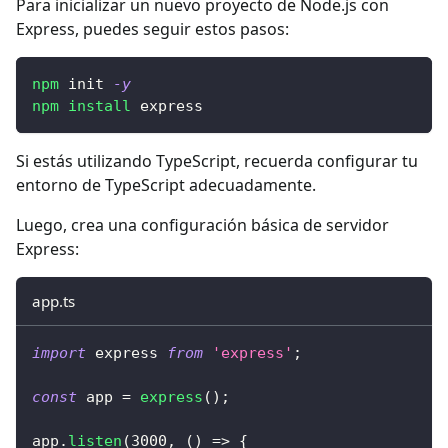
Para inicializar un nuevo proyecto de Node.js con
Express, puedes seguir estos pasos:
npm
 init 
-y
npm
install
 express
Si estás utilizando TypeScript, recuerda configurar tu
entorno de TypeScript adecuadamente.
Luego, crea una configuración básica de servidor
Express:
app.ts
import
 express 
from
'express'
;
const
 app 
=
express
(
)
;
app
.
listen
(
3000
,
(
)
=>
{