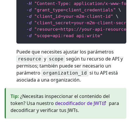
-H
"Content-Type: application/x-www-for
-d
"grant_type=client_credentials"
\
-d
"client_id=your-m2m-client-id"
\
-d
"client_secret=your-m2m-client-secre
-d
"resource=https://your-api-resource-
-d
"scope=api:read api:write"
Puede que necesites ajustar los parámetros
y
según tu recurso de API y
resource
scope
permisos; también puede ser necesario un
parámetro
si tu API está
organization_id
asociada a una organización.
Tip
:
¿Necesitas inspeccionar el contenido del
token? Usa nuestro
decodificador de JWT
para
decodificar y verificar tus JWTs.