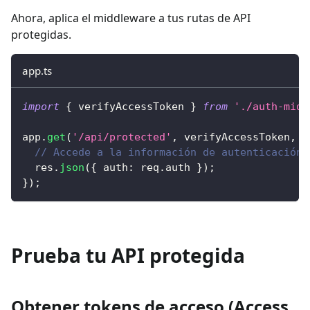
Ahora, aplica el middleware a tus rutas de API
protegidas.
app.ts
import
{
 verifyAccessToken 
}
from
'./auth-midd
app
.
get
(
'/api/protected'
,
 verifyAccessToken
,
(
// Accede a la información de autenticación 
  res
.
json
(
{
 auth
:
 req
.
auth 
}
)
;
}
)
;
Prueba tu API protegida
Obtener tokens de acceso (Access