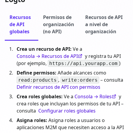
Recursos
Permisos de
Recursos de API
de API
organización
a nivel de
globales
(no API)
organización
Crea un recurso de API:
Ve a
Consola → Recursos de API
y registra tu API
(por ejemplo,
)
https://api.yourapp.com
Define permisos:
Añade alcances como
,
– consulta
read:products
write:orders
Definir recursos de API con permisos
Crea roles globales:
Ve a
Consola → Roles
y
crea roles que incluyan los permisos de tu API –
consulta
Configurar roles globales
Asigna roles:
Asigna roles a usuarios o
aplicaciones M2M que necesiten acceso a la API