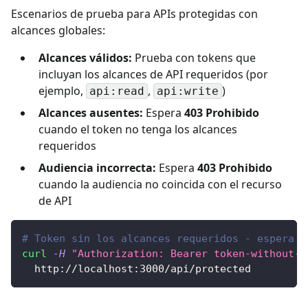
Escenarios de prueba para APIs protegidas con
alcances globales:
Alcances válidos:
Prueba con tokens que
incluyan los alcances de API requeridos (por
ejemplo,
,
)
api:read
api:write
Alcances ausentes:
Espera
403 Prohibido
cuando el token no tenga los alcances
requeridos
Audiencia incorrecta:
Espera
403 Prohibido
cuando la audiencia no coincida con el recurso
de API
# Token sin los alcances requeridos - espera 4
curl
-H
"Authorization: Bearer token-without-r
  http://localhost:3000/api/protected