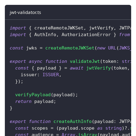
jwt-validator.ts
import
{
 createRemoteJWKSet
,
 jwtVerify
,
 JWTPay
import
{
 AuthInfo
,
 AuthorizationError 
}
from
'
const
 jwks 
=
createRemoteJWKSet
(
new
URL
(
JWKS_U
export
async
function
validateJwt
(
token
:
strin
const
{
 payload 
}
=
await
jwtVerify
(
token
,
 j
    issuer
:
ISSUER
,
}
)
;
verifyPayload
(
payload
)
;
return
 payload
;
}
export
function
createAuthInfo
(
payload
:
 JWTPay
const
 scopes 
=
(
payload
.
scope 
as
string
)
?.
sp
const
 audience 
=
Array
.
isArray
(
payload
.
aud
)