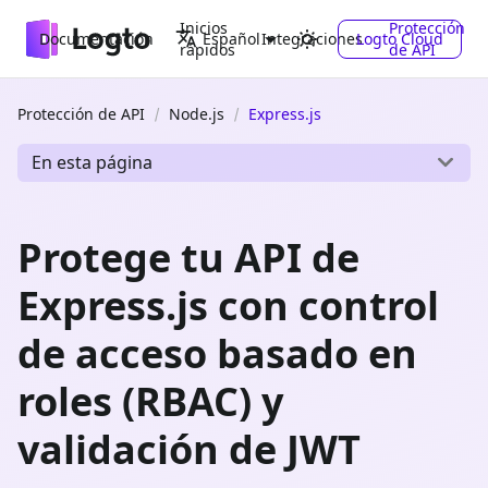
Inicios
Protección
Documentación
Integraciones
Logto Cloud
Español
rápidos
de API
Protección de API
Node.js
Express.js
En esta página
Protege tu API de
Express.js con control
de acceso basado en
roles (RBAC) y
validación de JWT