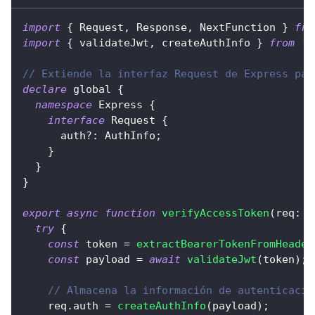
import
{
 Request
,
 Response
,
 NextFunction 
}
fro
import
{
 validateJwt
,
 createAuthInfo 
}
from
'.
// Extiende la interfaz Request de Express par
declare
 global 
{
namespace
 Express 
{
interface
Request
{
      auth
?
:
 AuthInfo
;
}
}
}
export
async
function
verifyAccessToken
(
req
:
 R
try
{
const
 token 
=
extractBearerTokenFromHeader
const
 payload 
=
await
validateJwt
(
token
)
;
// Almacena la información de autenticació
    req
.
auth 
=
createAuthInfo
(
payload
)
;