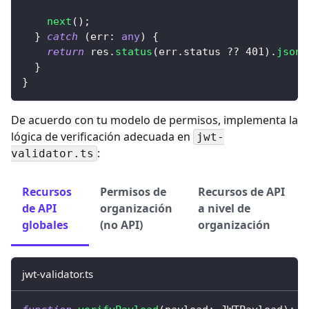
next
(
)
;
}
catch
(
err
:
any
)
{
return
 res
.
status
(
err
.
status 
??
401
)
.
json
(
}
}
De acuerdo con tu modelo de permisos, implementa la
lógica de verificación adecuada en
jwt-
:
validator.ts
Recursos
Permisos de
Recursos de API
de API
organización
a nivel de
globales
(no API)
organización
jwt-validator.ts