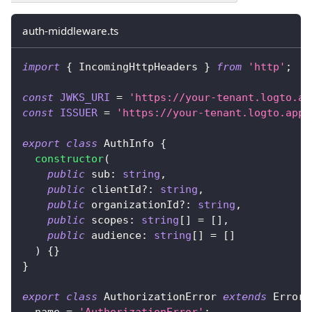
auth-middleware.ts
import
{
 IncomingHttpHeaders 
}
from
'http'
;
const
JWKS_URI
=
'https://your-tenant.logto.ap
const
ISSUER
=
'https://your-tenant.logto.app/
export
class
AuthInfo
{
constructor
(
public
 sub
:
string
,
public
 clientId
?
:
string
,
public
 organizationId
?
:
string
,
public
 scopes
:
string
[
]
=
[
]
,
public
 audience
:
string
[
]
=
[
]
)
{
}
}
export
class
AuthorizationError
extends
Error
  name 
=
'AuthorizationError'
;