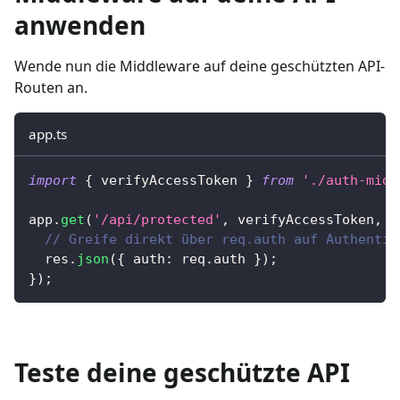
anwenden
Wende nun die Middleware auf deine geschützten API-
Routen an.
app.ts
import
{
 verifyAccessToken 
}
from
'./auth-midd
app
.
get
(
'/api/protected'
,
 verifyAccessToken
,
(
// Greife direkt über req.auth auf Authentif
  res
.
json
(
{
 auth
:
 req
.
auth 
}
)
;
}
)
;
Teste deine geschützte API