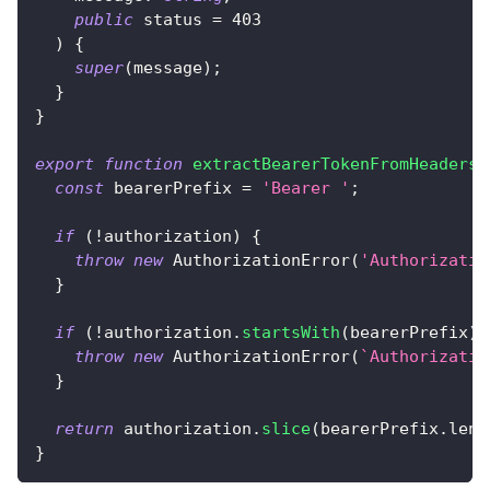
public
 status 
=
403
)
{
super
(
message
)
;
}
}
export
function
extractBearerTokenFromHeaders
(
const
 bearerPrefix 
=
'Bearer '
;
if
(
!
authorization
)
{
throw
new
AuthorizationError
(
'Authorizatio
}
if
(
!
authorization
.
startsWith
(
bearerPrefix
)
)
throw
new
AuthorizationError
(
`
Authorizatio
}
return
 authorization
.
slice
(
bearerPrefix
.
leng
}