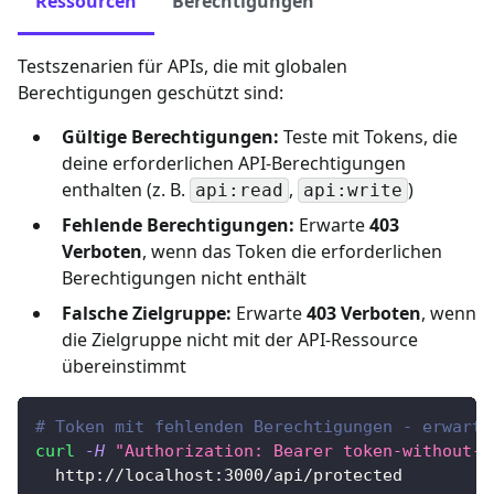
Ressourcen
Berechtigungen
Testszenarien für APIs, die mit globalen
Berechtigungen geschützt sind:
Gültige Berechtigungen:
Teste mit Tokens, die
deine erforderlichen API-Berechtigungen
enthalten (z. B.
,
)
api:read
api:write
Fehlende Berechtigungen:
Erwarte
403
Verboten
, wenn das Token die erforderlichen
Berechtigungen nicht enthält
Falsche Zielgruppe:
Erwarte
403 Verboten
, wenn
die Zielgruppe nicht mit der API-Ressource
übereinstimmt
# Token mit fehlenden Berechtigungen - erwarte
curl
-H
"Authorization: Bearer token-without-r
  http://localhost:3000/api/protected