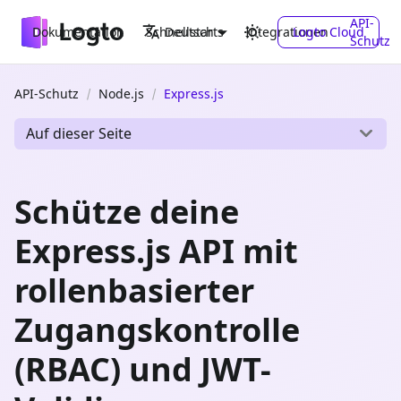
API-
Dokumentation
Schnellstarts
Integrationen
Logto Cloud
Deutsch
Schutz
API-Schutz
Node.js
Express.js
Auf dieser Seite
Schütze deine
Express.js API mit
rollenbasierter
Zugangskontrolle
(RBAC) und JWT-