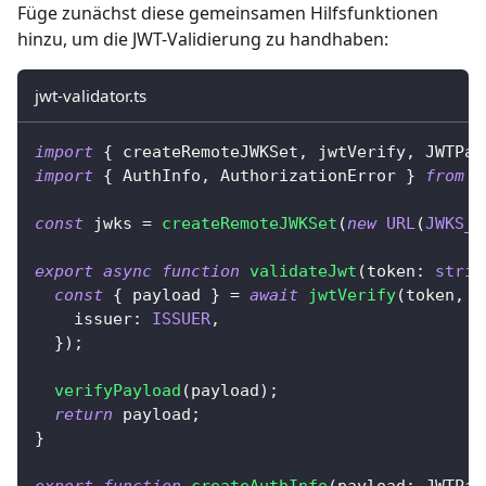
Füge zunächst diese gemeinsamen Hilfsfunktionen
hinzu, um die JWT-Validierung zu handhaben:
jwt-validator.ts
import
{
 createRemoteJWKSet
,
 jwtVerify
,
 JWTPay
import
{
 AuthInfo
,
 AuthorizationError 
}
from
'
const
 jwks 
=
createRemoteJWKSet
(
new
URL
(
JWKS_U
export
async
function
validateJwt
(
token
:
strin
const
{
 payload 
}
=
await
jwtVerify
(
token
,
 j
    issuer
:
ISSUER
,
}
)
;
verifyPayload
(
payload
)
;
return
 payload
;
}
export
function
createAuthInfo
(
payload
:
 JWTPay