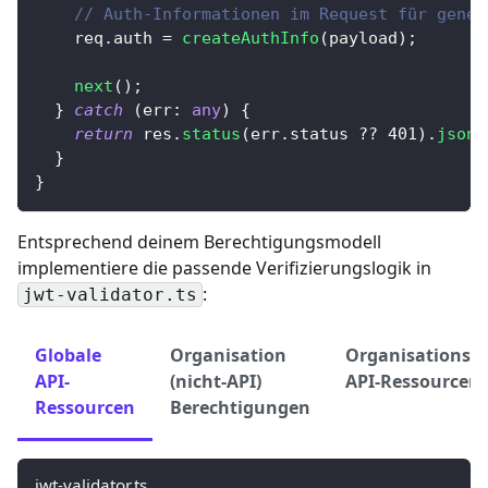
// Auth-Informationen im Request für gener
    req
.
auth 
=
createAuthInfo
(
payload
)
;
next
(
)
;
}
catch
(
err
:
any
)
{
return
 res
.
status
(
err
.
status 
??
401
)
.
json
(
}
}
Entsprechend deinem Berechtigungsmodell
implementiere die passende Verifizierungslogik in
:
jwt-validator.ts
Globale
Organisation
Organisationsb
API-
(nicht-API)
API-Ressourcen
Ressourcen
Berechtigungen
jwt-validator.ts