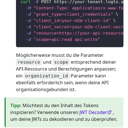
curl
-X
 POST https://your-tenant.logto.ap
-H
"Content-Type: application/x-www-for
-d
"grant_type=client_credentials"
\
-d
"client_id=your-m2m-client-id"
\
-d
"client_secret=your-m2m-client-secre
-d
"resource=https://your-api-resource-
-d
"scope=api:read api:write"
Möglicherweise musst du die Parameter
und
entsprechend deiner
resource
scope
API-Ressource und Berechtigungen anpassen;
ein
-Parameter kann
organization_id
ebenfalls erforderlich sein, wenn deine API
organisationsgebunden ist.
Tipp
:
Möchtest du den Inhalt des Tokens
inspizieren? Verwende unseren
JWT Decoder
,
um deine JWTs zu dekodieren und zu überprüfen.