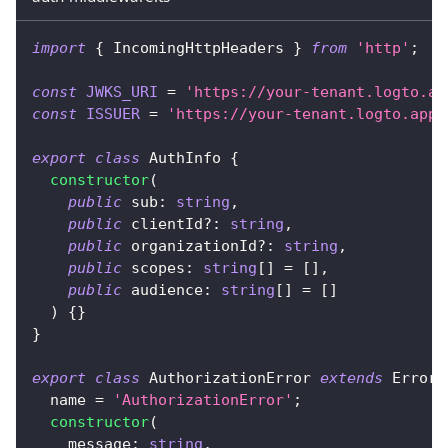
import
{
 IncomingHttpHeaders 
}
from
'http'
;
const
JWKS_URI
=
'https://your-tenant.logto.ap
const
ISSUER
=
'https://your-tenant.logto.app/
export
class
AuthInfo
{
constructor
(
public
 sub
:
string
,
public
 clientId
?
:
string
,
public
 organizationId
?
:
string
,
public
 scopes
:
string
[
]
=
[
]
,
public
 audience
:
string
[
]
=
[
]
)
{
}
}
export
class
AuthorizationError
extends
Error
  name 
=
'AuthorizationError'
;
constructor
(
    message
:
string
,