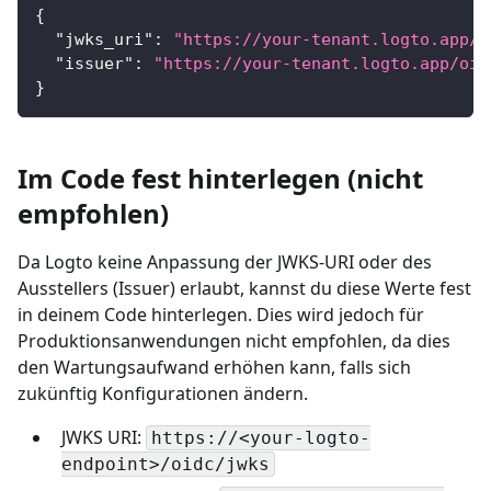
{
"jwks_uri"
:
"https://your-tenant.logto.app/o
"issuer"
:
"https://your-tenant.logto.app/oid
}
Im Code fest hinterlegen (nicht
empfohlen)
Da Logto keine Anpassung der JWKS-URI oder des
Ausstellers (Issuer) erlaubt, kannst du diese Werte fest
in deinem Code hinterlegen. Dies wird jedoch für
Produktionsanwendungen nicht empfohlen, da dies
den Wartungsaufwand erhöhen kann, falls sich
zukünftig Konfigurationen ändern.
JWKS URI:
https://<your-logto-
endpoint>/oidc/jwks