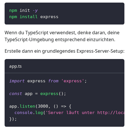
npm
 init 
-y
npm
install
 express
Wenn du TypeScript verwendest, denke daran, deine
TypeScript-Umgebung entsprechend einzurichten.
Erstelle dann ein grundlegendes Express-Server-Setup:
app.ts
import
 express 
from
'express'
;
const
 app 
=
express
(
)
;
app
.
listen
(
3000
,
(
)
=>
{
console
.
log
(
'Server läuft unter http://local
}
)
;