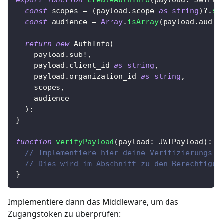
const
 scopes 
=
(
payload
.
scope 
as
string
)
?.
sp
const
 audience 
=
Array
.
isArray
(
payload
.
aud
)
return
new
AuthInfo
(
    payload
.
sub
!
,
    payload
.
client_id 
as
string
,
    payload
.
organization_id 
as
string
,
    scopes
,
    audience
)
;
}
function
verifyPayload
(
payload
:
 JWTPayload
)
:
v
// Implementiere hier deine Verifizierungslo
// Dies wird im Abschnitt zu den Berechtigun
}
Implementiere dann das Middleware, um das
Zugangstoken zu überprüfen: