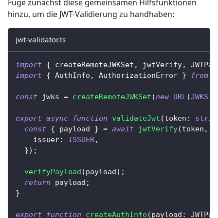
Füge zunächst diese gemeinsamen Hilfsfunktionen
hinzu, um die JWT-Validierung zu handhaben:
jwt-validator.ts
import
{
 createRemoteJWKSet
,
 jwtVerify
,
 JWTPay
import
{
 AuthInfo
,
 AuthorizationError 
}
from
'
const
 jwks 
=
createRemoteJWKSet
(
new
URL
(
JWKS_U
export
async
function
validateJwt
(
token
:
strin
const
{
 payload 
}
=
await
jwtVerify
(
token
,
 j
    issuer
:
ISSUER
,
}
)
;
verifyPayload
(
payload
)
;
return
 payload
;
}
export
function
createAuthInfo
(
payload
:
 JWTPay