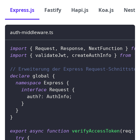
Express.js
Fastify
Hapi.js
Koa.js
NestJS
auth-middleware.ts
import
{
 Request
,
 Response
,
 NextFunction 
}
fro
import
{
 validateJwt
,
 createAuthInfo 
}
from
'.
// Erweiterung der Express Request-Schnittstel
declare
 global 
{
namespace
 Express 
{
interface
Request
{
      auth
?
:
 AuthInfo
;
}
}
}
export
async
function
verifyAccessToken
(
req
:
 R
try
{