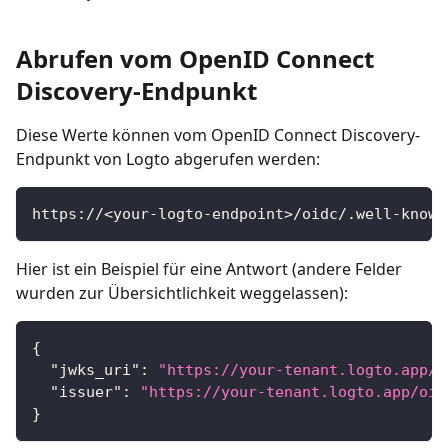
Abrufen vom OpenID Connect
Discovery-Endpunkt
Diese Werte können vom OpenID Connect Discovery-
Endpunkt von Logto abgerufen werden:
https://<your-logto-endpoint>/oidc/.well-known
Hier ist ein Beispiel für eine Antwort (andere Felder
wurden zur Übersichtlichkeit weggelassen):
{
"jwks_uri"
:
"https://your-tenant.logto.app/o
"issuer"
:
"https://your-tenant.logto.app/oid
}