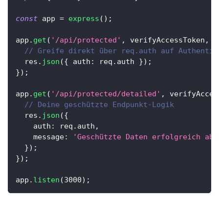
const
 app 
=
express
(
)
;
app
.
get
(
'/api/protected'
,
 verifyAccessToken
,
(
// Greife direkt über req.auth auf Authentif
  res
.
json
(
{
 auth
:
 req
.
auth 
}
)
;
}
)
;
app
.
get
(
'/api/protected/detailed'
,
 verifyAcces
// Deine geschützte Endpunkt-Logik
  res
.
json
(
{
    auth
:
 req
.
auth
,
    message
:
'Geschützte Daten erfolgreich abg
}
)
;
}
)
;
app
.
listen
(
3000
)
;