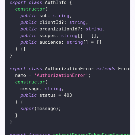
export
class
AuthInfo
{
constructor
(
public
 sub
:
string
,
public
 clientId
?
:
string
,
public
 organizationId
?
:
string
,
public
 scopes
:
string
[
]
=
[
]
,
public
 audience
:
string
[
]
=
[
]
)
{
}
}
export
class
AuthorizationError
extends
Error
  name 
=
'AuthorizationError'
;
constructor
(
    message
:
string
,
public
 status 
=
403
)
{
super
(
message
)
;
}
}
export
function
extractBearerTokenFromHeaders
(