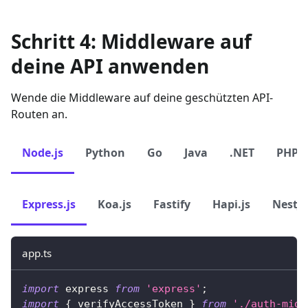
Schritt 4: Middleware auf
deine API anwenden
Wende die Middleware auf deine geschützten API-
Routen an.
Node.js
Python
Go
Java
.NET
PHP
Express.js
Koa.js
Fastify
Hapi.js
NestJS
app.ts
import
 express 
from
'express'
;
import
{
 verifyAccessToken 
}
from
'./auth-midd