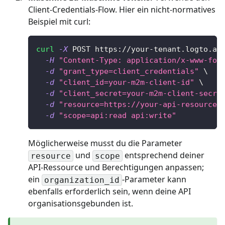
Client-Credentials-Flow. Hier ein nicht-normatives
Beispiel mit curl:
curl
-X
 POST https://your-tenant.logto.ap
-H
"Content-Type: application/x-www-for
-d
"grant_type=client_credentials"
\
-d
"client_id=your-m2m-client-id"
\
-d
"client_secret=your-m2m-client-secre
-d
"resource=https://your-api-resource-
-d
"scope=api:read api:write"
Möglicherweise musst du die Parameter
und
entsprechend deiner
resource
scope
API-Ressource und Berechtigungen anpassen;
ein
-Parameter kann
organization_id
ebenfalls erforderlich sein, wenn deine API
organisationsgebunden ist.