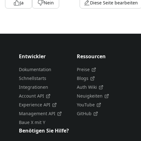
Ja
Nein
Diese Seite bearbeiten
Entwickler
Ressourcen
Dokumentation
Preise
Schnellstarts
Blogs
Integrationen
Auth Wiki
Account API
Neuigkeiten
Experience API
YouTube
Management API
GitHub
Baue X mit Y
Benötigen Sie Hilfe?