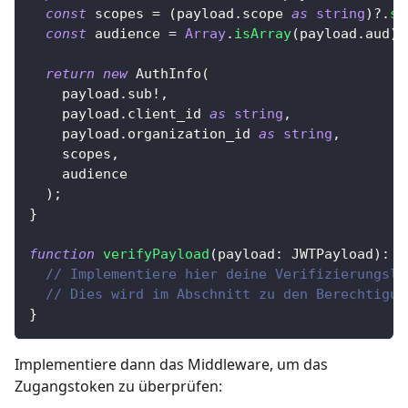
const
 scopes 
=
(
payload
.
scope 
as
string
)
?.
sp
const
 audience 
=
Array
.
isArray
(
payload
.
aud
)
return
new
AuthInfo
(
    payload
.
sub
!
,
    payload
.
client_id 
as
string
,
    payload
.
organization_id 
as
string
,
    scopes
,
    audience
)
;
}
function
verifyPayload
(
payload
:
 JWTPayload
)
:
v
// Implementiere hier deine Verifizierungslo
// Dies wird im Abschnitt zu den Berechtigun
}
Implementiere dann das Middleware, um das
Zugangstoken zu überprüfen: