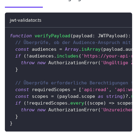
jwt-validator.ts
function
verifyPayload
(
payload
:
 JWTPayload
)
:
v
// Überprüfe, ob der Audience-Anspruch mit d
const
 audiences 
=
Array
.
isArray
(
payload
.
aud
)
if
(
!
audiences
.
includes
(
'https://your-api-re
throw
new
AuthorizationError
(
'Ungültige Zi
}
// Überprüfe erforderliche Berechtigungen fü
const
 requiredScopes 
=
[
'api:read'
,
'api:wri
const
 scopes 
=
(
payload
.
scope 
as
string
)
?.
sp
if
(
!
requiredScopes
.
every
(
(
scope
)
=>
 scopes
.
throw
new
AuthorizationError
(
'Unzureichend
}
}