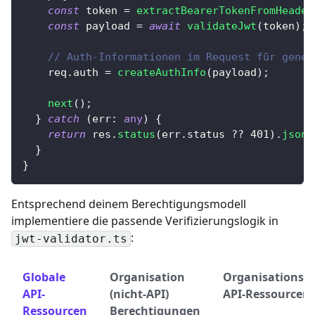
const
 token 
=
extractBearerTokenFromHeader
const
 payload 
=
await
validateJwt
(
token
)
;
// Auth-Informationen im Request für gener
    req
.
auth 
=
createAuthInfo
(
payload
)
;
next
(
)
;
}
catch
(
err
:
any
)
{
return
 res
.
status
(
err
.
status 
??
401
)
.
json
(
}
}
Entsprechend deinem Berechtigungsmodell
implementiere die passende Verifizierungslogik in
:
jwt-validator.ts
Globale
Organisation
Organisationsb
API-
(nicht-API)
API-Ressourcen
Ressourcen
Berechtigungen