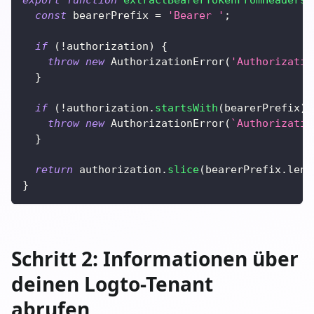
const
 bearerPrefix 
=
'Bearer '
;
if
(
!
authorization
)
{
throw
new
AuthorizationError
(
'Authorizatio
}
if
(
!
authorization
.
startsWith
(
bearerPrefix
)
)
throw
new
AuthorizationError
(
`
Authorizatio
}
return
 authorization
.
slice
(
bearerPrefix
.
leng
}
Schritt 2: Informationen über
deinen Logto-Tenant
abrufen