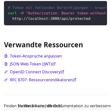
# Token mit fehlenden Berechtigungen - erwarte
curl
-H
"Authorization: Bearer token-without-r
  http://localhost:3000/api/protected
Verwandte Ressourcen
Token-Ansprüche anpassen
JSON Web Token (JWT)
OpenID Connect Discovery
RFC 8707: Ressourcenindikatoren
Finden Sie diese Seite hilfreich?
Helfen Sie uns, die Dokumentation zu verbessern