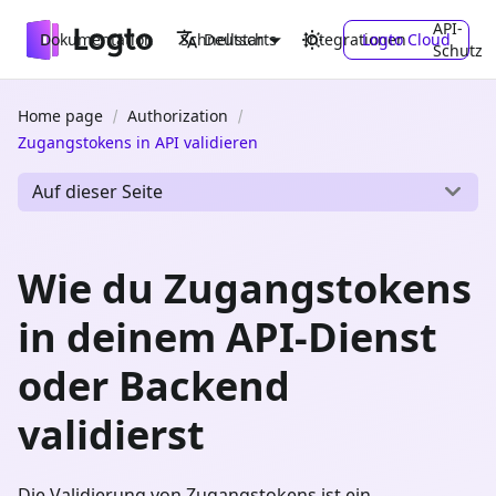
API-
Dokumentation
Schnellstarts
Integrationen
Logto Cloud
Deutsch
Schutz
Home page
Authorization
Zugangstokens in API validieren
Auf dieser Seite
Wie du Zugangstokens
in deinem API-Dienst
oder Backend
validierst
Die Validierung von Zugangstokens ist ein