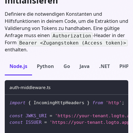
initialisieren
Definiere die notwendigen Konstanten und
Hilfsfunktionen in deinem Code, um die Extraktion und
Validierung von Tokens zu handhaben. Eine gültige
Anfrage muss einen
-Header in der
Authorization
Form
Bearer <Zugangstoken (Access token)>
enthalten.
Node.js
Python
Go
Java
.NET
PHP
auth-middleware.ts
import
{
 IncomingHttpHeaders 
}
from
'http'
;
const
JWKS_URI
=
'https://your-tenant.logto.ap
const
ISSUER
=
'https://your-tenant.logto.app/