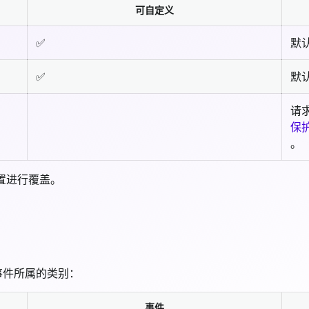
可自定义
✅
默
✅
默
请
保护
。
置进行覆盖。
于事件所属的类别：
事件