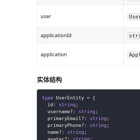
user
Use
applicationId
str
application
App
实体结构
type
UserEntity
=
{
  id
:
string
;
  username
?
:
string
;
  primaryEmail
?
:
string
;
  primaryPhone
?
:
string
;
  name
?
:
string
;
  avatar
?
:
string
;