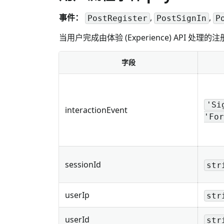
事件：
,
,
PostRegister
PostSignIn
P
当用户完成由体验 (Experience) API 
字段
'Si
interactionEvent
'For
sessionId
str
userIp
str
userId
str