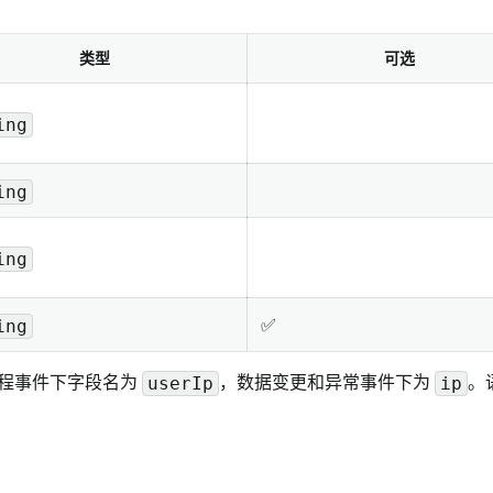
类型
可选
ing
ing
ing
✅
ing
流程事件下字段名为
，数据变更和异常事件下为
。
userIp
ip