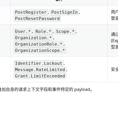
,
,
用户
PostRegister
PostSignIn
登
PostResetPassword
,
,
,
User.*
Role.*
Scope.*
通过
,
Organization.*
(E
,
OrganizationRole.*
型
OrganizationScope.*
,
Identifier.Lockout
,
安
Message.RateLimited
Grant.LimitExceeded
加自身的请求上下文字段和事件特定的 payload。