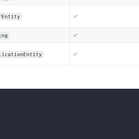
✅
rEntity
✅
ing
✅
licationEntity