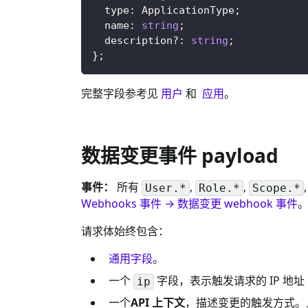
  type
:
ApplicationType
;
  name
:
string
;
  description
?
:
string
;
}
;
完整字段参考见
用户
和
应用
。
数据变更事件 payload
事件：
所有
,
,
User.*
Role.*
Scope.*
Webhooks 事件 → 数据变更 webhook 事件
请求体始终包含：
通用字段
。
一个
字段，表示触发请求的 IP 地
ip
一个
API 上下文
，描述变更的触发方式。