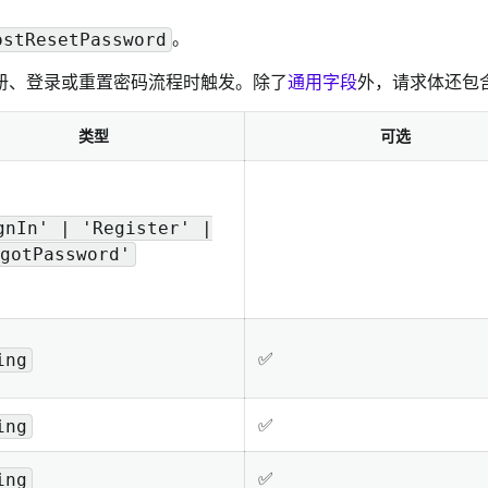
。
ostResetPassword
处理的注册、登录或重置密码流程时触发。除了
通用字段
外，请求体还包
类型
可选
gnIn' | 'Register' |
gotPassword'
✅
ing
✅
ing
✅
ing