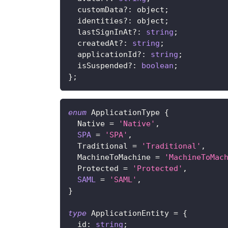
  customData
?
:
 object
;
  identities
?
:
 object
;
  lastSignInAt
?
:
string
;
  createdAt
?
:
string
;
  applicationId
?
:
string
;
  isSuspended
?
:
boolean
;
}
;
enum
ApplicationType
{
Native
=
'Native'
,
SPA
=
'SPA'
,
Traditional
=
'Traditional'
,
MachineToMachine
=
'MachineToMac
Protected
=
'Protected'
,
SAML
=
'SAML'
,
}
type
ApplicationEntity
=
{
  id
:
string
;