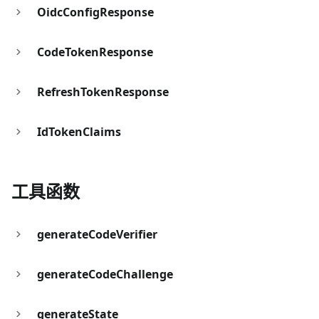
OidcConfigResponse
CodeTokenResponse
RefreshTokenResponse
IdTokenClaims
工具函数
generateCodeVerifier
generateCodeChallenge
generateState