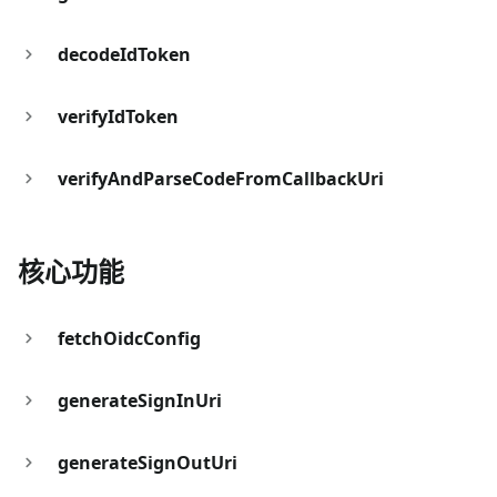
decodeIdToken
verifyIdToken
verifyAndParseCodeFromCallbackUri
核心功能
fetchOidcConfig
generateSignInUri
generateSignOutUri