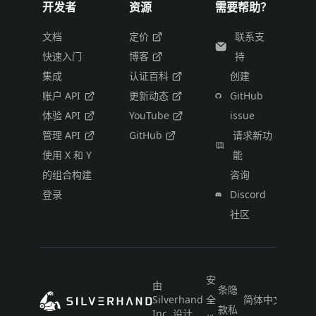
开发者
资源
需要帮助？
文档
定价
联系支
快速入门
博客
持
集成
认证百科
创建
账户 API
更新动态
GitHub
体验 API
YouTube
issue
管理 API
GitHub
请求新功
使用 X 和 Y
能
的组合构建
咨询
登录
Discord
社区
安
由
条
隐
Silverhand
全
简体中文
款
私
Inc. 设计