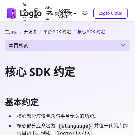
快
API
文
速
集
Logto
保
Logto Cloud
简体中文
档
入
成
APIs
护
门
主页面
开发者
平台 SDK 约定
核心 SDK 约定
本页总览
核心 SDK 约定
基本约定
核心部分应仅包含与平台无关的功能。
核心部分应命名为
并位于代码库的
{$language}
根目录下。例如，
，
logto/js/js