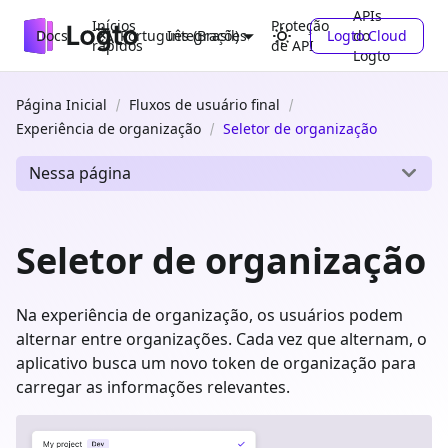
APIs
Inícios
Proteção
Docs
Integrações
Logto Cloud
do
Português (Brasil)
rápidos
de API
Logto
Página Inicial
Fluxos de usuário final
Experiência de organização
Seletor de organização
Nessa página
Seletor de organização
Na experiência de organização, os usuários podem
alternar entre organizações. Cada vez que alternam, o
aplicativo busca um novo token de organização para
carregar as informações relevantes.