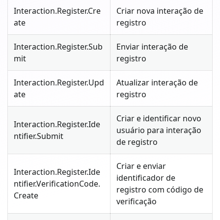
Interaction.Register.Cre
Criar nova interação de
ate
registro
Interaction.Register.Sub
Enviar interação de
mit
registro
Interaction.Register.Upd
Atualizar interação de
ate
registro
Criar e identificar novo
Interaction.Register.Ide
usuário para interação
ntifier.Submit
de registro
Criar e enviar
Interaction.Register.Ide
identificador de
ntifier.VerificationCode.
registro com código de
Create
verificação