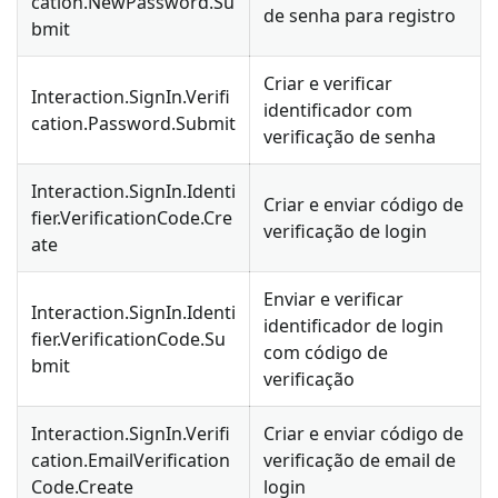
cation.NewPassword.Su
de senha para registro
bmit
Criar e verificar
Interaction.SignIn.Verifi
identificador com
cation.Password.Submit
verificação de senha
Interaction.SignIn.Identi
Criar e enviar código de
fier.VerificationCode.Cre
verificação de login
ate
Enviar e verificar
Interaction.SignIn.Identi
identificador de login
fier.VerificationCode.Su
com código de
bmit
verificação
Interaction.SignIn.Verifi
Criar e enviar código de
cation.EmailVerification
verificação de email de
Code.Create
login