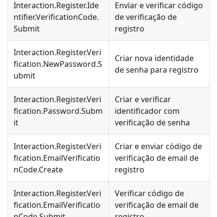
Interaction.Register.Ide
Enviar e verificar código
ntifier.VerificationCode.
de verificação de
Submit
registro
Interaction.Register.Veri
Criar nova identidade
fication.NewPassword.S
de senha para registro
ubmit
Interaction.Register.Veri
Criar e verificar
fication.Password.Subm
identificador com
it
verificação de senha
Interaction.Register.Veri
Criar e enviar código de
fication.EmailVerificatio
verificação de email de
nCode.Create
registro
Interaction.Register.Veri
Verificar código de
fication.EmailVerificatio
verificação de email de
nCode.Submit
registro