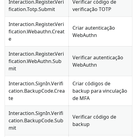
Interaction.Register.Veri
Verificar código de
fication.Totp.Submit
verificação TOTP
Interaction.Register.Veri
Criar autenticação
fication.Webauthn.Creat
WebAuthn
e
Interaction.Register.Veri
Verificar autenticação
fication.WebAuthn.Sub
WebAuthn
mit
Interaction.SignIn.Verifi
Criar códigos de
cation.BackupCode.Crea
backup para vinculação
te
de MFA
Interaction.SignIn.Verifi
Verificar código de
cation.BackupCode.Sub
backup
mit