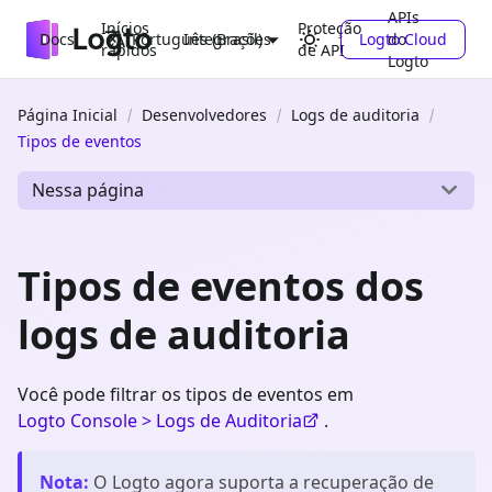
APIs
Inícios
Proteção
Docs
Integrações
Logto Cloud
do
Português (Brasil)
rápidos
de API
Logto
Página Inicial
Desenvolvedores
Logs de auditoria
Tipos de eventos
Nessa página
Tipos de eventos dos
logs de auditoria
Você pode filtrar os tipos de eventos em
Logto Console > Logs de Auditoria
.
Nota
:
O Logto agora suporta a recuperação de