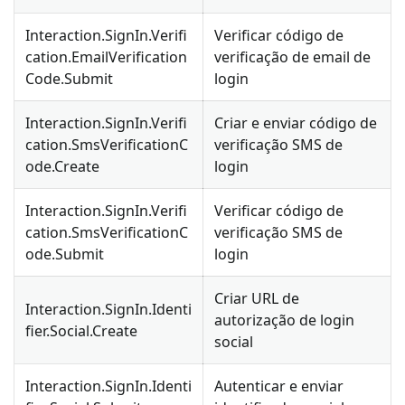
Interaction.SignIn.Verifi
Verificar código de
cation.EmailVerification
verificação de email de
Code.Submit
login
Interaction.SignIn.Verifi
Criar e enviar código de
cation.SmsVerificationC
verificação SMS de
ode.Create
login
Interaction.SignIn.Verifi
Verificar código de
cation.SmsVerificationC
verificação SMS de
ode.Submit
login
Criar URL de
Interaction.SignIn.Identi
autorização de login
fier.Social.Create
social
Interaction.SignIn.Identi
Autenticar e enviar