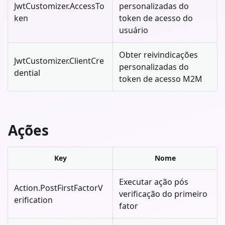
JwtCustomizer.AccessTo
personalizadas do
ken
token de acesso do
usuário
Obter reivindicações
JwtCustomizer.ClientCre
personalizadas do
dential
token de acesso M2M
Ações
Key
Nome
Executar ação pós
Action.PostFirstFactorV
verificação do primeiro
erification
fator