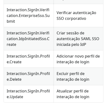
Interaction.SignIn.Verifi
Verificar autenticação
cation.EnterpriseSso.Su
SSO corporativo
bmit
Interaction.SignIn.Verifi
Criar sessão de
cation.IdpInitiatedSso.C
autenticação SAML SSO
reate
iniciada pelo IdP
Interaction.SignIn.Profil
Adicionar novo perfil de
e.Create
interação de login
Interaction.SignIn.Profil
Excluir perfil de
e.Delete
interação de login
Interaction.SignIn.Profil
Atualizar perfil de
e.Update
interação de login