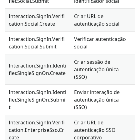
fier.Social.Submit
identificador social
Interaction.SignIn.Verifi
Criar URL de
cation.Social.Create
autenticação social
Interaction.SignIn.Verifi
Verificar autenticação
cation.Social.Submit
social
Criar sessão de
Interaction.SignIn.Identi
autenticação única
fier.SingleSignOn.Create
(SSO)
Interaction.SignIn.Identi
Enviar interação de
fier.SingleSignOn.Submi
autenticação única
t
(SSO)
Interaction.SignIn.Verifi
Criar URL de
cation.EnterpriseSso.Cr
autenticação SSO
eate
corporativo