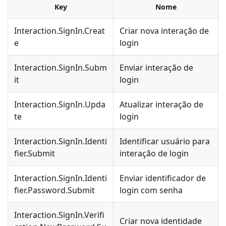
Key
Nome
Interaction.SignIn.Creat
Criar nova interação de
e
login
Interaction.SignIn.Subm
Enviar interação de
it
login
Interaction.SignIn.Upda
Atualizar interação de
te
login
Interaction.SignIn.Identi
Identificar usuário para
fier.Submit
interação de login
Interaction.SignIn.Identi
Enviar identificador de
fier.Password.Submit
login com senha
Interaction.SignIn.Verifi
Criar nova identidade