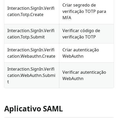
Criar segredo de
Interaction.SignIn.Verifi
verificação TOTP para
cation.Totp.Create
MFA
Interaction.SignIn.Verifi
Verificar código de
cation.Totp.Submit
verificação TOTP
Interaction.SignIn.Verifi
Criar autenticação
cation.Webauthn.Create
WebAuthn
Interaction.SignIn.Verifi
Verificar autenticação
cation.WebAuthn.Submi
WebAuthn
t
Aplicativo SAML