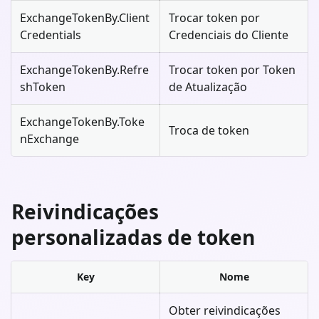
ExchangeTokenBy.Client
Trocar token por
Credentials
Credenciais do Cliente
ExchangeTokenBy.Refre
Trocar token por Token
shToken
de Atualização
ExchangeTokenBy.Toke
Troca de token
nExchange
Reivindicações
personalizadas de token
Key
Nome
Obter reivindicações