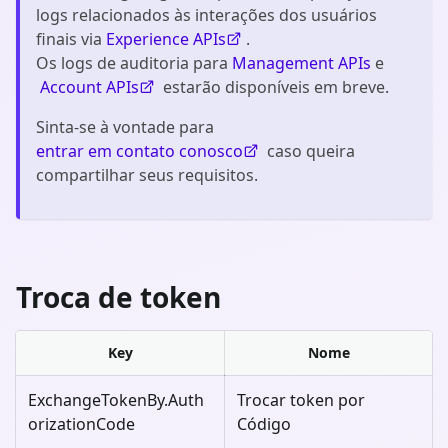
logs relacionados às interações dos usuários
finais via
Experience APIs
.
Os logs de auditoria para
Management APIs
e
Account APIs
estarão disponíveis em breve.
Sinta-se à vontade para
entrar em contato conosco
caso queira
compartilhar seus requisitos.
Troca de token
Key
Nome
ExchangeTokenBy.Auth
Trocar token por
orizationCode
Código