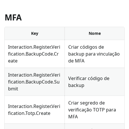
MFA
Key
Nome
Interaction.Register.Veri
Criar códigos de
fication.BackupCode.Cr
backup para vinculação
eate
de MFA
Interaction.Register.Veri
Verificar código de
fication.BackupCode.Su
backup
bmit
Criar segredo de
Interaction.Register.Veri
verificação TOTP para
fication.Totp.Create
MFA