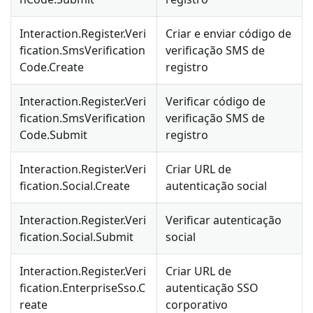
Interaction.Register.Veri
Criar e enviar código de
fication.SmsVerification
verificação SMS de
Code.Create
registro
Interaction.Register.Veri
Verificar código de
fication.SmsVerification
verificação SMS de
Code.Submit
registro
Interaction.Register.Veri
Criar URL de
fication.Social.Create
autenticação social
Interaction.Register.Veri
Verificar autenticação
fication.Social.Submit
social
Interaction.Register.Veri
Criar URL de
fication.EnterpriseSso.C
autenticação SSO
reate
corporativo