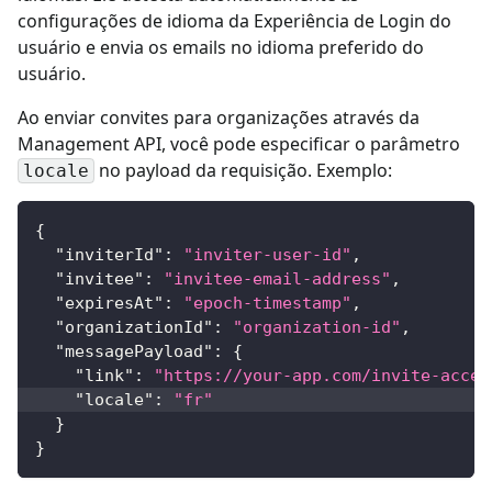
configurações de idioma da Experiência de Login do
usuário e envia os emails no idioma preferido do
usuário.
Ao enviar convites para organizações através da
Management API, você pode especificar o parâmetro
no payload da requisição. Exemplo:
locale
{
"inviterId"
:
"inviter-user-id"
,
"invitee"
:
"invitee-email-address"
,
"expiresAt"
:
"epoch-timestamp"
,
"organizationId"
:
"organization-id"
,
"messagePayload"
:
{
"link"
:
"https://your-app.com/invite-accep
"locale"
:
"fr"
}
}