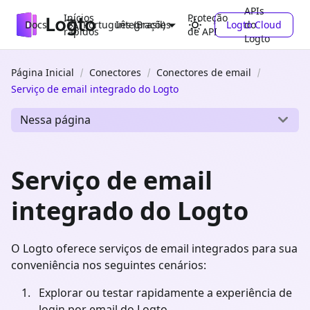
APIs
Inícios
Proteção
Docs
Integrações
Logto Cloud
do
Português (Brasil)
rápidos
de API
Logto
Página Inicial
Conectores
Conectores de email
Serviço de email integrado do Logto
Nessa página
Serviço de email
integrado do Logto
O Logto oferece serviços de email integrados para sua
conveniência nos seguintes cenários:
Explorar ou testar rapidamente a experiência de
login por email do Logto.