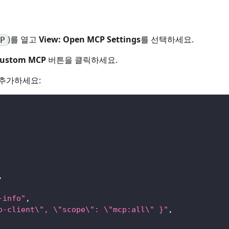
)를 열고
View: Open MCP Settings
를 선택하세요.
P
Custom MCP
버튼을 클릭하세요.
추가하세요:
,
-info"
,
p-client\", \"scope\": \"mcp:all\" }"
,