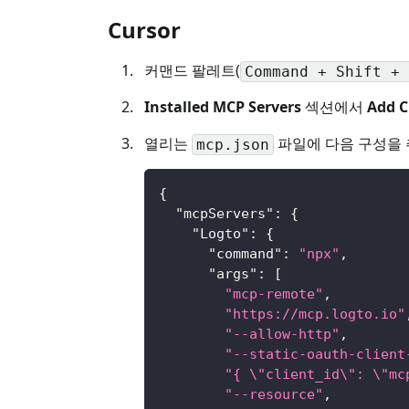
Cursor
커맨드 팔레트(
Command + Shift + 
Installed MCP Servers
섹션에서
Add 
열리는
파일에 다음 구성을 
mcp.json
{
"mcpServers"
:
{
"Logto"
:
{
"command"
:
"npx"
,
"args"
:
[
"mcp-remote"
,
"https://mcp.logto.io"
"--allow-http"
,
"--static-oauth-client
"{ \"client_id\": \"mc
"--resource"
,