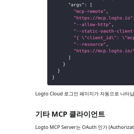
"args"
:
[
"mcp-remote"
,
"https://mcp.logto.io"
"--allow-http"
,
"--static-oauth-client
"{ \"client_id\": \"mc
"--resource"
,
"https://mcp.logto.io/
]
}
}
}
Logto Cloud 로그인 페이지가 자동으로 나타납
기타 MCP 클라이언트
Logto MCP Server는 OAuth 인가 (Aut