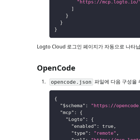
"https://mcp.logto.io/
]
}
}
}
Logto Cloud 로그인 페이지가 자동으로 나타납
OpenCode
파일에 다음 구성을 
opencode.json
{
"$schema"
:
"https://opencode
"mcp"
:
{
"Logto"
:
{
"enabled"
:
true
,
"type"
:
"remote"
,
"url"
:
"https://mcp.logt