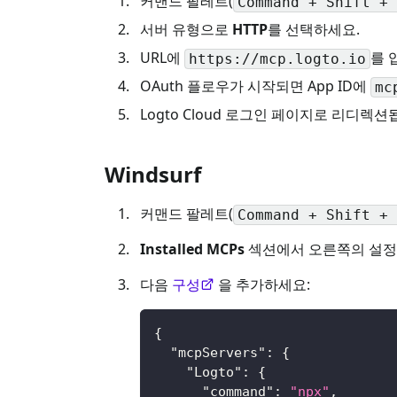
커맨드 팔레트(
Command + Shift + 
서버 유형으로
HTTP
를 선택하세요.
URL에
를 
https://mcp.logto.io
OAuth 플로우가 시작되면 App ID에
mc
Logto Cloud 로그인 페이지로 리디렉션
Windsurf
커맨드 팔레트(
Command + Shift + 
Installed MCPs
섹션에서 오른쪽의 설정
다음
구성
을 추가하세요:
{
"mcpServers"
:
{
"Logto"
:
{
"command"
:
"npx"
,