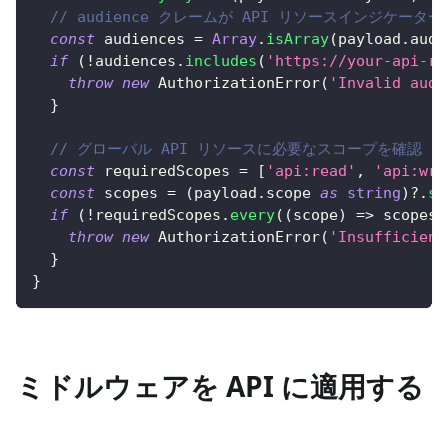
// audience クレームが API リソースインジケー
const
 audiences 
=
Array
.
isArray
(
payload
.
aud
)
if
(
!
audiences
.
includes
(
'https://your-api-re
throw
new
AuthorizationError
(
'Invalid audi
}
// グローバル API リソースに必要なスコープを確認
const
 requiredScopes 
=
[
'api:read'
,
'api:wri
const
 scopes 
=
(
payload
.
scope 
as
string
)
?.
sp
if
(
!
requiredScopes
.
every
(
(
scope
)
=>
 scopes
.
throw
new
AuthorizationError
(
'Insufficient
}
}
ミドルウェアを API に適用する