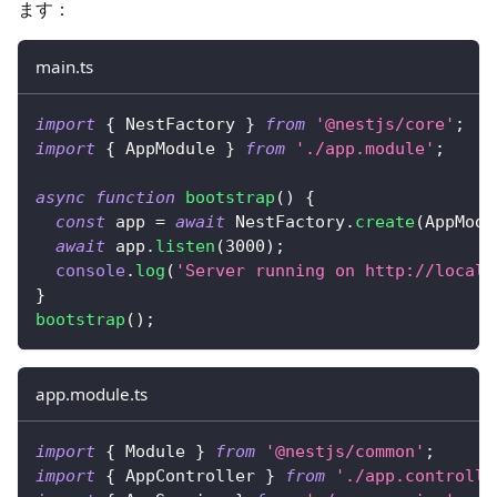
ます：
main.ts
import
{
 NestFactory 
}
from
'@nestjs/core'
;
import
{
 AppModule 
}
from
'./app.module'
;
async
function
bootstrap
(
)
{
const
 app 
=
await
 NestFactory
.
create
(
AppModu
await
 app
.
listen
(
3000
)
;
console
.
log
(
'Server running on http://localh
}
bootstrap
(
)
;
app.module.ts
import
{
 Module 
}
from
'@nestjs/common'
;
import
{
 AppController 
}
from
'./app.controlle