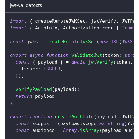
jwt-validator.ts
import
{
 createRemoteJWKSet
,
 jwtVerify
,
 JWTPay
import
{
 AuthInfo
,
 AuthorizationError 
}
from
'
const
 jwks 
=
createRemoteJWKSet
(
new
URL
(
JWKS_U
export
async
function
validateJwt
(
token
:
strin
const
{
 payload 
}
=
await
jwtVerify
(
token
,
 j
    issuer
:
ISSUER
,
}
)
;
verifyPayload
(
payload
)
;
return
 payload
;
}
export
function
createAuthInfo
(
payload
:
 JWTPay
const
 scopes 
=
(
payload
.
scope 
as
string
)
?.
sp
const
 audience 
=
Array
.
isArray
(
payload
.
aud
)