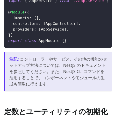
import
{
 AppService 
}
from
'./app.service'
;
@
Module
(
{
  imports
:
[
]
,
  controllers
:
[
AppController
]
,
  providers
:
[
AppService
]
,
}
)
export
class
AppModule
{
}
注記
:
コントローラーやサービス、その他の機能のセ
ットアップ方法については、NestJS のドキュメント
を参照してください。また、NestJS CLI コマンドを
活用することで、コンポーネントやモジュールの生
成も簡単に行えます。
定数とユーティリティの初期化