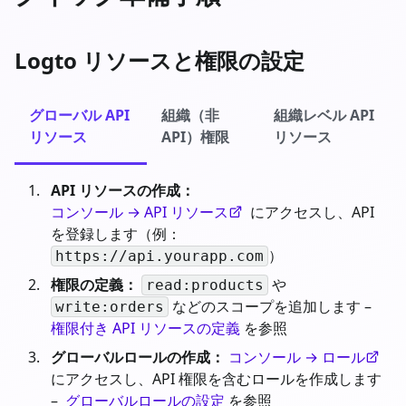
Logto リソースと権限の設定
グローバル API
組織（非
組織レベル API
リソース
API）権限
リソース
API リソースの作成：
コンソール → API リソース
にアクセスし、API
を登録します（例：
）
https://api.yourapp.com
権限の定義：
や
read:products
などのスコープを追加します –
write:orders
権限付き API リソースの定義
を参照
グローバルロールの作成：
コンソール → ロール
にアクセスし、API 権限を含むロールを作成します
–
グローバルロールの設定
を参照