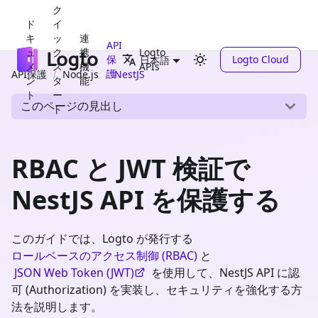
ク
ド
イ
キ
ッ
連
API
ュ
ク
携
Logto
保
Logto Cloud
日本語
メ
ス
機
APIs
護
API保護
Node.js
NestJS
ン
タ
能
ト
ー
このページの見出し
ト
RBAC と JWT 検証で
NestJS API を保護する
このガイドでは、Logto が発行する
ロールベースのアクセス制御 (RBAC)
と
JSON Web Token (JWT)
を使用して、NestJS API に認
可 (Authorization) を実装し、セキュリティを強化する方
法を説明します。