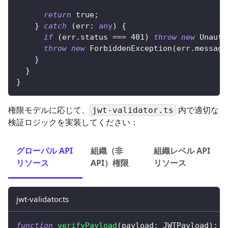
return
true
;
}
catch
(
err
:
any
)
{
if
(
err
.
status 
===
401
)
throw
new
Unauth
throw
new
ForbiddenException
(
err
.
message
}
}
}
権限モデルに応じて、
内で適切な
jwt-validator.ts
検証ロジックを実装してください：
グローバル API
組織（非
組織レベル API
リソース
API）権限
リソース
jwt-validator.ts
function
verifyPayload
(
payload
:
 JWTPayload
)
:
v