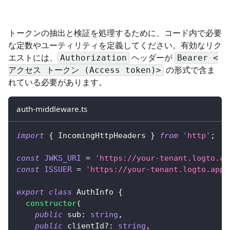
トークンの抽出と検証を処理するために、コード内で必要
な定数やユーティリティを定義してください。有効なリク
エストには、
ヘッダーが
Authorization
Bearer <
の形式で含ま
アクセス トークン (Access token)>
れている必要があります。
auth-middleware.ts
import
{
 IncomingHttpHeaders 
}
from
'http'
;
const
JWKS_URI
=
'https://your-tenant.logto.ap
const
ISSUER
=
'https://your-tenant.logto.app/
export
class
AuthInfo
{
constructor
(
public
 sub
:
string
,
public
 clientId
?
:
string
,