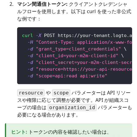
マシン間通信トークン:
クライアントクレデンシャ
ルフローを使用します。以下は curl を使った非公式
な例です：
curl
-X
 POST https://your-tenant.logto.ap
-H
"Content-Type: application/x-www-for
-d
"grant_type=client_credentials"
\
-d
"client_id=your-m2m-client-id"
\
-d
"client_secret=your-m2m-client-secre
-d
"resource=https://your-api-resource-
-d
"scope=api:read api:write"
や
パラメーターは API リソー
resource
scope
スや権限に応じて調整が必要です。API が組織スコ
ープの場合は
パラメーターも
organization_id
必要になる場合があります。
ヒント
:
トークンの内容を確認したい場合は、