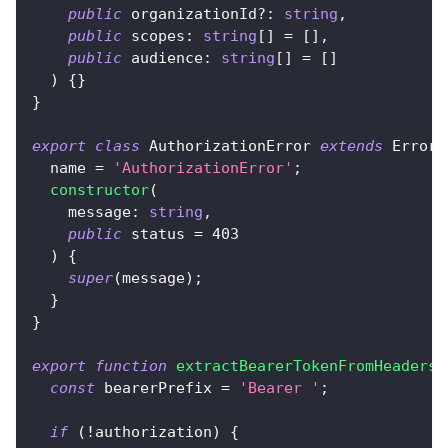
public
 organizationId
?
:
string
,
public
 scopes
:
string
[
]
=
[
]
,
public
 audience
:
string
[
]
=
[
]
)
{
}
}
export
class
AuthorizationError
extends
Error
  name 
=
'AuthorizationError'
;
constructor
(
    message
:
string
,
public
 status 
=
403
)
{
super
(
message
)
;
}
}
export
function
extractBearerTokenFromHeaders
(
const
 bearerPrefix 
=
'Bearer '
;
if
(
!
authorization
)
{