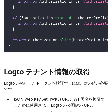
throw
new
AuthorizationError
(
'Authorizatio
}
if
(
!
authorization
.
startsWith
(
bearerPrefix
)
)
throw
new
AuthorizationError
(
`
Authorizatio
}
return
 authorization
.
slice
(
bearerPrefix
.
leng
}
Logto テナント情報の取得
Logto が発行したトークンを検証するには、次の値が必要
です：
JSON Web Key Set (JWKS) URI：JWT 署名を検証す
るために使用される Logto の公開鍵の URL。