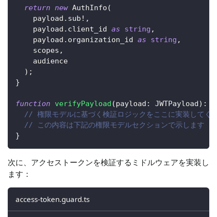
return
new
AuthInfo
(
    payload
.
sub
!
,
    payload
.
client_id 
as
string
,
    payload
.
organization_id 
as
string
,
    scopes
,
    audience
)
;
}
function
verifyPayload
(
payload
:
 JWTPayload
)
:
v
// 権限モデルに基づく検証ロジックをここに実装してく
// この内容は下記の権限モデルセクションで示します
}
次に、アクセストークンを検証するミドルウェアを実装し
ます：
access-token.guard.ts