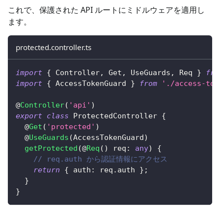
これで、保護された API ルートにミドルウェアを適用し
ます。
protected.controller.ts
import
{
 Controller
,
 Get
,
 UseGuards
,
 Req 
}
fro
import
{
 AccessTokenGuard 
}
from
'./access-tok
@
Controller
(
'api'
)
export
class
ProtectedController
{
@
Get
(
'protected'
)
@
UseGuards
(
AccessTokenGuard
)
getProtected
(
@
Req
(
)
 req
:
any
)
{
// req.auth から認証情報にアクセス
return
{
 auth
:
 req
.
auth 
}
;
}
}