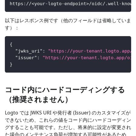
https://<your-logto-endpoint>/oidc/.well-known
以下はレスポンス例です（他のフィールドは省略していま
す）：
{
"jwks_uri"
:
"https://your-tenant.logto.app/o
"issuer"
:
"https://your-tenant.logto.app/oid
}
コード内にハードコーディングする
（推奨されません）
Logto では JWKS URI や発行者 (Issuer) のカスタマイズが
できないため、これらの値をコード内にハードコーディン
グすることも可能です。ただし、将来的に設定が変更され
た場合のメンテナンス負荷が増加する可能性があるため、