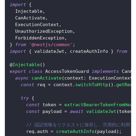
import
{
  Injectable
,
  CanActivate
,
  ExecutionContext
,
  UnauthorizedException
,
  ForbiddenException
,
}
from
'@nestjs/common'
;
import
{
 validateJwt
,
 createAuthInfo 
}
from
'.
@
Injectable
(
)
export
class
AccessTokenGuard
implements
CanAc
async
canActivate
(
context
:
 ExecutionContext
)
const
 req 
=
 context
.
switchToHttp
(
)
.
getRequ
try
{
const
 token 
=
extractBearerTokenFromHead
const
 payload 
=
await
validateJwt
(
token
)
// 認証情報をリクエストに保存し、汎用的に利用で
      req
.
auth 
=
createAuthInfo
(
payload
)
;