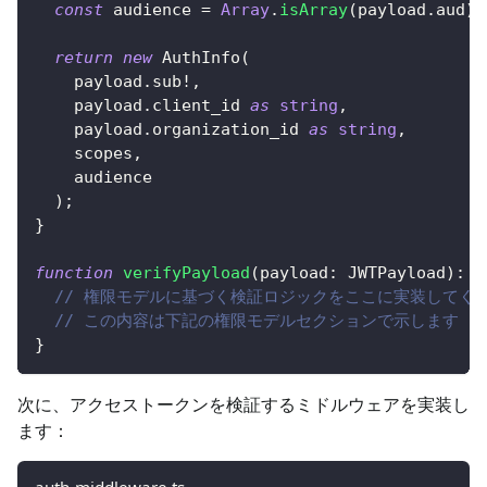
const
 audience 
=
Array
.
isArray
(
payload
.
aud
)
return
new
AuthInfo
(
    payload
.
sub
!
,
    payload
.
client_id 
as
string
,
    payload
.
organization_id 
as
string
,
    scopes
,
    audience
)
;
}
function
verifyPayload
(
payload
:
 JWTPayload
)
:
v
// 権限モデルに基づく検証ロジックをここに実装してく
// この内容は下記の権限モデルセクションで示します
}
次に、アクセストークンを検証するミドルウェアを実装し
ます：
auth-middleware.ts