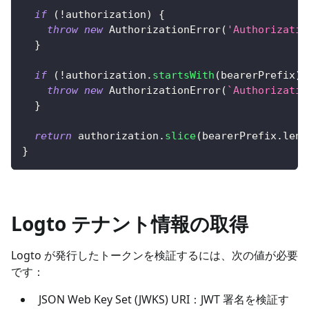
if
(
!
authorization
)
{
throw
new
AuthorizationError
(
'Authorizatio
}
if
(
!
authorization
.
startsWith
(
bearerPrefix
)
)
throw
new
AuthorizationError
(
`
Authorizatio
}
return
 authorization
.
slice
(
bearerPrefix
.
leng
}
Logto テナント情報の取得
Logto が発行したトークンを検証するには、次の値が必要
です：
JSON Web Key Set (JWKS) URI：JWT 署名を検証す