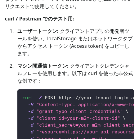
リクエストで使用してください。
curl / Postman でのテスト用:
ユーザートークン:
クライアントアプリの開発者ツ
ールを使い、localStorage またはネットワークタブ
からアクセス トークン (Access token) をコピーし
ます。
マシン間通信トークン:
クライアントクレデンシャ
ルフローを使用します。以下は curl を使った非公式
な例です：
curl
-X
 POST https://your-tenant.logto.ap
-H
"Content-Type: application/x-www-for
-d
"grant_type=client_credentials"
\
-d
"client_id=your-m2m-client-id"
\
-d
"client_secret=your-m2m-client-secre
-d
"resource=https://your-api-resource-
-d
"scope=api:read api:write"