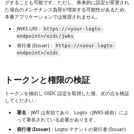
グすることも可能です。ただし、将来的に設定が変更され
た場合のメンテナンス負荷が増加する可能性があるため、
本番アプリケーションでは推奨されません。
JWKS URI：
https://<your-logto-
endpoint>/oidc/jwks
発行者 (Issuer)：
https://<your-logto-
endpoint>/oidc
トークンと権限の検証
トークンを抽出し OIDC 設定を取得した後、次の点を検証
してください：
署名
：JWT は有効であり、Logto（JWKS 経由）によ
って署名されている必要があります。
発行者 (Issuer)
：Logto テナントの発行者 (Issuer)