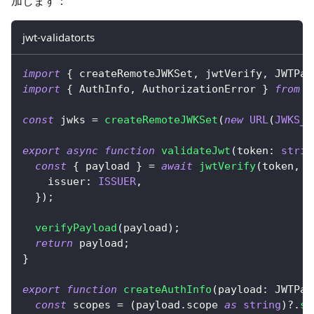
加します：
jwt-validator.ts
import
{
 createRemoteJWKSet
,
 jwtVerify
,
 JWTPay
import
{
 AuthInfo
,
 AuthorizationError 
}
from
'
const
 jwks 
=
createRemoteJWKSet
(
new
URL
(
JWKS_U
export
async
function
validateJwt
(
token
:
strin
const
{
 payload 
}
=
await
jwtVerify
(
token
,
 j
    issuer
:
ISSUER
,
}
)
;
verifyPayload
(
payload
)
;
return
 payload
;
}
export
function
createAuthInfo
(
payload
:
 JWTPay
const
 scopes 
=
(
payload
.
scope 
as
string
)
?.
sp