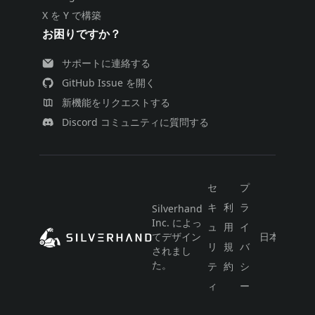
X を Y で構築
お困りですか？
サポートに連絡する
GitHub Issue を開く
新機能をリクエストする
Discord コミュニティに質問する
セ
プ
キ
利
ラ
Silverhand
Inc. によっ
ュ
用
イ
てデザイン
日本語
リ
規
バ
されまし
た。
テ
約
シ
ィ
ー