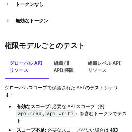
トークンなし
無効なトークン
権限モデルごとのテスト
グローバル API
組織 (非
組織レベル API
リソース
API) 権限
リソース
グローバルスコープで保護された API のテストシナリ
オ：
有効なスコープ:
必要な API スコープ（例:
,
）を含むトークンでテス
api:read
api:write
ト
スコープ不足:
必要なスコープがない場合は
403