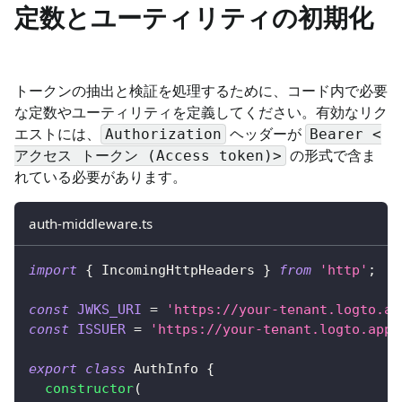
定数とユーティリティの初期化
トークンの抽出と検証を処理するために、コード内で必要
な定数やユーティリティを定義してください。有効なリク
エストには、
ヘッダーが
Authorization
Bearer <
の形式で含ま
アクセス トークン (Access token)>
れている必要があります。
auth-middleware.ts
import
{
 IncomingHttpHeaders 
}
from
'http'
;
const
JWKS_URI
=
'https://your-tenant.logto.ap
const
ISSUER
=
'https://your-tenant.logto.app/
export
class
AuthInfo
{
constructor
(