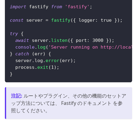
import
 fastify 
from
'fastify'
;
const
 server 
=
fastify
(
{
 logger
:
true
}
)
;
try
{
await
 server
.
listen
(
{
 port
:
3000
}
)
;
console
.
log
(
'Server running on http://localh
}
catch
(
err
)
{
  server
.
log
.
error
(
err
)
;
  process
.
exit
(
1
)
;
}
注記
:
ルートやプラグイン、その他の機能のセットア
ップ方法については、 Fastify のドキュメント を参
照してください。