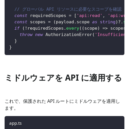
// グローバル API リソースに必要なスコープを確認
const
 requiredScopes 
=
[
'api:read'
,
'api:wri
const
 scopes 
=
(
payload
.
scope 
as
string
)
?.
sp
if
(
!
requiredScopes
.
every
(
(
scope
)
=>
 scopes
.
throw
new
AuthorizationError
(
'Insufficient
}
}
ミドルウェアを API に適用する
これで、保護された API ルートにミドルウェアを適用し
ます。
app.ts