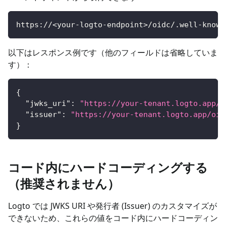
https://<your-logto-endpoint>/oidc/.well-known
以下はレスポンス例です（他のフィールドは省略していま
す）：
{
"jwks_uri"
:
"https://your-tenant.logto.app/o
"issuer"
:
"https://your-tenant.logto.app/oid
}
コード内にハードコーディングする
（推奨されません）
Logto では JWKS URI や発行者 (Issuer) のカスタマイズが
できないため、これらの値をコード内にハードコーディン