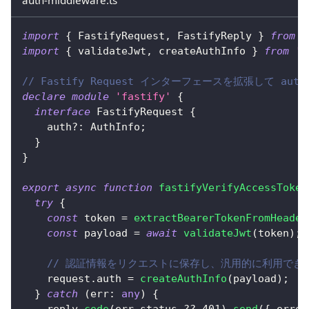
import
{
 FastifyRequest
,
 FastifyReply 
}
from
'
import
{
 validateJwt
,
 createAuthInfo 
}
from
'.
// Fastify Request インターフェースを拡張して aut
declare
module
'fastify'
{
interface
FastifyRequest
{
    auth
?
:
 AuthInfo
;
}
}
export
async
function
fastifyVerifyAccessToken
try
{
const
 token 
=
extractBearerTokenFromHeader
const
 payload 
=
await
validateJwt
(
token
)
;
// 認証情報をリクエストに保存し、汎用的に利用でき
    request
.
auth 
=
createAuthInfo
(
payload
)
;
}
catch
(
err
:
any
)
{
    reply
.
code
(
err
.
status 
??
401
)
.
send
(
{
 error