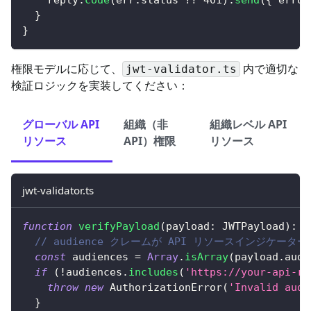
}
}
権限モデルに応じて、
内で適切な
jwt-validator.ts
検証ロジックを実装してください：
グローバル API
組織（非
組織レベル API
リソース
API）権限
リソース
jwt-validator.ts
function
verifyPayload
(
payload
:
 JWTPayload
)
:
v
// audience クレームが API リソースインジケー
const
 audiences 
=
Array
.
isArray
(
payload
.
aud
)
if
(
!
audiences
.
includes
(
'https://your-api-re
throw
new
AuthorizationError
(
'Invalid audi
}