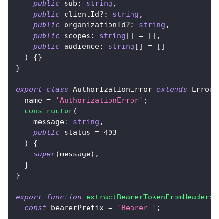
public
 sub
:
string
,
public
 clientId
?
:
string
,
public
 organizationId
?
:
string
,
public
 scopes
:
string
[
]
=
[
]
,
public
 audience
:
string
[
]
=
[
]
)
{
}
}
export
class
AuthorizationError
extends
Error
  name 
=
'AuthorizationError'
;
constructor
(
    message
:
string
,
public
 status 
=
403
)
{
super
(
message
)
;
}
}
export
function
extractBearerTokenFromHeaders
(
const
 bearerPrefix 
=
'Bearer '
;