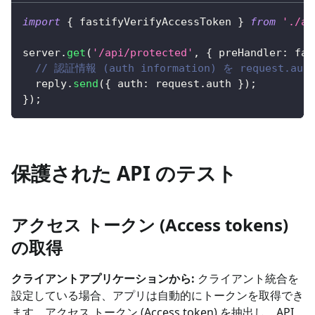
import
{
 fastifyVerifyAccessToken 
}
from
'./au
server
.
get
(
'/api/protected'
,
{
 preHandler
:
 fas
// 認証情報 (auth information) を request.a
  reply
.
send
(
{
 auth
:
 request
.
auth 
}
)
;
}
)
;
保護された API のテスト
アクセス トークン (Access tokens)
の取得
クライアントアプリケーションから:
クライアント統合を
設定している場合、アプリは自動的にトークンを取得でき
ます。アクセス トークン (Access token) を抽出し、API