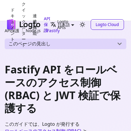
ク
ド
イ
キ
ッ
連
API
ュ
ク
携
Logto
保
Logto Cloud
日本語
メ
ス
機
APIs
護
API保護
Node.js
Fastify
ン
タ
能
ト
ー
このページの見出し
ト
Fastify API をロールベ
ースのアクセス制御
(RBAC) と JWT 検証で保
護する
このガイドでは、Logto が発行する
ロールベースのアクセス制御 (RBAC)
と