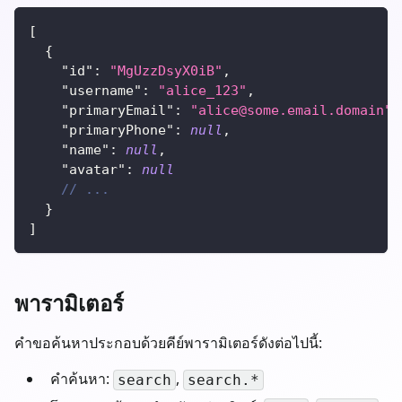
[
{
"id"
:
"MgUzzDsyX0iB"
,
"username"
:
"alice_123"
,
"primaryEmail"
:
"
alice@some.email.domain
"
,
"primaryPhone"
:
null
,
"name"
:
null
,
"avatar"
:
null
// ...
}
]
พารามิเตอร์
คำขอค้นหาประกอบด้วยคีย์พารามิเตอร์ดังต่อไปนี้:
คำค้นหา:
,
search
search.*