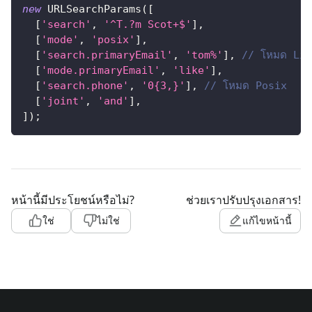
new
URLSearchParams
(
[
[
'search'
,
'^T.?m Scot+$'
]
,
[
'mode'
,
'posix'
]
,
[
'search.primaryEmail'
,
'tom%'
]
,
// โหมด Lik
[
'mode.primaryEmail'
,
'like'
]
,
[
'search.phone'
,
'0{3,}'
]
,
// โหมด Posix
[
'joint'
,
'and'
]
,
]
)
;
หน้านี้มีประโยชน์หรือไม่?
ช่วยเราปรับปรุงเอกสาร!
ใช่
ไม่ใช่
แก้ไขหน้านี้