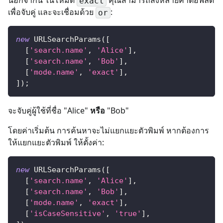
exact
เพื่อจับคู่ และจะเชื่อมด้วย
:
or
new
URLSearchParams
(
[
[
'search.name'
,
'Alice'
]
,
[
'search.name'
,
'Bob'
]
,
[
'mode.name'
,
'exact'
]
,
]
)
;
จะจับคู่ผู้ใช้ที่ชื่อ "Alice"
หรือ
"Bob"
โดยค่าเริ่มต้น การค้นหาจะไม่แยกแยะตัวพิมพ์ หากต้องการ
ให้แยกแยะตัวพิมพ์ ให้ตั้งค่า:
new
URLSearchParams
(
[
[
'search.name'
,
'Alice'
]
,
[
'search.name'
,
'Bob'
]
,
[
'mode.name'
,
'exact'
]
,
[
'isCaseSensitive'
,
'true'
]
,