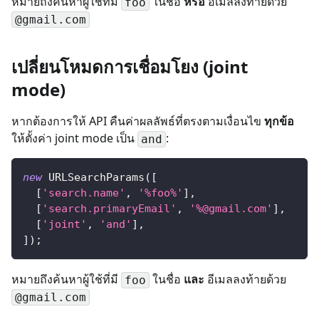
หมายถึงค้นหาผู้ใช้ที่มี
ในชื่อ
หรือ
อีเมลลงท้ายด้วย
foo
@gmail.com
เปลี่ยนโหมดการเชื่อมโยง (joint
mode)
หากต้องการให้ API คืนค่าผลลัพธ์ที่ตรงตามเงื่อนไข
ทุกข้อ
ให้ตั้งค่า joint mode เป็น
:
and
new
URLSearchParams
(
[
[
'search.name'
,
'%foo%'
]
,
[
'search.primaryEmail'
,
'%@gmail.com'
]
,
[
'joint'
,
'and'
]
,
]
)
;
หมายถึงค้นหาผู้ใช้ที่มี
ในชื่อ
และ
อีเมลลงท้ายด้วย
foo
@gmail.com