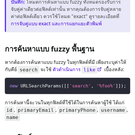
บันทึก
:
โหมดการค้นหาแบบ fuzzy ทั้งหมดรองรับการ
จับคู่ค่าเดียวต่อฟิลด์เท่านั้น หากคุณต้องการจับคู่หลาย
ค่าต่อฟิลด์เดียว ควรใช้โหมด "exact" ดูรายละเอียดที่
การจับคู่แบบ exact และการแยกแยะตัวพิมพ์
การค้นหาแบบ fuzzy พื้นฐาน
หากต้องการค้นหาแบบ fuzzy ในทุกฟิลด์ที่มี เพียงระบุค่าให้
กับคีย์
จะใช้
ตัวดำเนินการ
เบื้องหลัง:
search
like
new
URLSearchParams
(
[
[
'search'
,
'%foo%'
]
]
)
;
การค้นหานี้จะวนในทุกฟิลด์ที่ใช้ได้ในการค้นหาผู้ใช้ ได้แก่
,
,
,
,
id
primaryEmail
primaryPhone
username
name