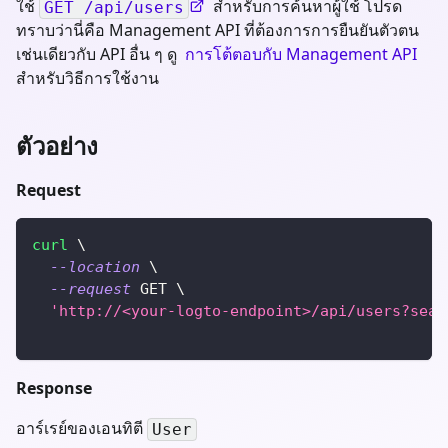
ใช้
สำหรับการค้นหาผู้ใช้ โปรด
GET /api/users
ทราบว่านี่คือ Management API ที่ต้องการการยืนยันตัวตน
เช่นเดียวกับ API อื่น ๆ ดู
การโต้ตอบกับ Management API
สำหรับวิธีการใช้งาน
ตัวอย่าง
Request
curl
\
--location
\
--request
 GET 
\
'http://<your-logto-endpoint>/api/users?sear
Response
อาร์เรย์ของเอนทิตี
User