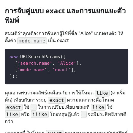
การจับคู่แบบ exact และการแยกแยะตัว
พิมพ์
สมมติว่าคุณต้องการค้นหาผู้ใช้ที่ชื่อ "Alice" แบบตรงตัว ให้
ตั้งค่า
เป็น exact
mode.name
new
URLSearchParams
(
[
[
'search.name'
,
'Alice'
]
,
[
'mode.name'
,
'exact'
]
,
]
)
;
คุณอาจพบว่าผลลัพธ์เหมือนกับการใช้โหมด
(ค่าเริ่ม
like
ต้น) เทียบกับการระบุ
ความแตกต่างคือโหมด
exact
ใช้
ในการเปรียบเทียบ ขณะที่
ใช้
exact
=
like
หรือ
โดยทฤษฎีแล้ว
จะมีประสิทธิภาพดี
like
ilike
=
กว่า
นอกจากนี้ ในโหมด
คุณสามารถส่งหลายค่าต่อฟิลด์