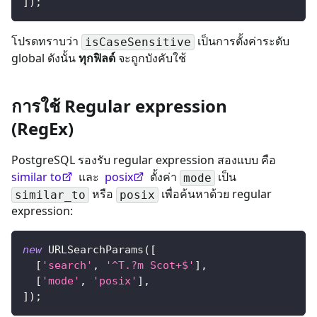
]
)
;
โปรดทราบว่า
เป็นการตั้งค่าระดับ
isCaseSensitive
global ดังนั้น
ทุกฟิลด์
จะถูกบังคับใช้
การใช้ Regular expression
(RegEx)
PostgreSQL รองรับ regular expression สองแบบ คือ
similar to
และ
posix
ตั้งค่า
เป็น
mode
หรือ
เพื่อค้นหาด้วย regular
similar_to
posix
expression:
new
URLSearchParams
(
[
[
'search'
,
'^T.?m Scot+$'
]
,
[
'mode'
,
'posix'
]
,
]
)
;