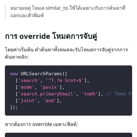
หมายเหตุ โหมด similar_to ใช้ได้เฉพาะกับการค้นหาที่
แยกแยะตัวพิมพ์
การ override โหมดการจับคู่
โดยค่าเริ่มต้น คำค้นหาทั้งหมดจะรับโหมดการจับคู่จากการ
ค้นหาหลัก:
new
URLSearchParams
(
[
[
'search'
,
'^T.?m Scot+$'
]
,
[
'mode'
,
'posix'
]
,
[
'search.primaryEmail'
,
'tom%'
]
,
// โหมด Pos
[
'joint'
,
'and'
]
,
]
)
;
หากต้องการ override เฉพาะฟิลด์: