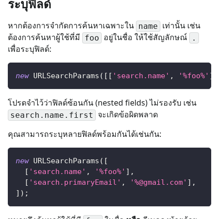
ระบุฟิลด์
หากต้องการจำกัดการค้นหาเฉพาะใน
เท่านั้น เช่น
name
ต้องการค้นหาผู้ใช้ที่มี
อยู่ในชื่อ ให้ใช้สัญลักษณ์
foo
.
เพื่อระบุฟิลด์:
new
URLSearchParams
(
[
[
'search.name'
,
'%foo%'
]
]
โปรดจำไว้ว่าฟิลด์ซ้อนกัน (nested fields) ไม่รองรับ เช่น
จะเกิดข้อผิดพลาด
search.name.first
คุณสามารถระบุหลายฟิลด์พร้อมกันได้เช่นกัน:
new
URLSearchParams
(
[
[
'search.name'
,
'%foo%'
]
,
[
'search.primaryEmail'
,
'%@gmail.com'
]
,
]
)
;