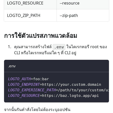
LOGTO_RESOURCE
--resource
LOGTO_ZIP_PATH
--zip-path
การใช้ตัวแปรสภาพแวดล้อม
คุณสามารถสร้างไฟล์
ในไดเรกทอรี root ของ
.env
CLI หรือไดเรกทอรีแม่ใด ๆ ที่ CLI อยู่
.env
LOGTO_AUTH
=
foo:bar
LOGTO_ENDPOINT
=
https://your.custom.domain
LOGTO_EXPERIENCE_PATH
=
/path/to/your/custom/ui/
LOGTO_RESOURCE
=
https://baz.logto.app/api
จากนั้นรันคำสั่งโดยไม่ต้องระบุออปชัน