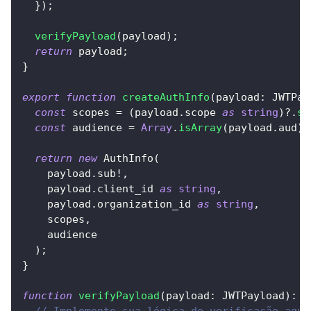
}
)
;
verifyPayload
(
payload
)
;
return
 payload
;
}
export
function
createAuthInfo
(
payload
:
 JWTPay
const
 scopes 
=
(
payload
.
scope 
as
string
)
?.
sp
const
 audience 
=
Array
.
isArray
(
payload
.
aud
)
return
new
AuthInfo
(
    payload
.
sub
!
,
    payload
.
client_id 
as
string
,
    payload
.
organization_id 
as
string
,
    scopes
,
    audience
)
;
}
function
verifyPayload
(
payload
:
 JWTPayload
)
:
v
// Implemente sua lógica de verificação aqui