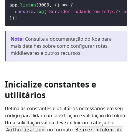
app
.
listen
(
3000
,
(
)
=>
{
console
.
log
(
'Servidor rodando em http://loca
}
)
;
Nota
:
Consulte a documentação do Koa para
mais detalhes sobre como configurar rotas,
middlewares e outros recursos.
Inicialize constantes e
utilitários
Defina as constantes e utilitários necessários em seu
código para lidar com a extração e validação do token.
Uma solicitação válida deve incluir um cabeçalho
no formato
Authorization
Bearer <token de