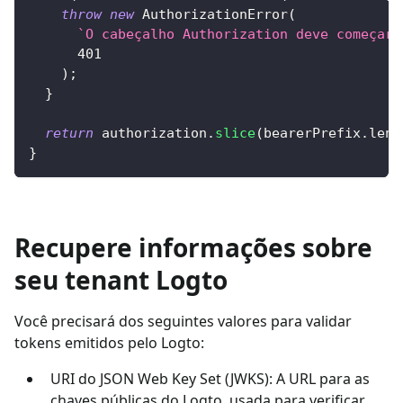
throw
new
AuthorizationError
(
`
O cabeçalho Authorization deve começar 
401
)
;
}
return
 authorization
.
slice
(
bearerPrefix
.
leng
}
Recupere informações sobre
seu tenant Logto
Você precisará dos seguintes valores para validar
tokens emitidos pelo Logto:
URI do JSON Web Key Set (JWKS): A URL para as
chaves públicas do Logto, usada para verificar