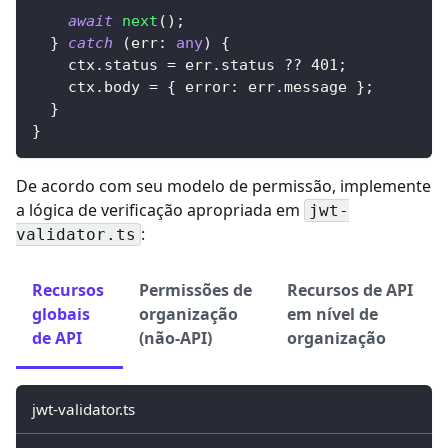
await
next
(
)
;
}
catch
(
err
:
any
)
{
    ctx
.
status 
=
 err
.
status 
??
401
;
    ctx
.
body 
=
{
 error
:
 err
.
message 
}
;
}
}
De acordo com seu modelo de permissão, implemente
a lógica de verificação apropriada em
jwt-
:
validator.ts
Recursos
Permissões de
Recursos de API
globais
organização
em nível de
de API
(não-API)
organização
jwt-validator.ts