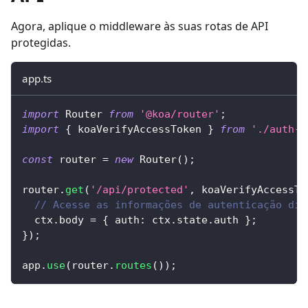
Agora, aplique o middleware às suas rotas de API
protegidas.
app.ts
import
 Router 
from
'@koa/router'
;
import
{
 koaVerifyAccessToken 
}
from
'./auth-m
const
 router 
=
new
Router
(
)
;
router
.
get
(
'/api/protected'
,
 koaVerifyAccessTo
// Acesse as informações de autenticação dir
  ctx
.
body 
=
{
 auth
:
 ctx
.
state
.
auth 
}
;
}
)
;
app
.
use
(
router
.
routes
(
)
)
;