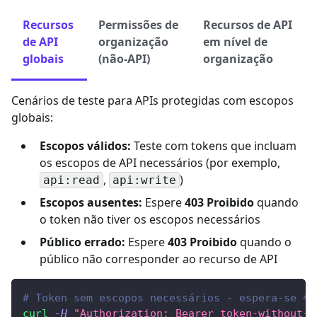
Recursos
Permissões de
Recursos de API
de API
organização
em nível de
globais
(não-API)
organização
Cenários de teste para APIs protegidas com escopos
globais:
Escopos válidos:
Teste com tokens que incluam
os escopos de API necessários (por exemplo,
,
)
api:read
api:write
Escopos ausentes:
Espere
403 Proibido
quando
o token não tiver os escopos necessários
Público errado:
Espere
403 Proibido
quando o
público não corresponder ao recurso de API
# Token sem escopos necessários - espera-se 40
curl
-H
"Authorization: Bearer token-without-r