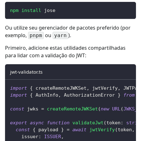
npm
install
 jose
Ou utilize seu gerenciador de pacotes preferido (por
exemplo,
ou
).
pnpm
yarn
Primeiro, adicione estas utilidades compartilhadas
para lidar com a validação do JWT:
jwt-validator.ts
import
{
 createRemoteJWKSet
,
 jwtVerify
,
 JWTPay
import
{
 AuthInfo
,
 AuthorizationError 
}
from
'
const
 jwks 
=
createRemoteJWKSet
(
new
URL
(
JWKS_U
export
async
function
validateJwt
(
token
:
strin
const
{
 payload 
}
=
await
jwtVerify
(
token
,
 j
    issuer
:
ISSUER
,