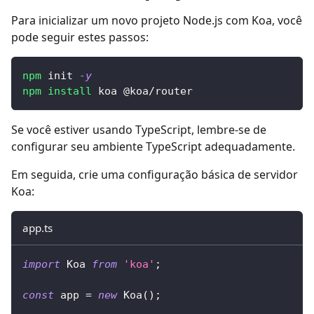
Para inicializar um novo projeto Node.js com Koa, você
pode seguir estes passos:
npm
 init 
-y
npm
install
 koa @koa/router
Se você estiver usando TypeScript, lembre-se de
configurar seu ambiente TypeScript adequadamente.
Em seguida, crie uma configuração básica de servidor
Koa:
app.ts
import
 Koa 
from
'koa'
;
const
 app 
=
new
Koa
(
)
;