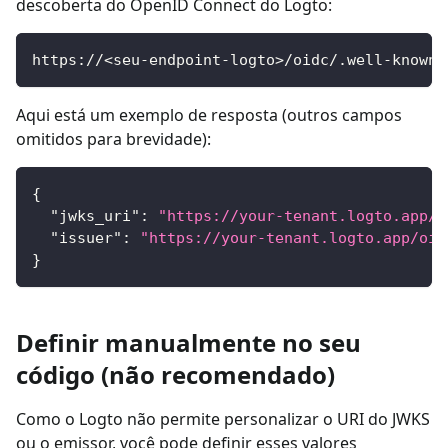
descoberta do OpenID Connect do Logto:
https://<seu-endpoint-logto>/oidc/.well-known/
Aqui está um exemplo de resposta (outros campos
omitidos para brevidade):
{
"jwks_uri"
:
"https://your-tenant.logto.app/o
"issuer"
:
"https://your-tenant.logto.app/oid
}
Definir manualmente no seu
código (não recomendado)
Como o Logto não permite personalizar o URI do JWKS
ou o emissor, você pode definir esses valores