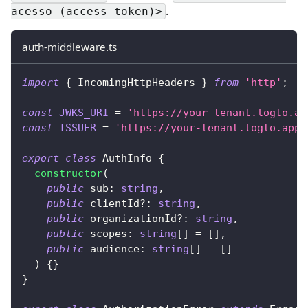
.
acesso (access token)>
auth-middleware.ts
import
{
 IncomingHttpHeaders 
}
from
'http'
;
const
JWKS_URI
=
'https://your-tenant.logto.ap
const
ISSUER
=
'https://your-tenant.logto.app/
export
class
AuthInfo
{
constructor
(
public
 sub
:
string
,
public
 clientId
?
:
string
,
public
 organizationId
?
:
string
,
public
 scopes
:
string
[
]
=
[
]
,
public
 audience
:
string
[
]
=
[
]
)
{
}
}