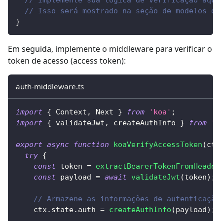
// Isso será mostrado na seção de modelos de
}
Em seguida, implemente o middleware para verificar o
token de acesso (access token):
auth-middleware.ts
import
{
 Context
,
 Next 
}
from
'koa'
;
import
{
 validateJwt
,
 createAuthInfo 
}
from
'.
export
async
function
koaVerifyAccessToken
(
ctx
try
{
const
 token 
=
extractBearerTokenFromHeader
const
 payload 
=
await
validateJwt
(
token
)
;
// Armazene as informações de autenticação
    ctx
.
state
.
auth 
=
createAuthInfo
(
payload
)
;