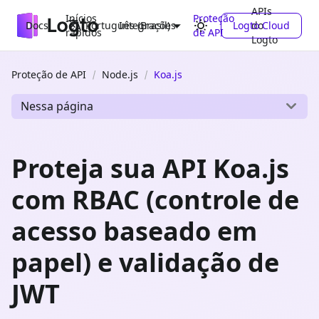
APIs
Inícios
Proteção
Docs
Integrações
Logto Cloud
do
Português (Brasil)
rápidos
de API
Logto
Proteção de API
Node.js
Koa.js
Nessa página
Proteja sua API Koa.js
com RBAC (controle de
acesso baseado em
papel) e validação de
JWT