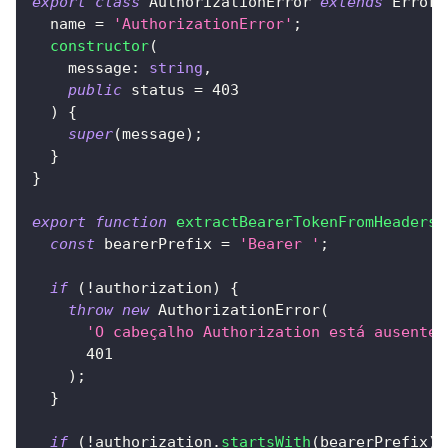
export
class
AuthorizationError
extends
Error
  name 
=
'AuthorizationError'
;
constructor
(
    message
:
string
,
public
 status 
=
403
)
{
super
(
message
)
;
}
}
export
function
extractBearerTokenFromHeaders
(
const
 bearerPrefix 
=
'Bearer '
;
if
(
!
authorization
)
{
throw
new
AuthorizationError
(
'O cabeçalho Authorization está ausente 
401
)
;
}
if
(
!
authorization
.
startsWith
(
bearerPrefix
)
)