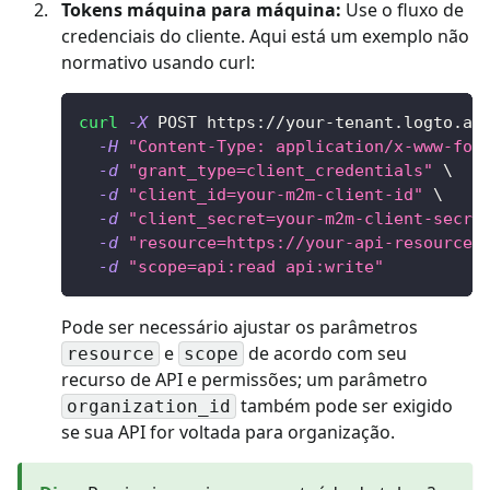
Tokens máquina para máquina:
Use o fluxo de
credenciais do cliente. Aqui está um exemplo não
normativo usando curl:
curl
-X
 POST https://your-tenant.logto.ap
-H
"Content-Type: application/x-www-for
-d
"grant_type=client_credentials"
\
-d
"client_id=your-m2m-client-id"
\
-d
"client_secret=your-m2m-client-secre
-d
"resource=https://your-api-resource-
-d
"scope=api:read api:write"
Pode ser necessário ajustar os parâmetros
e
de acordo com seu
resource
scope
recurso de API e permissões; um parâmetro
também pode ser exigido
organization_id
se sua API for voltada para organização.