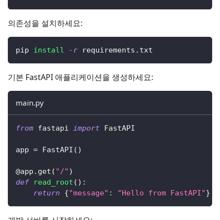
의존성을 설치하세요:
pip 
install
-r
 requirements.txt
기본 FastAPI 애플리케이션을 생성하세요:
main.py
from
 fastapi 
import
 FastAPI
app 
=
 FastAPI
(
)
@app
.
get
(
"/"
)
def
read_root
(
)
:
return
{
"message"
:
"Hello from FastAPI"
}
개발 서버를 시작하세요: