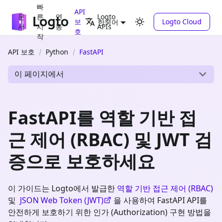
빠
API
문
른
연
Logto
보
Logto Cloud
한국어
서
시
동
APIs
호
작
API 보호
Python
FastAPI
이 페이지에서
FastAPI를 역할 기반 접
근 제어 (RBAC) 및 JWT 검
증으로 보호하세요
이 가이드는 Logto에서 발급한
역할 기반 접근 제어 (RBAC)
및
JSON Web Token (JWT)
을 사용하여 FastAPI API를
안전하게 보호하기 위한 인가 (Authorization) 구현 방법을