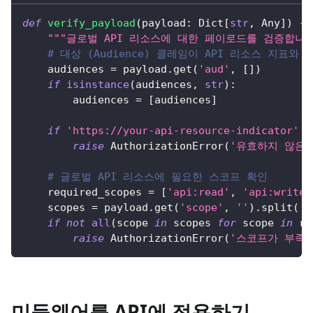
def
verify_payload
(
payload
:
 Dict
[
str
,
 Any
]
)
-
>
"""글로벌 API 리소스에 대한 페이로드를 검증합니다
# 대상 (Audience) 클레임이 API 리소스 지표와
    audiences 
=
 payload
.
get
(
'aud'
,
[
]
)
if
isinstance
(
audiences
,
str
)
:
        audiences 
=
[
audiences
]
if
'https://your-api-resource-indicator'
n
raise
 AuthorizationError
(
'유효하지 않은 대
# 글로벌 API 리소스에 필요한 스코프 확인
    required_scopes 
=
[
'api:read'
,
'api:write'
    scopes 
=
 payload
.
get
(
'scope'
,
''
)
.
split
(
' 
if
not
all
(
scope 
in
 scopes 
for
 scope 
in
 re
raise
 AuthorizationError
(
'스코프가 부족
미들웨어를 API에 적용하기