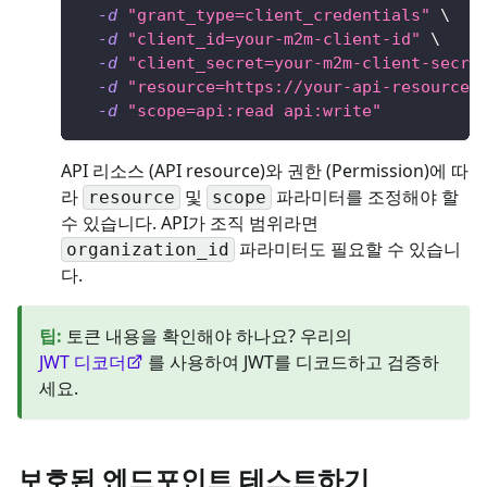
-d
"grant_type=client_credentials"
\
-d
"client_id=your-m2m-client-id"
\
-d
"client_secret=your-m2m-client-secre
-d
"resource=https://your-api-resource-
-d
"scope=api:read api:write"
API 리소스 (API resource)와 권한 (Permission)에 따
라
및
파라미터를 조정해야 할
resource
scope
수 있습니다. API가 조직 범위라면
파라미터도 필요할 수 있습니
organization_id
다.
팁
:
토큰 내용을 확인해야 하나요? 우리의
JWT 디코더
를 사용하여 JWT를 디코드하고 검증하
세요.
보호된 엔드포인트 테스트하기