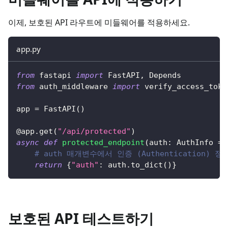
이제, 보호된 API 라우트에 미들웨어를 적용하세요.
app.py
from
 fastapi 
import
 FastAPI
,
 Depends
from
 auth_middleware 
import
 verify_access_toke
app 
=
 FastAPI
(
)
@app
.
get
(
"/api/protected"
)
async
def
protected_endpoint
(
auth
:
 AuthInfo 
=
 
# auth 매개변수에서 인증 (Authentication)
return
{
"auth"
:
 auth
.
to_dict
(
)
}
보호된 API 테스트하기