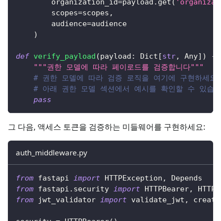
        organization_id
=
payload
.
get
(
'organizat
        scopes
=
scopes
,
        audience
=
audience
)
def
verify_payload
(
payload
:
 Dict
[
str
,
 Any
]
)
-
>
"""권한 모델에 따라 페이로드를 검증합니다"""
# 권한 모델에 따라 검증 로직을 여기에 구현하세요
# 아래 권한 모델 섹션에서 예시를 확인할 수 있습
pass
그 다음, 액세스 토큰을 검증하는 미들웨어를 구현하세요:
auth_middleware.py
from
 fastapi 
import
 HTTPException
,
 Depends
from
 fastapi
.
security 
import
 HTTPBearer
,
 HTTPA
from
 jwt_validator 
import
 validate_jwt
,
 create