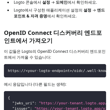
Logto 콘솔에서
설정
→
도메인
에서 확인하세요.
Logto에서 구성한 애플리케이션 설정의
설정
→
엔드
포인트 & 자격 증명
에서 확인하세요.
OpenID Connect 디스커버리 엔드포
인트에서 가져오기
이 값들은 Logto의 OpenID Connect 디스커버리 엔드포인
트에서 가져올 수 있습니다:
https://<your-logto-endpoint>/oidc/.well-known
예시 응답입니다 (다른 필드는 생략):
{
"jwks_uri"
:
"https://your-tenant.logto.app/o
"issuer"
:
"https://your-tenant.logto.app/oid