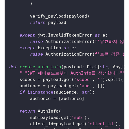
)
        verify_payload
(
payload
)
return
 payload
except
 jwt
.
InvalidTokenError 
as
 e
:
raise
 AuthorizationError
(
f'유효하지 않은
except
 Exception 
as
 e
:
raise
 AuthorizationError
(
f'토큰 검증 실
def
create_auth_info
(
payload
:
 Dict
[
str
,
 Any
]
)
"""JWT 페이로드로부터 AuthInfo를 생성합니다"""
    scopes 
=
 payload
.
get
(
'scope'
,
''
)
.
split
(
' 
    audience 
=
 payload
.
get
(
'aud'
,
[
]
)
if
isinstance
(
audience
,
str
)
:
        audience 
=
[
audience
]
return
 AuthInfo
(
        sub
=
payload
.
get
(
'sub'
)
,
        client_id
=
payload
.
get
(
'client_id'
)
,