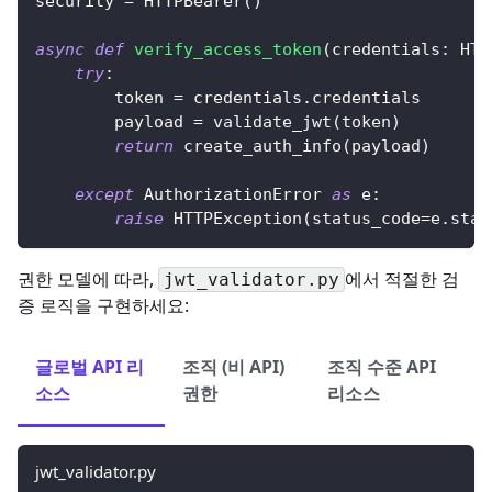
security 
=
 HTTPBearer
(
)
async
def
verify_access_token
(
credentials
:
 HTT
try
:
        token 
=
 credentials
.
credentials
        payload 
=
 validate_jwt
(
token
)
return
 create_auth_info
(
payload
)
except
 AuthorizationError 
as
 e
:
raise
 HTTPException
(
status_code
=
e
.
stat
권한 모델에 따라,
에서 적절한 검
jwt_validator.py
증 로직을 구현하세요:
글로벌 API 리
조직 (비 API)
조직 수준 API
소스
권한
리소스
jwt_validator.py