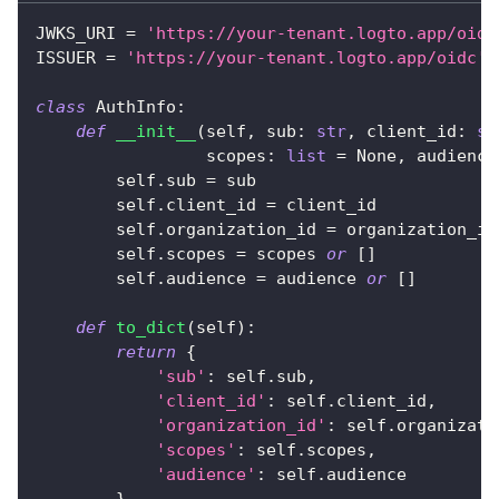
JWKS_URI 
=
'https://your-tenant.logto.app/oidc
ISSUER 
=
'https://your-tenant.logto.app/oidc'
class
AuthInfo
:
def
__init__
(
self
,
 sub
:
str
,
 client_id
:
st
                 scopes
:
list
=
None
,
 audience
        self
.
sub 
=
 sub
        self
.
client_id 
=
 client_id
        self
.
organization_id 
=
 organization_id
        self
.
scopes 
=
 scopes 
or
[
]
        self
.
audience 
=
 audience 
or
[
]
def
to_dict
(
self
)
:
return
{
'sub'
:
 self
.
sub
,
'client_id'
:
 self
.
client_id
,
'organization_id'
:
 self
.
organizati
'scopes'
:
 self
.
scopes
,
'audience'
:
 self
.
audience
}