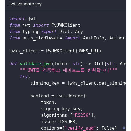
jwt_validator.py
import
 jwt
from
 jwt 
import
 PyJWKClient
from
 typing 
import
 Dict
,
 Any
from
 auth_middleware 
import
 AuthInfo
,
 Authoriz
jwks_client 
=
 PyJWKClient
(
JWKS_URI
)
def
validate_jwt
(
token
:
str
)
-
>
 Dict
[
str
,
 Any
]
"""JWT를 검증하고 페이로드를 반환합니다"""
try
:
        signing_key 
=
 jwks_client
.
get_signing_
        payload 
=
 jwt
.
decode
(
            token
,
            signing_key
.
key
,
            algorithms
=
[
'RS256'
]
,
            issuer
=
ISSUER
,
            options
=
{
'verify_aud'
:
False
}
# 