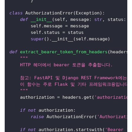
class
AuthorizationError
(
Exception
)
:
def
__init__
(
self
,
 message
:
str
,
 status
:
i
        self
.
message 
=
 message
        self
.
status 
=
 status
super
(
)
.
__init__
(
self
.
message
)
def
extract_bearer_token_from_headers
(
headers
:
"""
    HTTP 헤더에서 bearer 토큰을 추출합니다.
    참고: FastAPI 및 Django REST Framewor
    이 함수는 주로 Flask 및 기타 프레임워크용입니다.
    """
    authorization 
=
 headers
.
get
(
'authorization
if
not
 authorization
:
raise
 AuthorizationError
(
'Authorizat
if
not
 authorization
.
startswith
(
'Bearer '
)