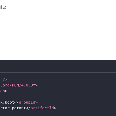
세요:
8"?>
e.org/POM/4.0.0
"
>
ion
>
rk.boot
</
groupId
>
arter-parent
</
artifactId
>