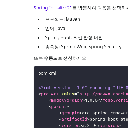
Spring Initializr
를 방문하여 다음을 선택하
프로젝트: Maven
언어: Java
Spring Boot: 최신 안정 버전
종속성: Spring Web, Spring Security
또는 수동으로 생성하세요:
pom.xml
<?xml version="1.0" encoding="UTF-
<
project
xmlns
=
"
http://maven.apach
<
modelVersion
>
4.0.0
</
modelVers
<
parent
>
<
groupId
>
org.springframewo
<
artifactId
>
spring-boot-st
<
version
>
3.2.0
</
version
>