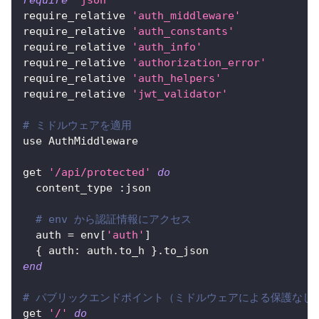
require_relative 
'auth_middleware'
require_relative 
'auth_constants'
require_relative 
'auth_info'
require_relative 
'authorization_error'
require_relative 
'auth_helpers'
require_relative 
'jwt_validator'
# ミドルウェアを適用
use AuthMiddleware
get 
'/api/protected'
do
  content_type 
:json
# env から認証情報にアクセス
  auth 
=
 env
[
'auth'
]
{
auth
:
 auth
.
to_h 
}
.
to_json
end
# パブリックエンドポイント（ミドルウェアによる保護なし
get 
'/'
do