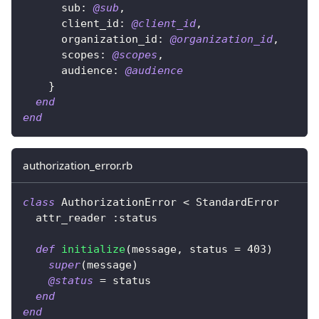
sub
:
@sub
,
client_id
:
@client_id
,
organization_id
:
@organization_id
,
scopes
:
@scopes
,
audience
:
@audience
}
end
end
authorization_error.rb
class
AuthorizationError
<
 StandardError
  attr_reader 
:status
def
initialize
(
message
,
 status 
=
403
)
super
(
message
)
@status
=
 status
end
end