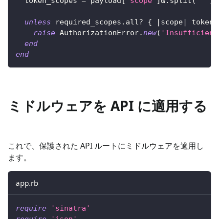
  token_scopes 
=
 payload
[
'scope'
]
&.
split
(
' '
)
unless
 required_scopes
.
all
?
{
|
scope
|
 token_
raise
AuthorizationError
.
new
(
'Insufficient
end
end
ミドルウェアを API に適用する
これで、保護された API ルートにミドルウェアを適用し
ます。
app.rb
require
'sinatra'
require
'json'