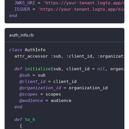
JWKS_URI
=
'https://your-tenant.logto.app/oi
ISSUER
=
'https://your-tenant.logto.app/oidc
end
auth_info.rb
class
AuthInfo
  attr_accessor 
:sub
,
:client_id
,
:organizatio
def
initialize
(
sub
,
 client_id 
=
nil
,
 organiz
@sub
=
 sub
@client_id
=
 client_id
@organization_id
=
 organization_id
@scopes
=
 scopes
@audience
=
 audience
end
def
to_h
{