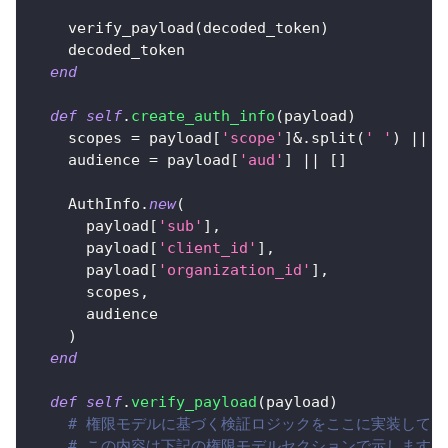
    verify_payload
(
decoded_token
)
    decoded_token
end
def
self
.
create_auth_info
(
payload
)
    scopes 
=
 payload
[
'scope'
]
&.
split
(
' '
)
||
[
    audience 
=
 payload
[
'aud'
]
||
[
]
AuthInfo
.
new
(
      payload
[
'sub'
]
,
      payload
[
'client_id'
]
,
      payload
[
'organization_id'
]
,
      scopes
,
      audience
)
end
def
self
.
verify_payload
(
payload
)
# 権限モデルに基づく検証ロジックをここに実装してく
# この内容は下記の権限モデルセクションで示します