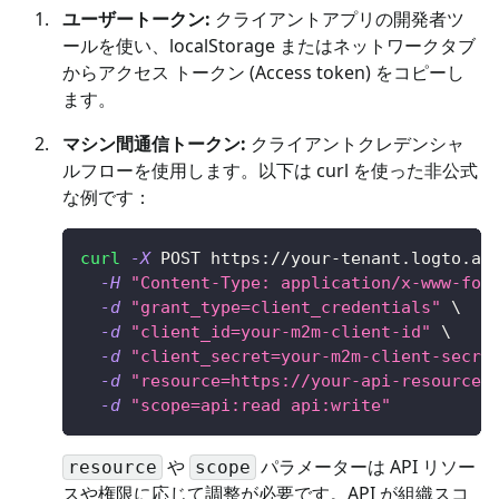
ユーザートークン:
クライアントアプリの開発者ツ
ールを使い、localStorage またはネットワークタブ
からアクセス トークン (Access token) をコピーし
ます。
マシン間通信トークン:
クライアントクレデンシャ
ルフローを使用します。以下は curl を使った非公式
な例です：
curl
-X
 POST https://your-tenant.logto.ap
-H
"Content-Type: application/x-www-for
-d
"grant_type=client_credentials"
\
-d
"client_id=your-m2m-client-id"
\
-d
"client_secret=your-m2m-client-secre
-d
"resource=https://your-api-resource-
-d
"scope=api:read api:write"
や
パラメーターは API リソー
resource
scope
スや権限に応じて調整が必要です。API が組織スコ