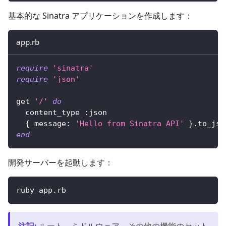
基本的な Sinatra アプリケーションを作成します：
app.rb
require
'sinatra'
require
'json'
get 
'/'
do
  content_type 
:json
{
message
:
'Hello from Sinatra API'
}
.
to_jso
end
開発サーバーを起動します：
ruby app.rb
注記
:
ルート、ミドルウェア、その他の機能のセット