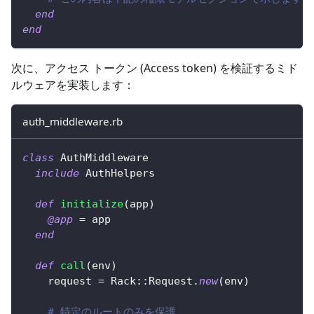
end
end
次に、アクセス トークン (Access token) を検証するミド
ルウェアを実装します：
auth_middleware.rb
class
AuthMiddleware
include
 AuthHelpers
def
initialize
(
app
)
@app
=
 app
end
def
call
(
env
)
    request 
=
 Rack
::
Request
.
new
(
env
)
# 特定のルートのみを保護