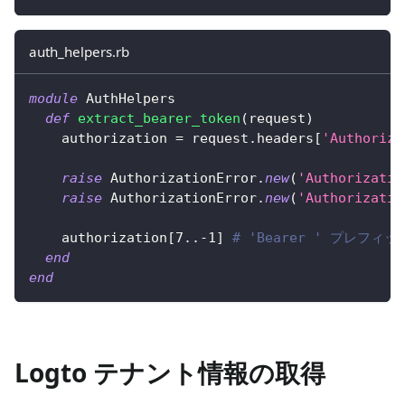
auth_helpers.rb
module
AuthHelpers
def
extract_bearer_token
(
request
)
    authorization 
=
 request
.
headers
[
'Authoriza
raise
AuthorizationError
.
new
(
'Authorizatio
raise
AuthorizationError
.
new
(
'Authorizatio
    authorization
[
7.
.
-
1
]
# 'Bearer ' プレフィ
end
end
Logto テナント情報の取得