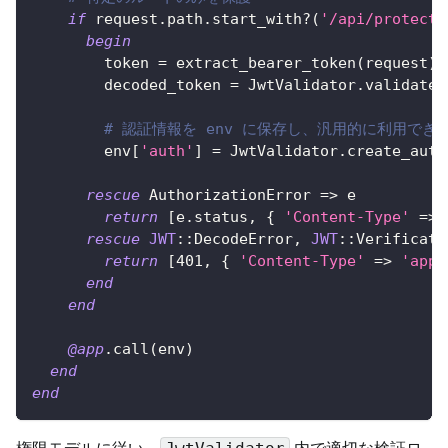
if
 request
.
path
.
start_with
?
(
'/api/protecte
begin
        token 
=
 extract_bearer_token
(
request
)
        decoded_token 
=
 JwtValidator
.
validate_
# 認証情報を env に保存し、汎用的に利用でき
        env
[
'auth'
]
=
 JwtValidator
.
create_auth
rescue
 AuthorizationError 
=>
 e
return
[
e
.
status
,
{
'Content-Type'
=>
rescue
JWT
::
DecodeError
,
JWT
::
Verificati
return
[
401
,
{
'Content-Type'
=>
'appl
end
end
@app
.
call
(
env
)
end
end
権限モデルに従い、
内で適切な検証ロ