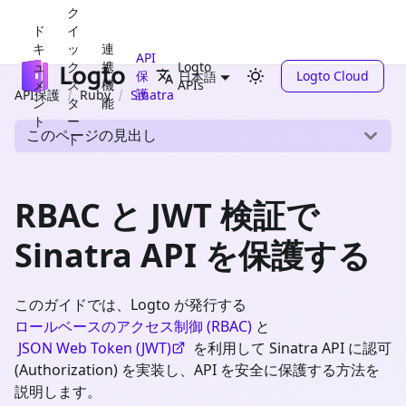
ク
ド
イ
キ
ッ
連
API
ュ
ク
携
Logto
保
Logto Cloud
日本語
メ
ス
機
APIs
護
API保護
Ruby
Sinatra
ン
タ
能
ト
ー
このページの見出し
ト
RBAC と JWT 検証で
Sinatra API を保護する
このガイドでは、Logto が発行する
ロールベースのアクセス制御 (RBAC)
と
JSON Web Token (JWT)
を利用して Sinatra API に認可
(Authorization) を実装し、API を安全に保護する方法を
説明します。