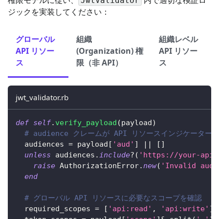
JwtValidator
ジックを実装してください：
グローバル
組織
組織レベル
API リソー
(Organization) 権
API リソー
ス
限（非 API）
ス
jwt_validator.rb
def
self
.
verify_payload
(
payload
)
# audience クレームが API リソースインジケータ
  audiences 
=
 payload
[
'aud'
]
||
[
]
unless
 audiences
.
include
?
(
'https://your-api-
raise
AuthorizationError
.
new
(
'Invalid audi
end
# グローバル API リソースに必要なスコープを確認
  required_scopes 
=
[
'api:read'
,
'api:write'
]