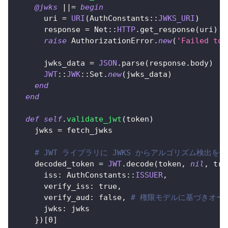
@jwks
||=
begin
      uri 
=
URI
(
AuthConstants
::
JWKS_URI
)
      response 
=
 Net
::
HTTP
.
get_response
(
uri
)
raise
AuthorizationError
.
new
(
'Failed to 
      jwks_data 
=
JSON
.
parse
(
response
.
body
)
JWT
::
JWK
::
Set
.
new
(
jwks_data
)
end
end
def
self
.
validate_jwt
(
token
)
    jwks 
=
 fetch_jwks
# JWT ライブラリに JWKS からアルゴリズム検出を
    decoded_token 
=
JWT
.
decode
(
token
,
nil
,
tru
iss
:
 AuthConstants
::
ISSUER
,
verify_iss
:
true
,
verify_aud
:
false
,
# 権限モデルに基づきオー
jwks
:
 jwks
}
)
[
0
]