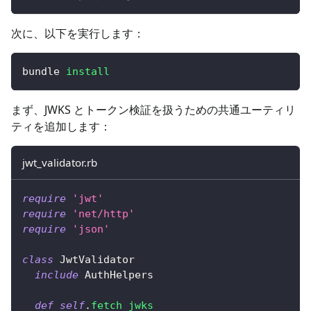
次に、以下を実行します：
bundle 
install
まず、JWKS とトークン検証を扱うための共通ユーティリ
ティを追加します：
jwt_validator.rb
require
'jwt'
require
'net/http'
require
'json'
class
JwtValidator
include
 AuthHelpers
def
self
.
fetch_jwks