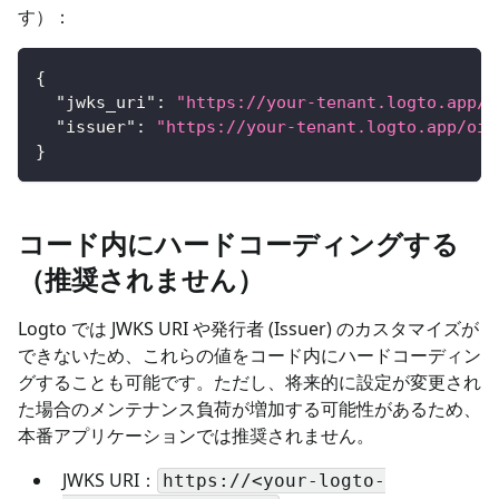
す）：
{
"jwks_uri"
:
"https://your-tenant.logto.app/o
"issuer"
:
"https://your-tenant.logto.app/oid
}
コード内にハードコーディングする
（推奨されません）
Logto では JWKS URI や発行者 (Issuer) のカスタマイズが
できないため、これらの値をコード内にハードコーディン
グすることも可能です。ただし、将来的に設定が変更され
た場合のメンテナンス負荷が増加する可能性があるため、
本番アプリケーションでは推奨されません。
JWKS URI：
https://<your-logto-