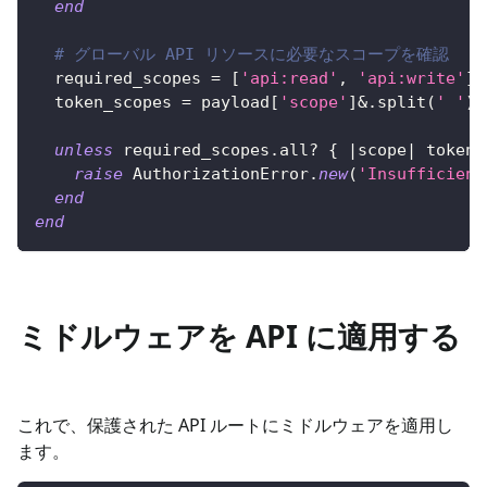
end
# グローバル API リソースに必要なスコープを確認
  required_scopes 
=
[
'api:read'
,
'api:write'
]
  token_scopes 
=
 payload
[
'scope'
]
&.
split
(
' '
)
unless
 required_scopes
.
all
?
{
|
scope
|
 token_
raise
AuthorizationError
.
new
(
'Insufficient
end
end
ミドルウェアを API に適用する
これで、保護された API ルートにミドルウェアを適用し
ます。