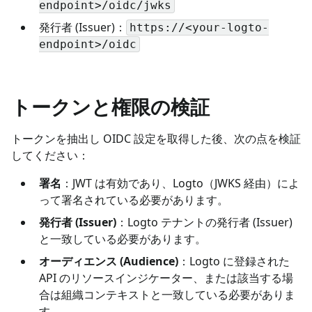
endpoint>/oidc/jwks
発行者 (Issuer)：
https://<your-logto-
endpoint>/oidc
トークンと権限の検証
トークンを抽出し OIDC 設定を取得した後、次の点を検証
してください：
署名
：JWT は有効であり、Logto（JWKS 経由）によ
って署名されている必要があります。
発行者 (Issuer)
：Logto テナントの発行者 (Issuer)
と一致している必要があります。
オーディエンス (Audience)
：Logto に登録された
API のリソースインジケーター、または該当する場
合は組織コンテキストと一致している必要がありま
す。