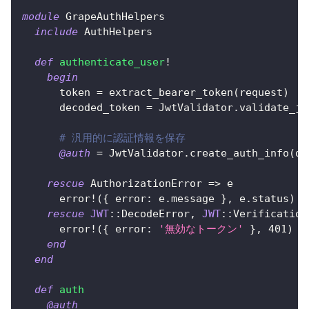
module
GrapeAuthHelpers
include
 AuthHelpers
def
authenticate_user
!
begin
      token 
=
 extract_bearer_token
(
request
)
      decoded_token 
=
 JwtValidator
.
validate_jw
# 汎用的に認証情報を保存
@auth
=
 JwtValidator
.
create_auth_info
(
de
rescue
 AuthorizationError 
=>
 e
      error
!
(
{
error
:
 e
.
message 
}
,
 e
.
status
)
rescue
JWT
::
DecodeError
,
JWT
::
Verification
      error
!
(
{
error
:
'無効なトークン'
}
,
401
)
end
end
def
auth
@auth