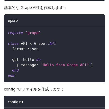
基本的な Grape API を作成します：
api.rb
require
'grape'
class
API
<
 Grape
::
API
  format 
:json
  get 
:hello
do
{
message
:
'Hello from Grape API'
}
end
end
config.ru ファイルを作成します：
config.ru