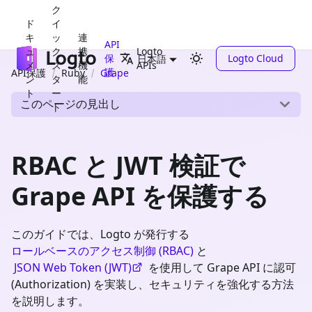
ク
ド
イ
キ
ッ
連
API
ュ
ク
携
Logto
保
Logto Cloud
日本語
メ
ス
機
APIs
護
API保護
Ruby
Grape
ン
タ
能
ト
ー
このページの見出し
ト
RBAC と JWT 検証で
Grape API を保護する
このガイドでは、Logto が発行する
ロールベースのアクセス制御 (RBAC)
と
JSON Web Token (JWT)
を使用して Grape API に認可
(Authorization) を実装し、セキュリティを強化する方法
を説明します。