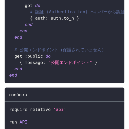
      get 
do
# 認証 (Authentication) ヘルパーから認
{
auth
:
 auth
.
to_h 
}
end
end
end
# 公開エンドポイント（保護されていません）
  get 
:public
do
{
message
:
"公開エンドポイント"
}
end
end
config.ru
require_relative 
'api'
run 
API