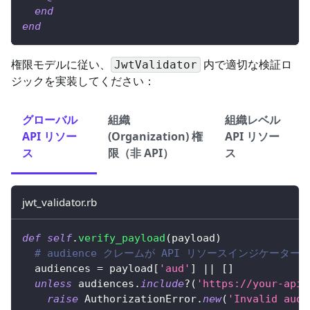
end
end
権限モデルに従い、
内で適切な検証ロ
JwtValidator
ジックを実装してください：
グローバル
組織
組織レベル
API リソー
(Organization) 権
API リソー
ス
限（非 API）
ス
jwt_validator.rb
def
self
.
verify_payload
(
payload
)
# audience クレームが API リソースインジケータ
  audiences 
=
 payload
[
'aud'
]
||
[
]
unless
 audiences
.
include
?
(
'https://your-api-
raise
AuthorizationError
.
new
(
'Invalid audi