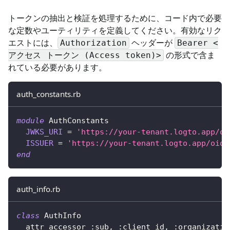
トークンの抽出と検証を処理するために、コード内で必要
な定数やユーティリティを定義してください。有効なリク
エストには、
ヘッダーが
Authorization
Bearer <
の形式で含ま
アクセス トークン (Access token)>
れている必要があります。
auth_constants.rb
module
AuthConstants
JWKS_URI
=
'https://your-tenant.logto.app/oi
ISSUER
=
'https://your-tenant.logto.app/oidc
end
auth_info.rb
class
AuthInfo
  attr_accessor 
:sub
,
:client_id
,
:organizatio