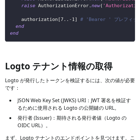
raise
AuthorizationError
.
new
(
'Authorizatio
    authorization
[
7.
.
-
1
]
# 'Bearer ' プレフィ
end
end
Logto テナント情報の取得
Logto が発行したトークンを検証するには、次の値が必要
です：
JSON Web Key Set (JWKS) URI：JWT 署名を検証す
るために使用される Logto の公開鍵の URL。
発行者 (Issuer)：期待される発行者値（Logto の
OIDC URL）。
まず、Logto テナントのエンドポイントを見つけます。こ