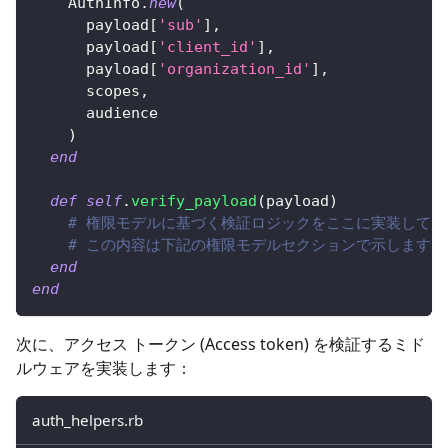
AuthInfo
.
new
(
      payload
[
'sub'
]
,
      payload
[
'client_id'
]
,
      payload
[
'organization_id'
]
,
      scopes
,
      audience
)
end
def
self
.
verify_payload
(
payload
)
# 権限モデルに基づく検証ロジックをここに実装してく
# この内容は下記の権限モデルセクションで示します
end
end
次に、アクセス トークン (Access token) を検証するミド
ルウェアを実装します：
auth_helpers.rb