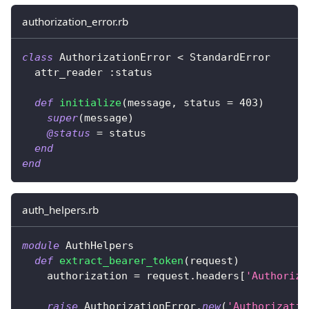
authorization_error.rb
class
AuthorizationError
<
 StandardError
  attr_reader 
:status
def
initialize
(
message
,
 status 
=
403
)
super
(
message
)
@status
=
 status
end
end
auth_helpers.rb
module
AuthHelpers
def
extract_bearer_token
(
request
)
    authorization 
=
 request
.
headers
[
'Authoriza
raise
AuthorizationError
.
new
(
'Authorizatio