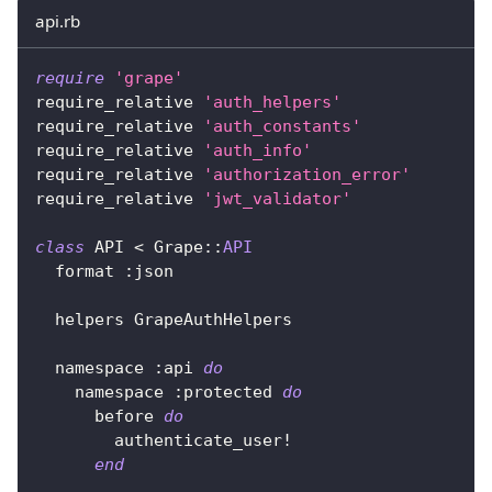
api.rb
require
'grape'
require_relative 
'auth_helpers'
require_relative 
'auth_constants'
require_relative 
'auth_info'
require_relative 
'authorization_error'
require_relative 
'jwt_validator'
class
API
<
 Grape
::
API
  format 
:json
  helpers GrapeAuthHelpers
  namespace 
:api
do
    namespace 
:protected
do
      before 
do
        authenticate_user
!
end