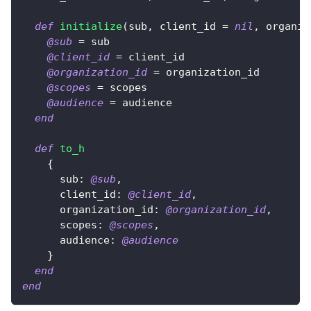
def
initialize
(
sub
,
 client_id 
=
nil
,
 organiz
@sub
=
 sub
@client_id
=
 client_id
@organization_id
=
 organization_id
@scopes
=
 scopes
@audience
=
 audience
end
def
to_h
{
sub
:
@sub
,
client_id
:
@client_id
,
organization_id
:
@organization_id
,
scopes
:
@scopes
,
audience
:
@audience
}
end
end