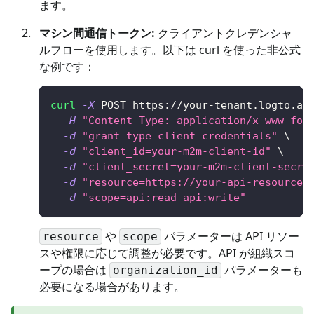
ます。
マシン間通信トークン:
クライアントクレデンシャ
ルフローを使用します。以下は curl を使った非公式
な例です：
curl
-X
 POST https://your-tenant.logto.ap
-H
"Content-Type: application/x-www-for
-d
"grant_type=client_credentials"
\
-d
"client_id=your-m2m-client-id"
\
-d
"client_secret=your-m2m-client-secre
-d
"resource=https://your-api-resource-
-d
"scope=api:read api:write"
や
パラメーターは API リソー
resource
scope
スや権限に応じて調整が必要です。API が組織スコ
ープの場合は
パラメーターも
organization_id
必要になる場合があります。