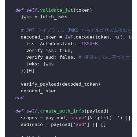
def
self
.
validate_jwt
(
token
)
    jwks 
=
 fetch_jwks
# JWT ライブラリに JWKS からアルゴリズム検出を
    decoded_token 
=
JWT
.
decode
(
token
,
nil
,
tru
iss
:
 AuthConstants
::
ISSUER
,
verify_iss
:
true
,
verify_aud
:
false
,
# 権限モデルに基づきオー
jwks
:
 jwks
}
)
[
0
]
    verify_payload
(
decoded_token
)
    decoded_token
end
def
self
.
create_auth_info
(
payload
)
    scopes 
=
 payload
[
'scope'
]
&.
split
(
' '
)
||
[
    audience 
=
 payload
[
'aud'
]
||
[
]