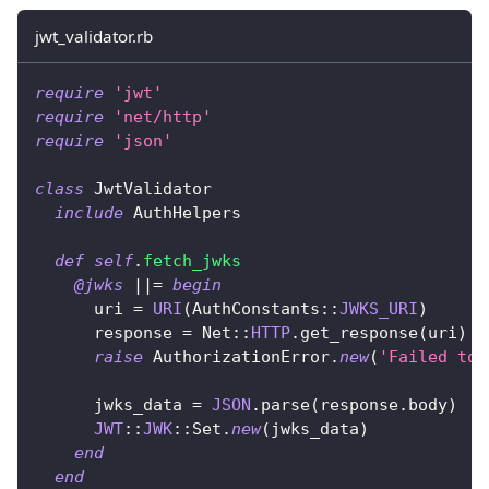
jwt_validator.rb
require
'jwt'
require
'net/http'
require
'json'
class
JwtValidator
include
 AuthHelpers
def
self
.
fetch_jwks
@jwks
||=
begin
      uri 
=
URI
(
AuthConstants
::
JWKS_URI
)
      response 
=
 Net
::
HTTP
.
get_response
(
uri
)
raise
AuthorizationError
.
new
(
'Failed to 
      jwks_data 
=
JSON
.
parse
(
response
.
body
)
JWT
::
JWK
::
Set
.
new
(
jwks_data
)
end
end