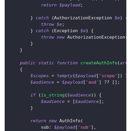
return
$payload
;
}
catch
(
AuthorizationException
$e
)
{
throw
$e
;
}
catch
(
Exception
$e
)
{
throw
new
AuthorizationException
(
'
}
}
public
static
function
createAuthInfo
(
arra
{
$scopes
=
!
empty
(
$payload
[
'scope'
]
)
?
$audience
=
$payload
[
'aud'
]
??
[
]
;
if
(
is_string
(
$audience
)
)
{
$audience
=
[
$audience
]
;
}
return
new
AuthInfo
(
sub
:
$payload
[
'sub'
]
,