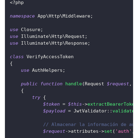
<?php
namespace
App
\
Http
\
Middleware
;
use
Closure
;
use
Illuminate
\
Http
\
Request
;
use
Illuminate
\
Http
\
Response
;
class
VerifyAccessToken
{
use
AuthHelpers
;
public
function
handle
(
Request
$request
,
C
{
try
{
$token
=
$this
->
extractBearerToken
$payload
=
JwtValidator
::
validateJ
// Almacenar la información de aut
$request
->
attributes
->
set
(
'auth'
,