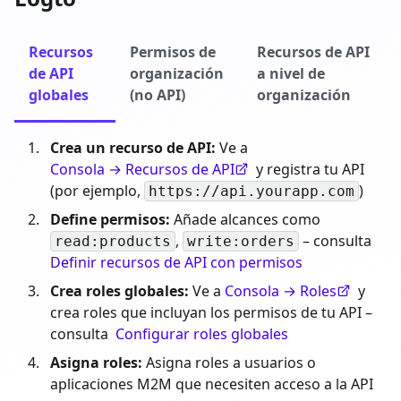
Recursos
Permisos de
Recursos de API
de API
organización
a nivel de
globales
(no API)
organización
Crea un recurso de API:
Ve a
Consola → Recursos de API
y registra tu API
(por ejemplo,
)
https://api.yourapp.com
Define permisos:
Añade alcances como
,
– consulta
read:products
write:orders
Definir recursos de API con permisos
Crea roles globales:
Ve a
Consola → Roles
y
crea roles que incluyan los permisos de tu API –
consulta
Configurar roles globales
Asigna roles:
Asigna roles a usuarios o
aplicaciones M2M que necesiten acceso a la API