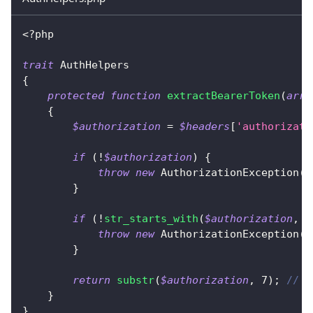
<?php
trait
AuthHelpers
{
protected
function
extractBearerToken
(
arra
{
$authorization
=
$headers
[
'authorizati
if
(
!
$authorization
)
{
throw
new
AuthorizationException
(
'
}
if
(
!
str_starts_with
(
$authorization
,
'
throw
new
AuthorizationException
(
'
}
return
substr
(
$authorization
,
7
)
;
// E
}
}