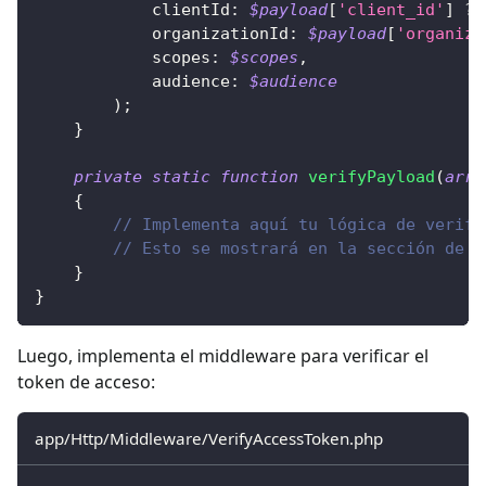
clientId
:
$payload
[
'client_id'
]
??
organizationId
:
$payload
[
'organiza
scopes
:
$scopes
,
audience
:
$audience
)
;
}
private
static
function
verifyPayload
(
arra
{
// Implementa aquí tu lógica de verifi
// Esto se mostrará en la sección de m
}
}
Luego, implementa el middleware para verificar el
token de acceso:
app/Http/Middleware/VerifyAccessToken.php