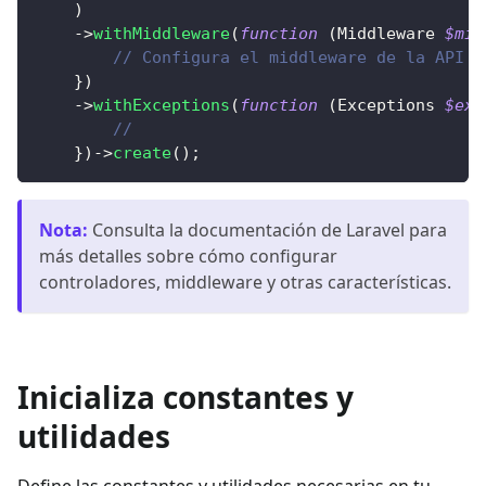
)
->
withMiddleware
(
function
(
Middleware
$mid
// Configura el middleware de la API s
}
)
->
withExceptions
(
function
(
Exceptions
$exc
//
}
)
->
create
(
)
;
Nota
:
Consulta la documentación de Laravel para
más detalles sobre cómo configurar
controladores, middleware y otras características.
Inicializa constantes y
utilidades
Define las constantes y utilidades necesarias en tu