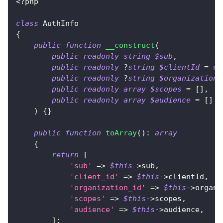
<?php
class
AuthInfo
{
public
function
__construct
(
public
readonly
string
$sub
,
public
readonly
?
string
$clientId
=
nu
public
readonly
?
string
$organizationI
public
readonly
array
$scopes
=
[
]
,
public
readonly
array
$audience
=
[
]
)
{
}
public
function
toArray
(
)
:
array
{
return
[
'sub'
=>
$this
->
sub
,
'client_id'
=>
$this
->
clientId
,
'organization_id'
=>
$this
->
organi
'scopes'
=>
$this
->
scopes
,
'audience'
=>
$this
->
audience
,
]
;