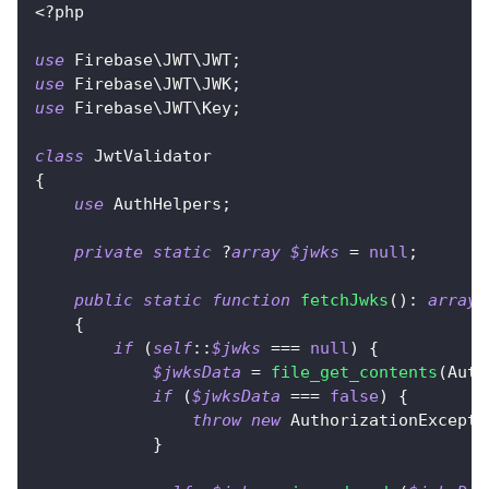
<?php
use
Firebase
\
JWT
\
JWT
;
use
Firebase
\
JWT
\
JWK
;
use
Firebase
\
JWT
\
Key
;
class
JwtValidator
{
use
AuthHelpers
;
private
static
?
array
$jwks
=
null
;
public
static
function
fetchJwks
(
)
:
array
{
if
(
self
::
$jwks
===
null
)
{
$jwksData
=
file_get_contents
(
Auth
if
(
$jwksData
===
false
)
{
throw
new
AuthorizationExcepti
}