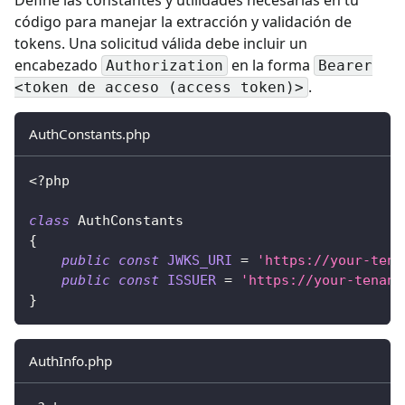
código para manejar la extracción y validación de
tokens. Una solicitud válida debe incluir un
encabezado
en la forma
Authorization
Bearer
.
<token de acceso (access token)>
AuthConstants.php
<?php
class
AuthConstants
{
public
const
JWKS_URI
=
'https://your-tena
public
const
ISSUER
=
'https://your-tenant
}
AuthInfo.php