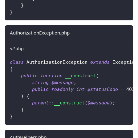
}
}
AuthorizationException.php
<?php
class
AuthorizationException
extends
Exception
{
public
function
__construct
(
string
$message
,
public
readonly
int
$statusCode
=
403
)
{
parent
::
__construct
(
$message
)
;
}
}
AuthHelpers.php