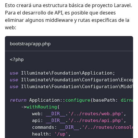
Esto creará una estructura básica de proyecto Laravel.
Para el desarrollo de API, es posible que desees
eliminar algunos middleware y rutas específicas de la
web:
bootstrap/app.php
<?php
use
Illuminate
\
Foundation
\
Application
;
use
Illuminate
\
Foundation
\
Configuration
\
Except
use
Illuminate
\
Foundation
\
Configuration
\
Middle
return
Application
::
configure
(
basePath
:
dirnam
->
withRouting
(
web
:
__DIR__
.
'/../routes/web.php'
,
api
:
__DIR__
.
'/../routes/api.php'
,
commands
:
__DIR__
.
'/../routes/console.
health
:
'/up'
,