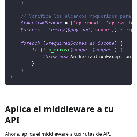
}
// Verifica los alcances requeridos para r
$requiredScopes
=
[
'api:read'
,
'api:write'
$scopes
=
!
empty
(
$payload
[
'scope'
]
)
?
expl
foreach
(
$requiredScopes
as
$scope
)
{
if
(
!
in_array
(
$scope
,
$scopes
)
)
{
throw
new
AuthorizationException
(
'
}
}
}
Aplica el middleware a tu
API
Ahora, aplica el middleware a tus rutas de API