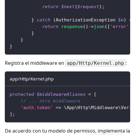
return
$next
(
$request
)
;
}
catch
(
AuthorizationException
$e
)
{
return
response
(
)
->
json
(
[
'error'
=
}
}
}
Registra el middleware en
:
app/Http/Kernel.php
app/Http/Kernel.php
protected
$middlewareAliases
=
[
// ... otro middleware
'auth.token'
=>
\
App
\
Http
\
Middleware
\
Verif
]
;
De acuerdo con tu modelo de permisos, implementa la