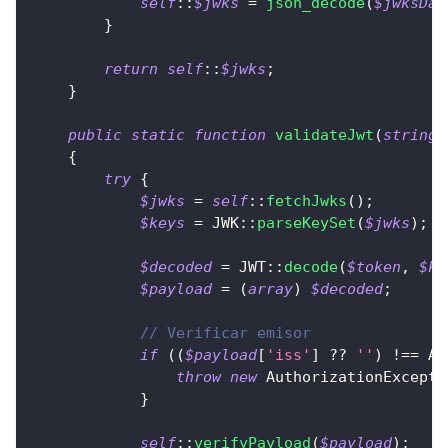
self
::
$jwks
=
json_decode
(
$jwksDat
}
return
self
::
$jwks
;
}
public
static
function
validateJwt
(
string
{
try
{
$jwks
=
self
::
fetchJwks
(
)
;
$keys
=
JWK
::
parseKeySet
(
$jwks
)
;
$decoded
=
JWT
::
decode
(
$token
,
$ke
$payload
=
(
array
)
$decoded
;
// Verificar emisor
if
(
(
$payload
[
'iss'
]
??
''
)
!==
Au
throw
new
AuthorizationExcepti
}
self
::
verifyPayload
(
$payload
)
;