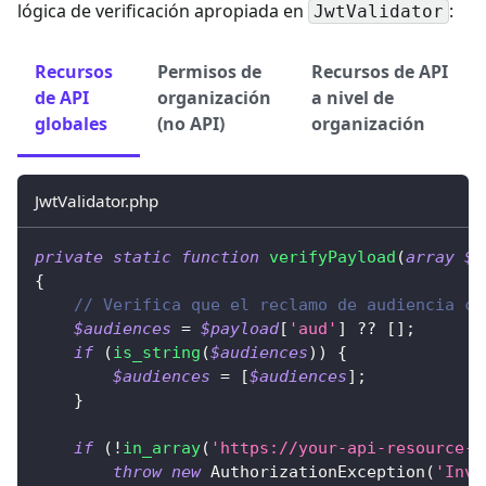
lógica de verificación apropiada en
:
JwtValidator
Recursos
Permisos de
Recursos de API
de API
organización
a nivel de
globales
(no API)
organización
JwtValidator.php
private
static
function
verifyPayload
(
array
$p
{
// Verifica que el reclamo de audiencia co
$audiences
=
$payload
[
'aud'
]
??
[
]
;
if
(
is_string
(
$audiences
)
)
{
$audiences
=
[
$audiences
]
;
}
if
(
!
in_array
(
'https://your-api-resource-i
throw
new
AuthorizationException
(
'Inva