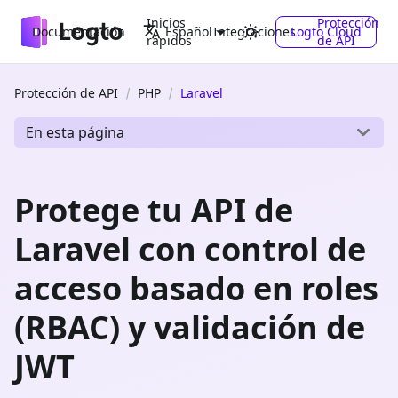
Inicios
Protección
Documentación
Integraciones
Logto Cloud
Español
rápidos
de API
Protección de API
PHP
Laravel
En esta página
Protege tu API de
Laravel con control de
acceso basado en roles
(RBAC) y validación de
JWT