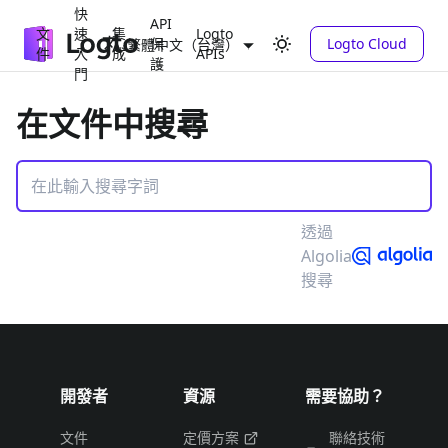
快
API
文
速
集
Logto
保
Logto Cloud
繁體中文（台灣）
件
入
成
APIs
護
門
在文件中搜尋
透過
Algolia
搜尋
開發者
資源
需要協助？
文件
定價方案
聯絡技術