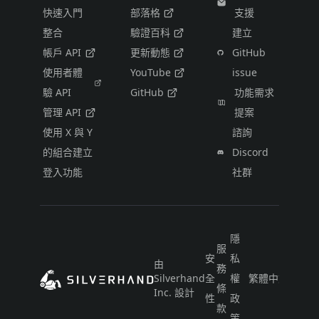
快速入門
部落格
支援
整合
驗證百科
建立
帳戶 API
更新動態
GitHub
使用者體
YouTube
issue
驗 API
GitHub
功能需求
管理 API
提案
使用 X 與 Y
諮詢
的組合建立
Discord
登入功能
社群
隱
服
安
私
由
務
Silverhand
全
權
繁體中文（台灣
條
Inc. 設計
性
政
款
策