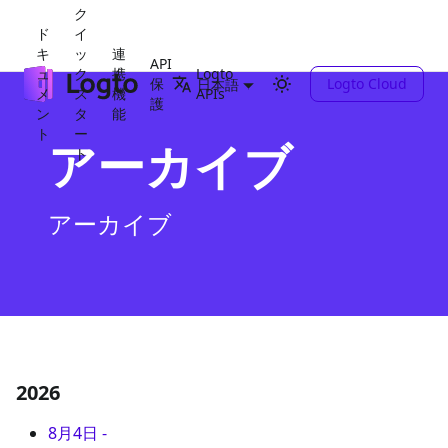
ク
ド
イ
キ
ッ
連
API
ュ
ク
携
Logto
保
Logto Cloud
日本語
メ
ス
機
APIs
護
ン
タ
能
ト
ー
アーカイブ
ト
アーカイブ
2026
8月4日
-