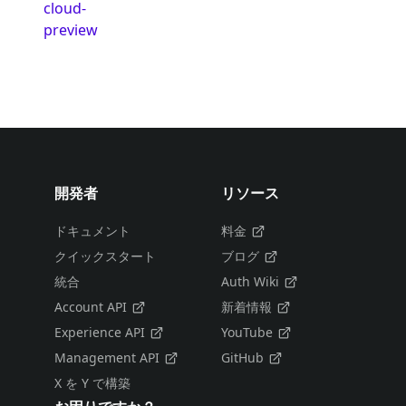
cloud-
preview
開発者
リソース
ドキュメント
料金
クイックスタート
ブログ
統合
Auth Wiki
Account API
新着情報
Experience API
YouTube
Management API
GitHub
X を Y で構築