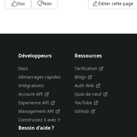
Oui
Non
Éditer cette page
Développeurs
Ressources
Docs
Tarification
Démarrages rapides
Blogs
Intégrations
Auth Wiki
Account API
Quoi de neuf
Experience API
YouTube
Management API
GitHub
Construisez X avec Y
Besoin d'aide ?