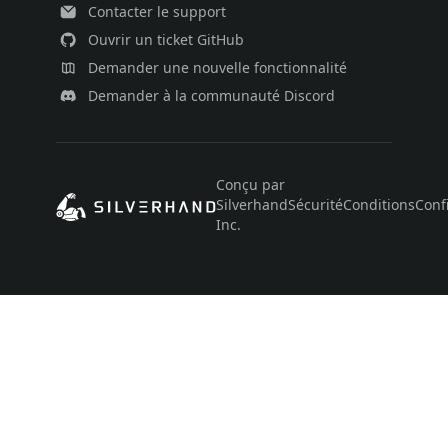
Contacter le support
Ouvrir un ticket GitHub
Demander une nouvelle fonctionnalité
Demander à la communauté Discord
Conçu par
Silverhand
Sécurité
Conditions
Confi
Inc.