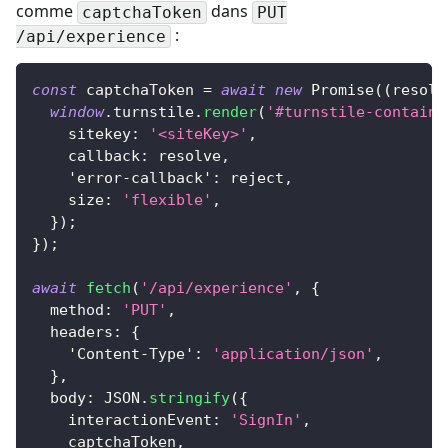
comme
dans
captchaToken
PUT
:
/api/experience
const
 captchaToken 
=
await
new
Promise
(
(
resolv
window
.
turnstile
.
render
(
'#turnstile-containe
sitekey
:
'<siteKey>'
,
callback
:
 resolve
,
'error-callback'
:
 reject
,
size
:
'flexible'
,
}
)
;
}
)
;
await
fetch
(
'/api/experience'
,
{
method
:
'PUT'
,
headers
:
{
'Content-Type'
:
'application/json'
,
}
,
body
:
JSON
.
stringify
(
{
interactionEvent
:
'SignIn'
,
    captchaToken
,