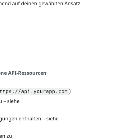
hend auf deinen gewählten Ansatz.
ne API-Ressourcen
)
ttps://api.yourapp.com
u – siehe
igungen enthalten – siehe
en zu