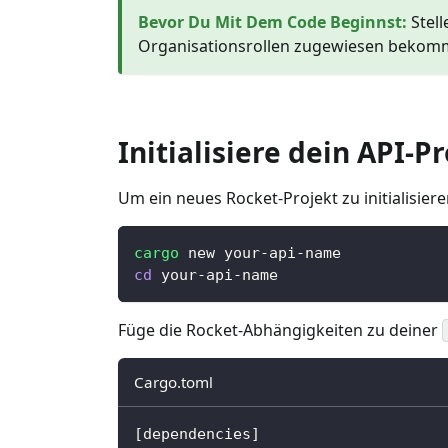
Bevor Du Mit Dem Code Beginnst
:
Stel
Organisationsrollen zugewiesen bekomme
Initialisiere dein API-P
Um ein neues Rocket-Projekt zu initialisiere
cargo
 new your-api-name
cd
 your-api-name
Füge die Rocket-Abhängigkeiten zu deiner
Cargo.toml
[
dependencies
]