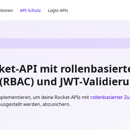
ationen
API-Schutz
Logto APIs
et-API mit rollenbasiert
(RBAC) und JWT-Validier
 implementieren, um deine Rocket-APIs mit
rollenbasierter Z
ausgestellt werden, abzusichern.