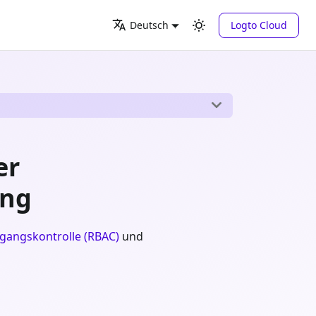
Logto Cloud
Deutsch
er
ung
ugangskontrolle (RBAC)
und