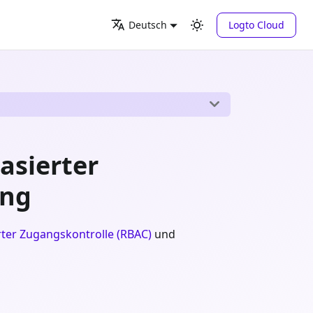
Logto Cloud
Deutsch
asierter
ung
rter Zugangskontrolle (RBAC)
und