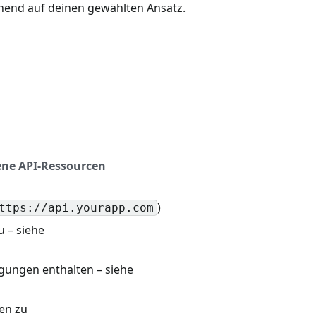
hend auf deinen gewählten Ansatz.
ne API-Ressourcen
)
ttps://api.yourapp.com
u – siehe
igungen enthalten – siehe
en zu